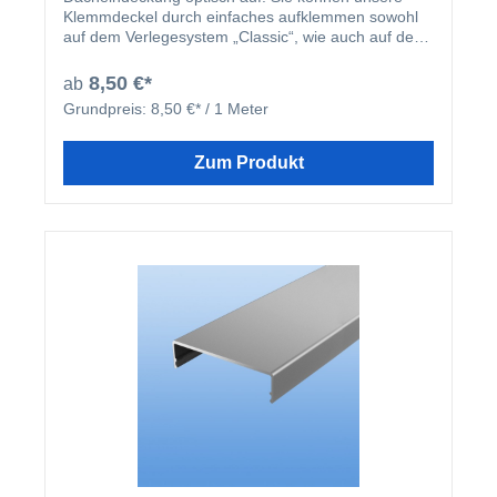
Klemmdeckel durch einfaches aufklemmen sowohl
auf dem Verlegesystem „Classic“, wie auch auf dem
Verlegesystem „Premium“ anbringen. Einmal
montiert, harmoniert der Klemmdeckel nicht nur
8,50 €*
ab
farblich mit Ihren restlichen Profilleisten, sondern
Grundpreis:
8,50 €* / 1 Meter
deckt auch ideal die Schraubenköpfe der beiden
erhältlichen Verlegesysteme ab. Der Klemmdeckel
wird nach der Montage der Verlegeprofile einfach
Zum Produkt
aufgeklipst.