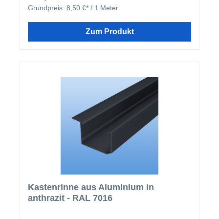
farblich mit Ihren restlichen Profilleisten, sondern
Grundpreis:
8,50 €* / 1 Meter
deckt auch ideal die Schraubenköpfe der beiden
erhältlichen Verlegesysteme ab. Der Klemmdeckel
wird nach der Montage der Verlegeprofile einfach
Zum Produkt
aufgeklipst.
Kastenrinne aus Aluminium in
anthrazit - RAL 7016