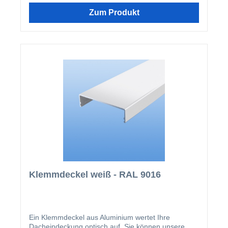
erhältlichen Verlegesysteme ab. Der Klemmdeckel
wird nach der Montage der Verlegeprofile einfach
Zum Produkt
aufgeklipst.
Klemmdeckel weiß - RAL 9016
Ein Klemmdeckel aus Aluminium wertet Ihre
Dacheindeckung optisch auf. Sie können unsere