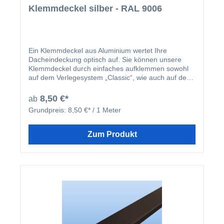
Klemmdeckel silber - RAL 9006
Ein Klemmdeckel aus Aluminium wertet Ihre
Dacheindeckung optisch auf. Sie können unsere
Klemmdeckel durch einfaches aufklemmen sowohl
auf dem Verlegesystem „Classic“, wie auch auf dem
Verlegesystem „Premium“ anbringen. Einmal
montiert, harmoniert der Klemmdeckel nicht nur
8,50 €*
ab
farblich mit Ihren restlichen Profilleisten, sondern
Grundpreis:
8,50 €* / 1 Meter
deckt auch ideal die Schraubenköpfe der beiden
erhältlichen Verlegesysteme ab. Der Klemmdeckel
wird nach der Montage der Verlegeprofile einfach
Zum Produkt
aufgeklipst.