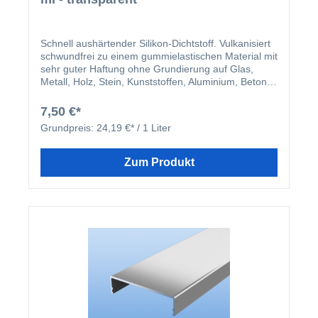
Schnell aushärtender Silikon-Dichtstoff. Vulkanisiert
schwundfrei zu einem gummielastischen Material mit
sehr guter Haftung ohne Grundierung auf Glas,
Metall, Holz, Stein, Kunststoffen, Aluminium, Beton,
Mauerwerk, Hart-PVC, Polycarbonat, Acrylglas
(Plexiglas®) usw. aus. Silikon von Kimtec weist
7,50 €*
aufgrund neuester Silikontechnologie
Grundpreis:
24,19 €* / 1 Liter
außergewöhnliche Witterungs- und UV-Beständigkeit
auf.
Zum Produkt