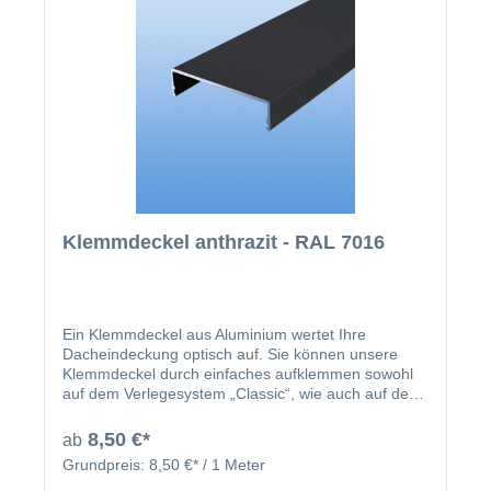
Klemmdeckel anthrazit - RAL 7016
Ein Klemmdeckel aus Aluminium wertet Ihre
Dacheindeckung optisch auf. Sie können unsere
Klemmdeckel durch einfaches aufklemmen sowohl
auf dem Verlegesystem „Classic“, wie auch auf dem
Verlegesystem „Premium“ anbringen. Einmal
montiert, harmoniert der Klemmdeckel nicht nur
8,50 €*
ab
farblich mit Ihren restlichen Profilleisten, sondern
Grundpreis:
8,50 €* / 1 Meter
deckt auch ideal die Schraubenköpfe der beiden