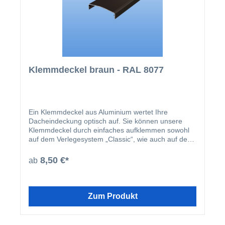
Klemmdeckel braun - RAL 8077
Ein Klemmdeckel aus Aluminium wertet Ihre
Dacheindeckung optisch auf. Sie können unsere
Klemmdeckel durch einfaches aufklemmen sowohl
auf dem Verlegesystem „Classic“, wie auch auf dem
Verlegesystem „Premium“ anbringen. Einmal
montiert, harmoniert der Klemmdeckel nicht nur
8,50 €*
ab
farblich mit Ihren restlichen Profilleisten, sondern
deckt auch ideal die Schraubenköpfe der beiden
erhältlichen Verlegesysteme ab. Der Klemmdeckel
wird nach der Montage der Verlegeprofile einfach
Zum Produkt
aufgeklipst.