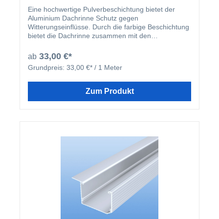
Eine hochwertige Pulverbeschichtung bietet der
Aluminium Dachrinne Schutz gegen
Witterungseinflüsse. Durch die farbige Beschichtung
bietet die Dachrinne zusammen mit den
beschichteten U-Profilen und Abrutschwinkeln ein
homogenes Gesamtbild.
33,00 €*
ab
Grundpreis:
33,00 €* / 1 Meter
Zum Produkt