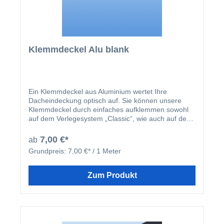
Klemmdeckel Alu blank
Ein Klemmdeckel aus Aluminium wertet Ihre
Dacheindeckung optisch auf. Sie können unsere
Klemmdeckel durch einfaches aufklemmen sowohl
auf dem Verlegesystem „Classic“, wie auch auf dem
Verlegesystem „Premium“ anbringen. Einmal
montiert, harmoniert der Klemmdeckel nicht nur
7,00 €*
ab
farblich mit Ihren restlichen Profilleisten, sondern
Grundpreis:
7,00 €* / 1 Meter
deckt auch ideal die Schraubenköpfe der beiden
erhältlichen Verlegesysteme ab. Der Klemmdeckel
wird nach der Montage der Verlegeprofile einfach
Zum Produkt
aufgeklipst.