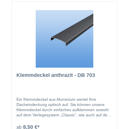
Klemmdeckel anthrazit - DB 703
Ein Klemmdeckel aus Aluminium wertet Ihre
Dacheindeckung optisch auf. Sie können unsere
Klemmdeckel durch einfaches aufklemmen sowohl
auf dem Verlegesystem „Classic“, wie auch auf dem
Verlegesystem „Premium“ anbringen. Einmal
montiert, harmoniert der Klemmdeckel nicht nur
8,50 €*
ab