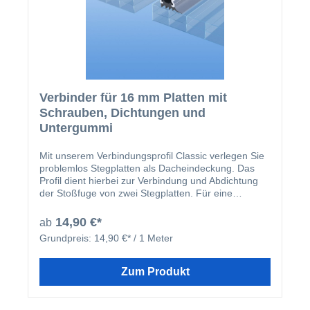
und Plexiglas verwenden. Das U-Profil mit
Tropfkante ist in der Zeichnung mit der Nr. 9
gekennzeichnet.
Verbinder für 16 mm Platten mit
Schrauben, Dichtungen und
Untergummi
Mit unserem Verbindungsprofil Classic verlegen Sie
problemlos Stegplatten als Dacheindeckung. Das
Profil dient hierbei zur Verbindung und Abdichtung
der Stoßfuge von zwei Stegplatten. Für eine
fachgerechte Verlegung müssen hierbei die Sparren
in Richtung des Dachgefälles verlaufen. Im
14,90 €*
ab
Lieferumfang des Classic Verbindungsprofils
Grundpreis:
14,90 €* / 1 Meter
befindet sich ein Auflagegummi, welches auf den
Sparren aufgebracht wird und Dichtlippen, welche in
die Aufnahmen an der Profilleiste eingezogen
Zum Produkt
werden. Des Weiteren sind standardmäßig
Schrauben aus Edelstahl für die Befestigung der
Verbindungsprofile auf einer Holzkonstruktion