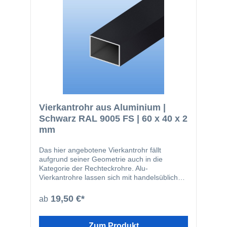
Vierkantrohr aus Aluminium |
Schwarz RAL 9005 FS | 60 x 40 x 2
mm
Das hier angebotene Vierkantrohr fällt
aufgrund seiner Geometrie auch in die
Kategorie der Rechteckrohre. Alu-
Vierkantrohre lassen sich mit handelsüblichen
Werkzeugen leicht zuschneiden oder bohren.
Das Material wird beispielsweise in den
19,50 €*
ab
folgenden Bereichen eingesetzt: Fensterbau
Solarbranche Zaunbau Möbelbau
Geländerbau Fassadenbau Im Bereich von
Zum Produkt