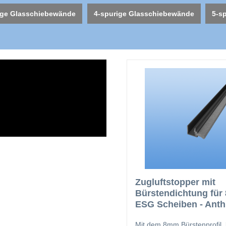
ige Glasschiebewände
4-spurige Glasschiebewände
5-s
Zugluftstopper mit
Bürstendichtung fü
ESG Scheiben - Anthr
DB703
Mit dem 8mm Bürstenprofil, 