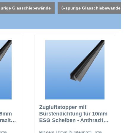
purige Glasschiebewände
6-spurige Glasschiebewände
Zugluftstopper mit
r 8mm
Bürstendichtung für 10mm
azit
ESG Scheiben - Anthrazit
DB 703
bzw.
Mit dem 10mm Bürstenprofil, bzw.