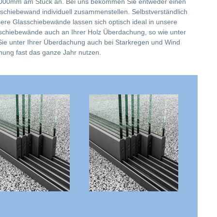
 6000mm am Stück an. Bei uns bekommen Sie entweder einen
asschiebewand individuell zusammenstellen. Selbstverständlich
nsere Glasschiebewände lassen sich optisch ideal in unsere
sschiebewände auch an Ihrer Holz Überdachung, so wie unter
Sie unter Ihrer Überdachung auch bei Starkregen und Wind
hung fast das ganze Jahr nutzen.