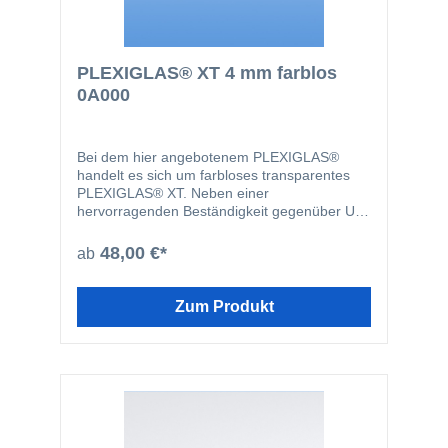
PLEXIGLAS® XT 4 mm farblos
0A000
Bei dem hier angebotenem PLEXIGLAS®
handelt es sich um farbloses transparentes
PLEXIGLAS® XT. Neben einer
hervorragenden Beständigkeit gegenüber UV-
Strahlen sind Plexiglasplatten problemlos
bearbeitbar und weisen eine ausgezeichnete
48,00 €*
ab
Oberflächenqualität auf. PLEXIGLAS® eignet
sich aufgrund dieser hervorragenden
Eigenschaften zum Beispiel für
Zum Produkt
Türverglasungen, Displays, Glasersatz,
Notverglasungen, Werbeleuchten oder zum
basteln.