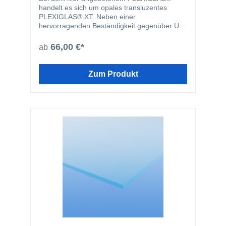
handelt es sich um opales transluzentes
PLEXIGLAS® XT. Neben einer
hervorragenden Beständigkeit gegenüber UV-
Strahlen sind Plexiglasplatten problemlos
bearbeitbar und weisen eine ausgezeichnete
66,00 €*
ab
Oberflächenqualität auf. PLEXIGLAS® eignet
sich aufgrund dieser hervorragenden
Eigenschaften zum Beispiel für
Zum Produkt
Türverglasungen, Displays, Glasersatz,
Notverglasungen, Werbeleuchten oder zum
basteln.