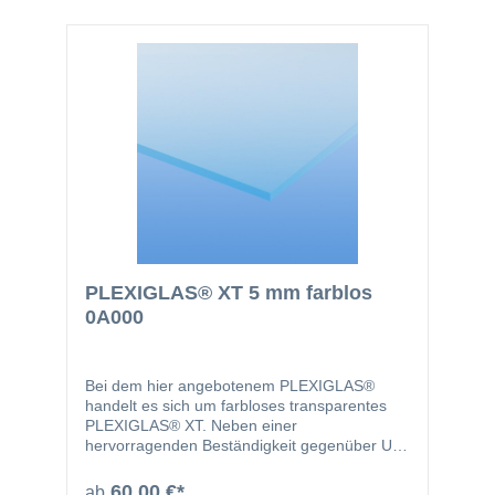
basteln.
PLEXIGLAS® XT 5 mm farblos
0A000
Bei dem hier angebotenem PLEXIGLAS®
handelt es sich um farbloses transparentes
PLEXIGLAS® XT. Neben einer
hervorragenden Beständigkeit gegenüber UV-
Strahlen sind Plexiglasplatten problemlos
bearbeitbar und weisen eine ausgezeichnete
60,00 €*
ab