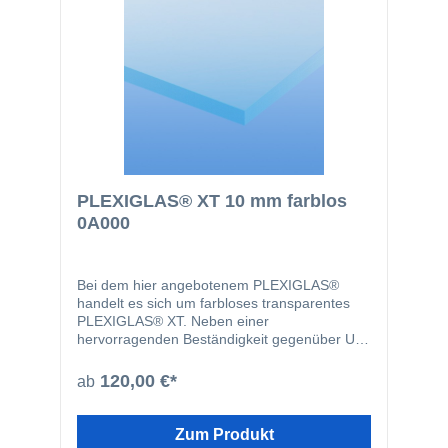
PLEXIGLAS® XT 10 mm farblos
0A000
Bei dem hier angebotenem PLEXIGLAS®
handelt es sich um farbloses transparentes
PLEXIGLAS® XT. Neben einer
hervorragenden Beständigkeit gegenüber UV-
Strahlen sind Plexiglasplatten problemlos
bearbeitbar und weisen eine ausgezeichnete
120,00 €*
ab
Oberflächenqualität auf. PLEXIGLAS® eignet
sich aufgrund dieser hervorragenden
Eigenschaften zum Beispiel für
Zum Produkt
Türverglasungen, Displays, Glasersatz,