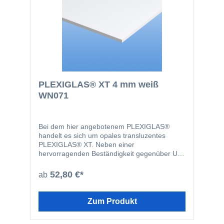
PLEXIGLAS® XT 4 mm weiß
WN071
Bei dem hier angebotenem PLEXIGLAS®
handelt es sich um opales transluzentes
PLEXIGLAS® XT. Neben einer
hervorragenden Beständigkeit gegenüber UV-
Strahlen sind Plexiglasplatten problemlos
bearbeitbar und weisen eine ausgezeichnete
52,80 €*
ab
Oberflächenqualität auf. PLEXIGLAS® eignet
sich aufgrund dieser hervorragenden
Eigenschaften zum Beispiel für
Zum Produkt
Türverglasungen, Displays, Glasersatz,
Notverglasungen, Werbeleuchten oder zum