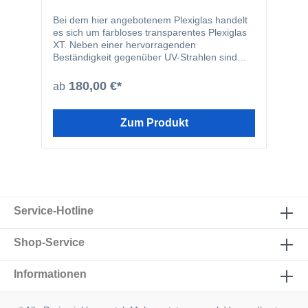
Bei dem hier angebotenem Plexiglas handelt
es sich um farbloses transparentes Plexiglas
XT. Neben einer hervorragenden
Beständigkeit gegenüber UV-Strahlen sind
Plexiglasplatten problemlos bearbeitbar und
weisen eine ausgezeichnete
180,00 €*
ab
Oberflächenqualität auf. Plexiglas eignet sich
aufgrund dieser hervorragenden
Eigenschaften zum Beispiel für
Zum Produkt
Türverglasungen, Displays, Glasersatz,
Notverglasungen, Werbeleuchten oder zum
basteln.
Service-Hotline
Shop-Service
Informationen