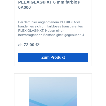
PLEXIGLAS® XT 6 mm farblos
0A000
Bei dem hier angebotenem PLEXIGLAS®
handelt es sich um farbloses transparentes
PLEXIGLAS® XT. Neben einer
hervorragenden Beständigkeit gegenüber UV-
Strahlen sind Plexiglasplatten problemlos
bearbeitbar und weisen eine ausgezeichnete
72,00 €*
ab
Oberflächenqualität auf. PLEXIGLAS® eignet
sich aufgrund dieser hervorragenden
Eigenschaften zum Beispiel für
Zum Produkt
Türverglasungen, Displays, Glasersatz,
Notverglasungen, Werbeleuchten oder zum
basteln.