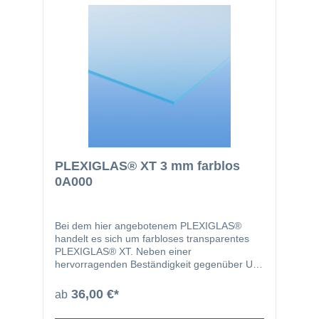
PLEXIGLAS® XT 3 mm farblos
0A000
Bei dem hier angebotenem PLEXIGLAS®
handelt es sich um farbloses transparentes
PLEXIGLAS® XT. Neben einer
hervorragenden Beständigkeit gegenüber UV-
Strahlen sind Plexiglasplatten problemlos
bearbeitbar und weisen eine ausgezeichnete
36,00 €*
ab
Oberflächenqualität auf. PLEXIGLAS® eignet
sich aufgrund dieser hervorragenden