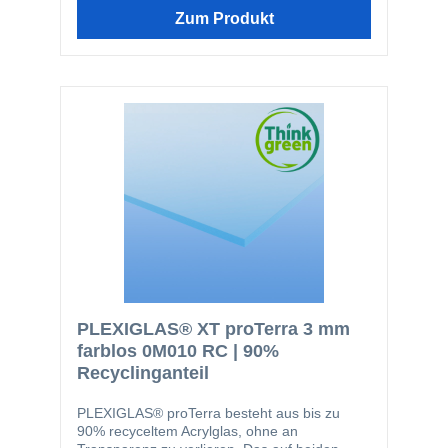
Eigenschaften zum Beispiel für
Zum Produkt
Türverglasungen, Displays, Glasersatz,
Notverglasungen, Werbeleuchten oder zum
basteln.
PLEXIGLAS® XT proTerra 3 mm
farblos 0M010 RC | 90%
Recyclinganteil
PLEXIGLAS® proTerra besteht aus bis zu
90% recyceltem Acrylglas, ohne an