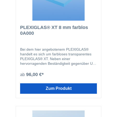
PLEXIGLAS® XT 8 mm farblos
0A000
Bei dem hier angebotenem PLEXIGLAS®
handelt es sich um farbloses transparentes
PLEXIGLAS® XT. Neben einer
hervorragenden Beständigkeit gegenüber UV-
Strahlen sind Plexiglasplatten problemlos
bearbeitbar und weisen eine ausgezeichnete
96,00 €*
ab
Oberflächenqualität auf. PLEXIGLAS® eignet
sich aufgrund dieser hervorragenden
Eigenschaften zum Beispiel für
Zum Produkt
Türverglasungen, Displays, Glasersatz,
Notverglasungen, Werbeleuchten oder zum
basteln.