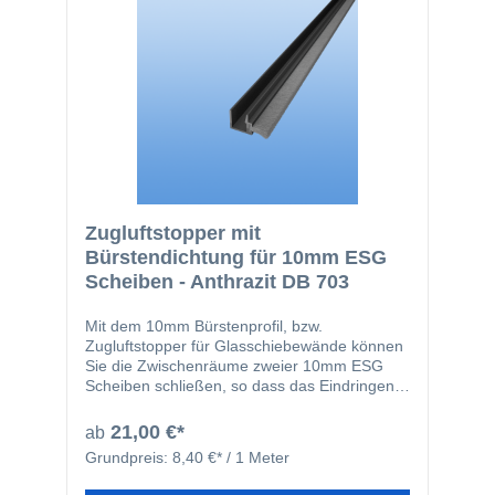
Zugluftstopper mit
Bürstendichtung für 10mm ESG
Scheiben - Anthrazit DB 703
Mit dem 10mm Bürstenprofil, bzw.
Zugluftstopper für Glasschiebewände können
Sie die Zwischenräume zweier 10mm ESG
Scheiben schließen, so dass das Eindringen
von Zugluft auf ein Minimum reduziert werden
kann. Das farblich, auf unsere
21,00 €*
ab
Glasschiebewände, abgestimmte Profil wird
Grundpreis:
8,40 €* / 1 Meter
einfach auf die Glasscheibe aufgesteckt. Um
einen sicheren Halt der Zugluftstopper auf