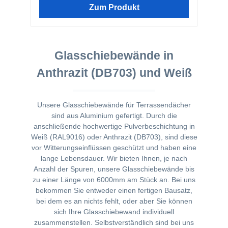
dem Glas zu gewärleisten, kann in das Profil
Zum Produkt
eine dünne Schicht von unserem
Montagekleber gegeben werden.
Glasschiebewände in
Anthrazit (DB703) und Weiß
Unsere Glasschiebewände für Terrassendächer
sind aus Aluminium gefertigt. Durch die
anschließende hochwertige Pulverbeschichtung in
Weiß (RAL9016) oder Anthrazit (DB703), sind diese
vor Witterungseinflüssen geschützt und haben eine
lange Lebensdauer. Wir bieten Ihnen, je nach
Anzahl der Spuren, unsere Glasschiebewände bis
zu einer Länge von 6000mm am Stück an. Bei uns
bekommen Sie entweder einen fertigen Bausatz,
bei dem es an nichts fehlt, oder aber Sie können
sich Ihre Glasschiebewand individuell
zusammenstellen. Selbstverständlich sind bei uns