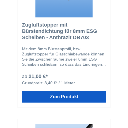
Zugluftstopper mit
Bürstendichtung für 8mm ESG
Scheiben - Anthrazit DB703
Mit dem 8mm Bürstenprofil, bzw.
Zugluftstopper für Glasschiebewände können
Sie die Zwischenräume zweier 8mm ESG
Scheiben schließen, so dass das Eindringen
von Zugluft auf ein Minimum reduziert werden
kann. Das farblich, auf unsere
21,00 €*
ab
Glasschiebewände, abgestimmte Profil wird
Grundpreis:
8,40 €* / 1 Meter
einfach auf die Glasscheibe aufgesteckt. Um
einen sicheren Halt der Zugluftstopper auf
dem Glas zu gewärleisten, kann in das Profil
Zum Produkt
eine dünne Schicht von unserem
Montagekleber gegeben werden.