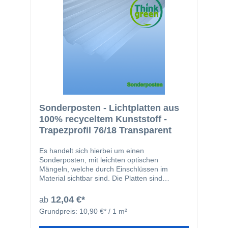
Sonderposten - Lichtplatten aus
100% recyceltem Kunststoff -
Trapezprofil 76/18 Transparent
Es handelt sich hierbei um einen
Sonderposten, mit leichten optischen
Mängeln, welche durch Einschlüssen im
Material sichtbar sind. Die Platten sind
technisch in einem einwandfrein Zustand. in
der Bildergalerie finden Sie Bilder, wie die
12,04 €*
ab
Mängel aussehen können (Beispielbilder/
Grundpreis:
10,90 €* / 1 m²
Musterbilder). Bei den hier angebotenen
Lichtplatten aus 100% recyceltem