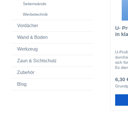
Seitenwände
Werbetechnik
Vordächer
U- Pr
in kl
Wand & Boden
Werkzeug
U-Prof
durchs
Zaun & Sichtschutz
sich fü
Es dien
Zubehör
und sc
6,30 
Blog
Grundp