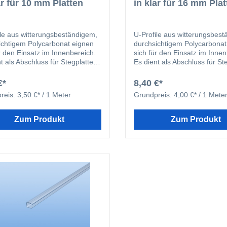
ar für 10 mm Platten
in klar für 16 mm Pla
ile aus witterungsbeständigem,
U-Profile aus witterungsbes
ichtigem Polycarbonat eignen
durchsichtigem Polycarbonat
r den Einsatz im Innenbereich.
sich für den Einsatz im Innen
t als Abschluss für Stegplatten
Es dient als Abschluss für St
hützt diese vor Verschmutzung.
und schützt diese vor Versc
€*
8,40 €*
reis:
3,50 €* / 1 Meter
Grundpreis:
4,00 €* / 1 Mete
Zum Produkt
Zum Produkt