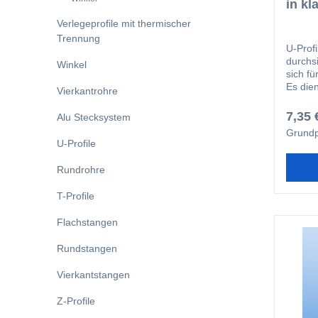
in kl
Verlegeprofile mit thermischer
Trennung
U-Prof
durchs
Winkel
sich fü
Es dien
Vierkantrohre
und sc
7,35 
Alu Stecksystem
Grundp
U-Profile
Rundrohre
T-Profile
Flachstangen
Rundstangen
Vierkantstangen
Z-Profile