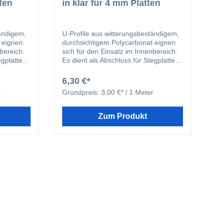
tten
in klar für 4 mm Platten
tändigem,
U-Profile aus witterungsbeständigem,
 eignen
durchsichtigem Polycarbonat eignen
bereich.
sich für den Einsatz im Innenbereich.
egplatten
Es dient als Abschluss für Stegplatten
hmutzung.
und schützt diese vor Verschmutzung.
6,30 €*
r
Grundpreis:
3,00 €* / 1 Meter
Zum Produkt