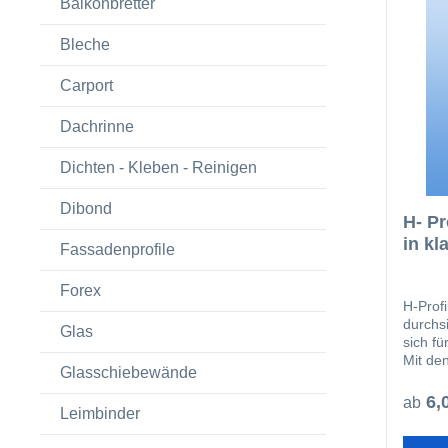
Balkonbretter
Bleche
Carport
Dachrinne
Dichten - Kleben - Reinigen
Dibond
H- Pr
in kl
Fassadenprofile
Forex
H-Prof
durchs
Glas
sich fü
Mit de
Glasschiebewände
mitein
Profil
6,
ab
Leimbinder
fachge