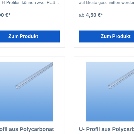
n H-Profilen können zwei Platten
auf Breite geschnitten werde
ander verbunden werden. Die
Kammerprofil ist nur notwen
e haben einen Schraubkanal zur
der Steg der Platte mehr al
00 €*
4,50 €*
ab
rechten Befestigung.
entfernt ist um eine Stabilität
Randbereich der Platte zu 
(Bild2)
Zum Produkt
Zum Produkt
ofil aus Polycarbonat
U- Profil aus Polycar