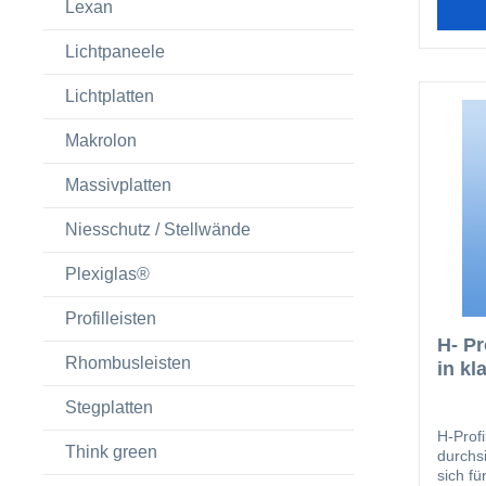
Lexan
Lichtpaneele
Lichtplatten
Makrolon
Massivplatten
Niesschutz / Stellwände
Plexiglas®
Profilleisten
H- Pr
Rhombusleisten
in kl
Stegplatten
H-Prof
Think green
durchs
sich fü