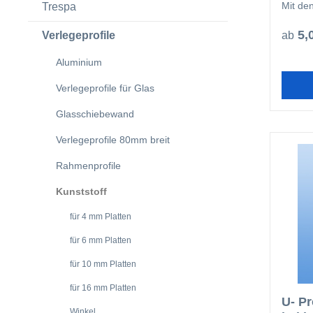
Mit de
Trespa
mitein
Profil
5,
Verlegeprofile
ab
fachge
Aluminium
Verlegeprofile für Glas
Glasschiebewand
Verlegeprofile 80mm breit
Rahmenprofile
Kunststoff
für 4 mm Platten
für 6 mm Platten
für 10 mm Platten
für 16 mm Platten
U- Pr
Winkel