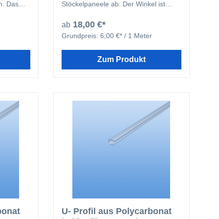
n. Das
Stöckelpaneele ab. Der Winkel ist
dig, wenn
sowohl als Außenecke, wie auch als
s 15 mm
Innenecke zu verwenden.
18,00 €*
ab
 in den
Grundpreis:
6,00 €* / 1 Meter
bekommen.
Zum Produkt
bonat
U- Profil aus Polycarbonat