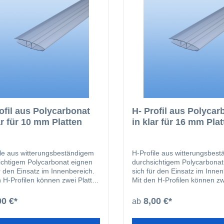
ofil aus Polycarbonat
H- Profil aus Polycar
ar für 10 mm Platten
in klar für 16 mm Pla
ile aus witterungsbeständigem
H-Profile aus witterungsbes
ichtigem Polycarbonat eignen
durchsichtigem Polycarbonat
r den Einsatz im Innenbereich.
sich für den Einsatz im Innen
n H-Profilen können zwei Platten
Mit den H-Profilen können zw
ander verbunden werden. Die
miteinander verbunden werd
e haben einen Schraubkanal zur
Profile haben einen Schraub
00 €*
8,00 €*
ab
rechten Befestigung.
fachgerechten Befestigung.