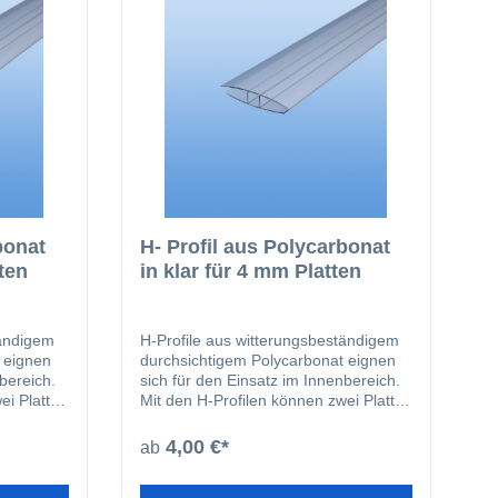
bonat
H- Profil aus Polycarbonat
tten
in klar für 4 mm Platten
tändigem
H-Profile aus witterungsbeständigem
 eignen
durchsichtigem Polycarbonat eignen
bereich.
sich für den Einsatz im Innenbereich.
ei Platten
Mit den H-Profilen können zwei Platten
en. Die
miteinander verbunden werden. Die
kanal zur
Profile haben einen Schraubkanal zur
4,00 €*
ab
fachgerechten Befestigung.