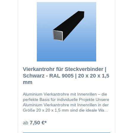
Vierkantrohr für Steckverbinder |
Schwarz - RAL 9005 | 20 x 20 x 1,5
mm
Aluminium Vierkantrohre mit Innenrillen – die
perfekte Basis für individuelle Projekte Unsere
Aluminium Vierkantrohre mit Innenrillen in der
Größe 20 x 20 x 1,5 mm sind die ideale Wahl
für kreative Konstruktionen mit System. Ob
Möbelbau, Fahrzeugausbau oder industrielle
7,50 €*
ab
Anwendungen – mit diesen hochwertigen Alu-
Profilen setzen Sie Ihre Projekte präzise, stabil