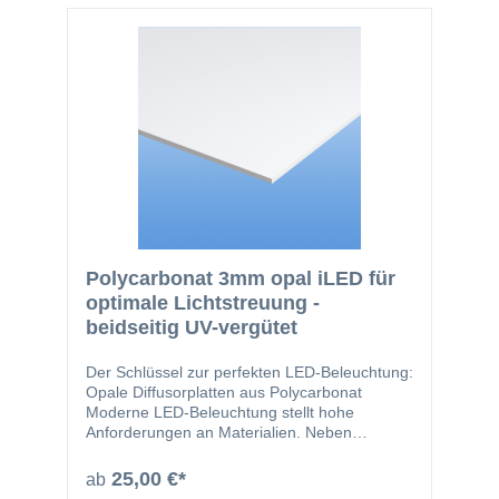
Es kombiniert die Vorteile von Glas und
+120 °CLeicht zu bearbeiten (sägen,
Kunststoff in einer robusten Form und eröffnet
schneiden, bohren, biegen, thermisch
damit Einsatzmöglichkeiten, bei denen andere
verformen)Vorteile:Sehr geringes
Materialien an ihre Grenzen stoßen.
GewichtBruchsicher und langlebigVielseitig
einsetzbar im InnenbereichFlexibel in der
Verarbeitung für individuelle
AnwendungenAnwendungsbereiche:Modellba
u und BastelarbeitenDisplays, Werbeschilder
und SchaufensterDIY-Projekte im
Heimwerkerbereich
Polycarbonat 3mm opal iLED für
optimale Lichtstreuung -
beidseitig UV-vergütet
Der Schlüssel zur perfekten LED-Beleuchtung:
Opale Diffusorplatten aus Polycarbonat
Moderne LED-Beleuchtung stellt hohe
Anforderungen an Materialien. Neben
Energieeffizienz und Langlebigkeit spielt vor
allem die Lichtqualität eine entscheidende
25,00 €*
ab
Rolle. Eine gleichmäßige, blendfreie