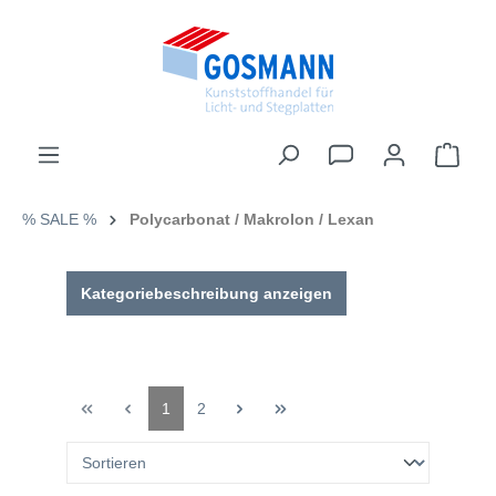
inhalt springen
% SALE %
Polycarbonat / Makrolon / Lexan
Kategoriebeschreibung anzeigen
1
2