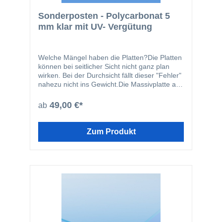
Sonderposten - Polycarbonat 5
mm klar mit UV- Vergütung
Welche Mängel haben die Platten?Die Platten
können bei seitlicher Sicht nicht ganz plan
wirken. Bei der Durchsicht fällt dieser "Fehler"
nahezu nicht ins Gewicht.Die Massivplatte aus
Polycarbonat eignet sich aufgrund ihrer
hervorragenden Eigenschaften besonders für
49,00 €*
ab
Überdachungen, Lichtkuppeln oder
Lichtbänder. Die hohe Transparenz macht sie
zu einem attraktiven Werkstoff für
Zum Produkt
unterschiedliche Anwendungen.