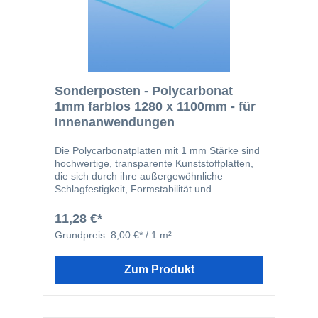
Sonderposten - Polycarbonat
1mm farblos 1280 x 1100mm - für
Innenanwendungen
Die Polycarbonatplatten mit 1 mm Stärke sind
hochwertige, transparente Kunststoffplatten,
die sich durch ihre außergewöhnliche
Schlagfestigkeit, Formstabilität und
Vielseitigkeit auszeichnen. Trotz der geringen
Materialstärke bieten sie eine sehr gute
11,28 €*
Beständigkeit gegen Bruch und sind dabei
Grundpreis:
8,00 €* / 1 m²
deutlich leichter als
Glas.Eigenschaften:Material: Polycarbonat
(PC)Stärke: 1 mmHohe Schlagzähigkeit –
Zum Produkt
bruchfester als GlasTransparent mit hoher
Lichtdurchlässigkeit (ca. 85–90
%)Temperaturbeständig von ca. -40 °C bis
+120 °CLeicht zu bearbeiten (sägen,