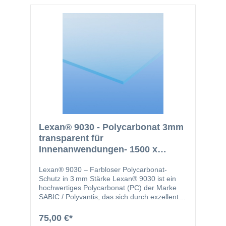
Lexan® 9030 - Polycarbonat 3mm
transparent für
Innenanwendungen- 1500 x
2000mm - Abverkauf
Lexan® 9030 – Farbloser Polycarbonat-
Schutz in 3 mm Stärke Lexan® 9030 ist ein
hochwertiges Polycarbonat (PC) der Marke
SABIC / Polyvantis, das sich durch exzellente
Schlagfestigkeit, hohe Transparenz und
herausragende Formstabilität auszeichnet.
75,00 €*
Die 3 mm starke, farblose Platte bietet