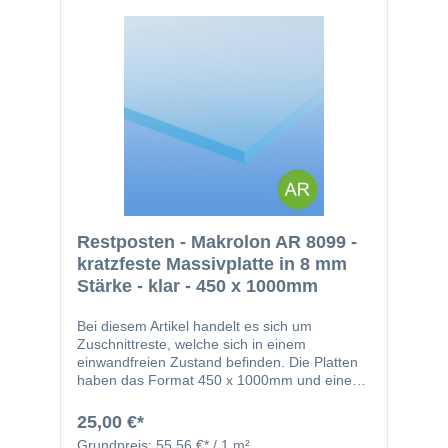
schneiden, bohren, biegen, thermisch
verformen)Vorteile:Sehr geringes
GewichtBruchsicher und langlebigVielseitig
einsetzbar im InnenbereichFlexibel in der
Verarbeitung für individuelle
AnwendungenAnwendungsbereiche:Abdecku
ngen, Schutzscheiben und
VerglasungenModellbau und
BastelarbeitenDisplays, Werbeschilder und
SchaufensterDIY-Projekte im
Heimwerkerbereich
Restposten - Makrolon AR 8099 -
kratzfeste Massivplatte in 8 mm
Stärke - klar - 450 x 1000mm
Bei diesem Artikel handelt es sich um
Zuschnittreste, welche sich in einem
einwandfreien Zustand befinden. Die Platten
haben das Format 450 x 1000mm und eine
Stärke von 8mm. SIe benötigen größere
Stücke, kein Problem. Hier geht es zum
25,00 €*
"regulären" Artikel.Makrolon® AR – mit hoher
Grundpreis:
55,56 €* / 1 m²