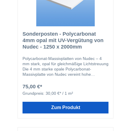
mm Hinweis: Es handelt sich um Restposten –
nur solange der Vorrat reicht!
Sonderposten - Polycarbonat
4mm opal mit UV-Vergütung von
Nudec - 1250 x 2000mm
Polycarbonat-Massivplatten von Nudec – 4
mm stark, opal für gleichmäßige Lichtstreuung
Die 4 mm starke opale Polycarbonat-
Massivplatte von Nudec vereint hohe
Schlagfestigkeit, zuverlässigen UV-Schutz und
eine angenehme, gleichmäßige Lichtstreuung
75,00 €*
in einem hochwertigen Material. Durch ihre
Grundpreis:
30,00 €* / 1 m²
opale Einfärbung sorgt sie für blendfreies,
diffuses Licht und bietet gleichzeitig
zuverlässigen Sichtschutz – ideal für
Zum Produkt
anspruchsvolle Anwendungen im Innen- und
Außenbereich. Optimale Lichtstreuung bei
hoher Stabilität Polycarbonat zählt zu den
leistungsstärksten transparenten Kunststoffen