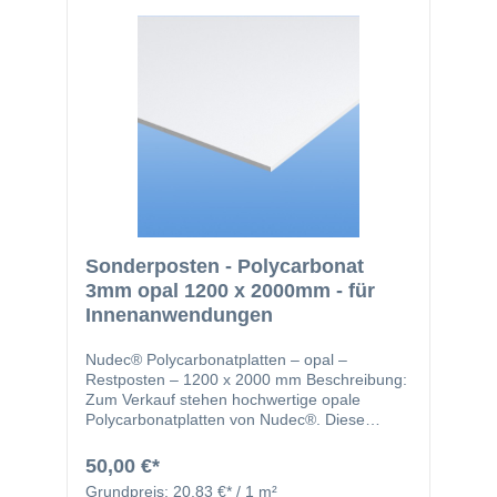
(sägen, bohren, biegen, kalt verformen)
Vorteile: Deutlich höhere Bruchsicherheit als
Glas Langlebig und beständig gegen
Umwelteinflüsse Optimale Lichtstreuung für
dekorative und funktionale Anwendungen
Typische Einsatzbereiche: Leuchtkästen und
Lichtwerbung Abdeckungen und
Sichtschutzelemente Innenausbau und
Möbeldesign Messestände und Displays Mit
dem 3 mm Lexan® Opal kombinieren Sie
Sicherheit, Design und Funktionalität – die
perfekte Lösung für professionelle
Anwendungen und kreative Projekte.
Sonderposten - Polycarbonat
3mm opal 1200 x 2000mm - für
Innenanwendungen
Nudec® Polycarbonatplatten – opal –
Restposten – 1200 x 2000 mm Beschreibung:
Zum Verkauf stehen hochwertige opale
Polycarbonatplatten von Nudec®. Diese
Platten vereinen robuste Schlagfestigkeit und
hohe Lichtstreuung – ideal für alle Projekte,
50,00 €*
bei denen gleichmäßiges, diffuses Licht
Grundpreis:
20,83 €* / 1 m²