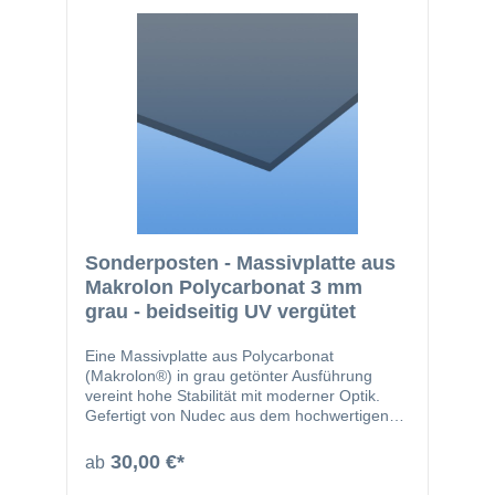
Langlebigkeit und Widerstand gegen
Witterungseinflüsse. Eigenschaften: Material:
Polycarbonat Farbe: Opal iLED Stärke: 1,5
mm Spezieller Diffusor für gleichmäßige
Lichtstreuung Restposten – limitierte
Verfügbarkeit Ideal für alle, die funktionale,
lichtdurchlässige Platten in hochwertiger
Qualität zu einem günstigen Preis suchen.
Schnell zugreifen – Restposten nur solange
der Vorrat reicht!
Sonderposten - Massivplatte aus
Makrolon Polycarbonat 3 mm
grau - beidseitig UV vergütet
Eine Massivplatte aus Polycarbonat
(Makrolon®) in grau getönter Ausführung
vereint hohe Stabilität mit moderner Optik.
Gefertigt von Nudec aus dem hochwertigen
Rohstoff Makrolon® steht sie für geprüfte
Qualität, Langlebigkeit und vielseitige
30,00 €*
ab
Einsatzmöglichkeiten im Innen- und