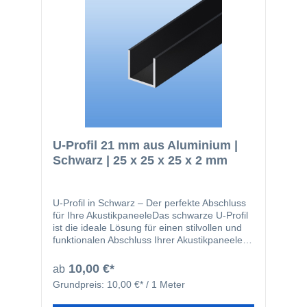
U-Profil 21 mm aus Aluminium |
Schwarz | 25 x 25 x 25 x 2 mm
U-Profil in Schwarz – Der perfekte Abschluss
für Ihre AkustikpaneeleDas schwarze U-Profil
ist die ideale Lösung für einen stilvollen und
funktionalen Abschluss Ihrer Akustikpaneele.
Ob als seitlicher Rahmen oder als oberer
Abschluss – mit den Maßen 25x25x25 mm
10,00 €*
ab
und einer robusten Wandstärke von 2 mm
Grundpreis:
10,00 €* / 1 Meter
bietet es eine optisch ansprechende
Ergänzung, die gleichzeitig praktische Vorteile