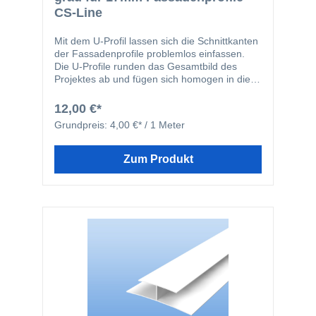
CS-Line
Mit dem U-Profil lassen sich die Schnittkanten
der Fassadenprofile problemlos einfassen.
Die U-Profile runden das Gesamtbild des
Projektes ab und fügen sich homogen in die
Gesamtansicht des Objektes ein. Durch den
längeren Schenkel des U-Profils kann dieses,
12,00 €*
je nach Einbausituation, im Vorfeld an der
Grundpreis:
4,00 €* / 1 Meter
Unterkonstruktion befestigt werden.
Zum Produkt