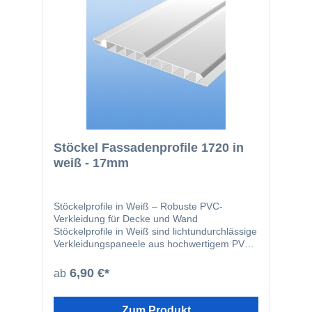
Stöckel Fassadenprofile 1720 in
weiß - 17mm
Stöckelprofile in Weiß – Robuste PVC-
Verkleidung für Decke und Wand
Stöckelprofile in Weiß sind lichtundurchlässige
Verkleidungspaneele aus hochwertigem PVC
und eignen sich ideal für den Einsatz an
Decken, Wänden, Dachüberständen sowie
6,90 €*
ab
Balkonunterseiten. Mit einer Materialstärke
von 17 mm bieten sie eine stabile, langlebige
und pflegeleichte Lösung für den Innen- und
Zum Produkt