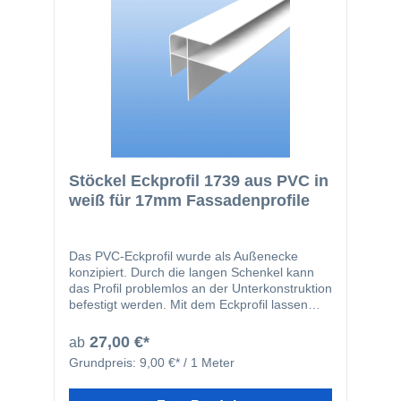
Stöckel Eckprofil 1739 aus PVC in
weiß für 17mm Fassadenprofile
Das PVC-Eckprofil wurde als Außenecke
konzipiert. Durch die langen Schenkel kann
das Profil problemlos an der Unterkonstruktion
befestigt werden. Mit dem Eckprofil lassen
sich die Stöckel Fassadenprofile problemlos
im 90 Grad Winkel verlegen.
27,00 €*
ab
Grundpreis:
9,00 €* / 1 Meter