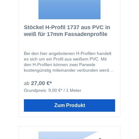
Stöckel H-Profil 1737 aus PVC in
weiß für 17mm Fassadenprofile
Bei den hier angebotenen H-Profilen handelt
es sich um ein Profil aus weißem PVC. Mit
den H-Profilen können zwei Paneele
kostengünstig miteinander verbunden werden.
Die Profile haben auf einer Seite längere
Schenkel, so dass die Profile durch die
27,00 €*
ab
längeren Schenkel problemlos angeschraubt
Grundpreis:
9,00 €* / 1 Meter
werden können.
Zum Produkt