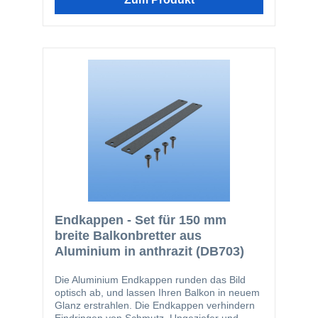
können. Die Endkappen-Profile passen
farblich perfekt zu den Balkonbrettern und
bilden somit einen ästhetischen Abschluss.
Das Set enthält folgende Einzelteile: 2 Stk.
100 mm Endkappen 4 Stk. V2A-Schrauben
4,2 x 16
Endkappen - Set für 150 mm
breite Balkonbretter aus
Aluminium in anthrazit (DB703)
Die Aluminium Endkappen runden das Bild
optisch ab, und lassen Ihren Balkon in neuem
Glanz erstrahlen. Die Endkappen verhindern