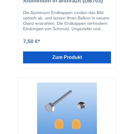
Aluminium in anthrazit (DB703)
Die Aluminium Endkappen runden das Bild
optisch ab, und lassen Ihren Balkon in neuem
Glanz erstrahlen. Die Endkappen verhindern
Eindringen von Schmutz, Ungeziefer und
Feuchtigkeit in die Balkonbretter. Die
Endkappen werden in den Schraubkanal der
7,50 €*
Balkonbretter geschraubt. Durch diese Art der
Befestigung wird verhindert, dass die
Endkappen vom Balkonbrett abrutschen
Zum Produkt
können. Die Endkappen-Profile passen
farblich perfekt zu den Balkonbrettern und
bilden somit einen ästhetischen Abschluss.
Das Set enthält folgende Einzelteile: 2 Stk.
200 mm Endkappen 4 Stk. V2A-Schrauben
4,2 x 16