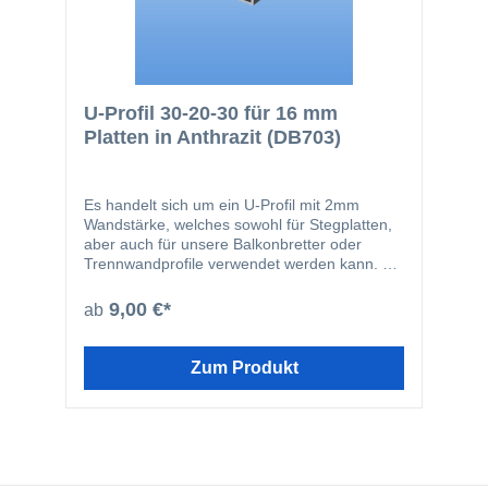
U-Profil 30-20-30 für 16 mm
Platten in Anthrazit (DB703)
Es handelt sich um ein U-Profil mit 2mm
Wandstärke, welches sowohl für Stegplatten,
aber auch für unsere Balkonbretter oder
Trennwandprofile verwendet werden kann. Es
eignet sich hervoragend als optischer
Abschluß für Seitenwäne oder als obere
9,00 €*
ab
Abdeckung für unsere Trennwandprofile.
Zum Produkt