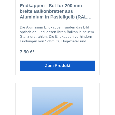
hier jedoch verlängern.
Endkappen - Set für 200 mm
breite Balkonbretter aus
Aluminium in Pastellgelb (RAL
1034)
Die Aluminium Endkappen runden das Bild
optisch ab, und lassen Ihren Balkon in neuem
Glanz erstrahlen. Die Endkappen verhindern
Eindringen von Schmutz, Ungeziefer und
Feuchtigkeit in die Balkonbretter. Die
Endkappen werden in den Schraubkanal der
7,50 €*
Balkonbretter geschraubt. Durch diese Art der
Befestigung wird verhindert, dass die
Endkappen vom Balkonbrett abrutschen
Zum Produkt
können. Die Endkappen-Profile passen
farblich perfekt zu den Balkonbrettern und
bilden somit einen ästhetischen Abschluss.
Das Set enthält folgende Einzelteile: 2 Stk.
200 mm Endkappen 4 Stk. V2A-Schrauben
4,2 x 16