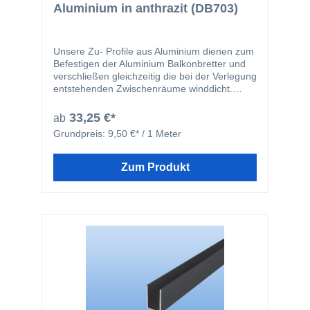
Aluminium in anthrazit (DB703)
Unsere Zu- Profile aus Aluminium dienen zum
Befestigen der Aluminium Balkonbretter und
verschließen gleichzeitig die bei der Verlegung
entstehenden Zwischenräume winddicht.
Durch die integrierte Bohrnut in der Mitte des
Zu- Profils wird ein "wandern" des Bohrers
33,25 €*
ab
verhindert. Die Zu- Profile überbrücken einen
Grundpreis:
9,50 €* / 1 Meter
Zwischenraum von 30 mm, sind optional in
weiß oder anthrazit erhältlich. Neben einer
optischen Aufwertung Ihrer Balkonverkleidung
Zum Produkt
verhindern die Zu-Profile darüber hinaus,
dass z.B. Kinder mit Hilfe der Zwischenräume
an der Balkonverleidung empor klettern
können.