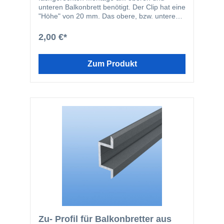
unteren Balkonbrett benötigt. Der Clip hat eine
"Höhe" von 20 mm. Das obere, bzw. untere
Balkonbrett muss daher mindestens 20 mm
von der Oberkante bzw. Unterkante der
2,00 €*
Konstruktion angebracht werden, da der Clip
20 mm Platz zur Montage benötigt. Die Breite
des Clips beträgt 30 mm.
Zum Produkt
Zu- Profil für Balkonbretter aus