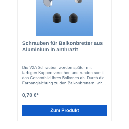
Schrauben für Balkonbretter aus
Aluminium in anthrazit
Die V2A Schrauben werden später mit
farbigen Kappen versehen und runden somit
das Gesamtbild Ihres Balkones ab. Durch die
Farbangleichung zu den Balkonbrettern, wird
ein homogenes Gesamtbild erreicht. Hinweis:
Die Schraubenlänge errechnet sich aus der
0,70 €*
Stärke Ihrer Konstruktion +16 mm für das
Balkonbrett, bzw. +3 mm für den Clip. Die
Balkonschraube besteht aus folgenden
Zum Produkt
Komponenten: 1 Stk. M6 VA-Schraube in
gewählter Länge 1 Stk. M6 Mutter -
selbstsichernd 2 Stk. Kunststoffkappen in