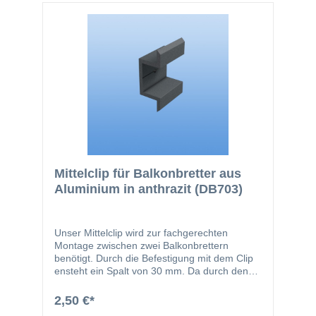
entsprechender Farbe
Mittelclip für Balkonbretter aus
Aluminium in anthrazit (DB703)
Unser Mittelclip wird zur fachgerechten
Montage zwischen zwei Balkonbrettern
benötigt. Durch die Befestigung mit dem Clip
ensteht ein Spalt von 30 mm. Da durch den
Spalt ein Leitereffekt ensteht, empfehlen wir
die Verwendung unseren Zu- Profile. Die
2,50 €*
Breite des Clips beträgt 30 mm.