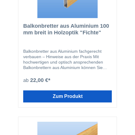
Balkonbretter aus Aluminium 100
mm breit in Holzoptik "Fichte"
Balkonbretter aus Aluminium fachgerecht
verbauen – Hinweise aus der Praxis Mit
hochwertigen und optisch ansprechenden
Balkonbrettern aus Aluminium können Sie
Ihren Balkon schnell neuen glanz verleihen.
Vor allem Balkonbretter aus Aluminium sind
22,00 €*
ab
robust, wartungsfrei, witterungsbeständig,
langlebig und somit eine gute Wahl. Durch
eine qualitativ hochwertige
Zum Produkt
Pulverbeschichtung lassen sich die
Balkonbretter einfach reinigen und lästiges
streichen gehört der Vergangenheit an.
Aluminium Balkonbretter können je nach
Unterkonstruktion waagerecht, senkrecht oder
auch diagonal angebracht werden. Durch das
Kombinieren mit einer anderen Farbe bieten