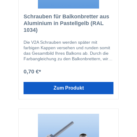
Schrauben für Balkonbretter aus
Aluminium in Pastellgelb (RAL
1034)
Die V2A Schrauben werden später mit
farbigen Kappen versehen und runden somit
das Gesamtbild Ihres Balkons ab. Durch die
Farbangleichung zu den Balkonbrettern, wird
ein homogenes Gesamtbild erreicht.
Hinweis: Die Schraubenlänge errechnet sich
0,70 €*
aus der Stärke Ihrer Konstruktion +16 mm für
das Balkonbrett, bzw. +3 mm für den Clip.
Die Balkonschraube besteht aus folgenden
Zum Produkt
Komponenten: 1 Stk. M6 VA-Schraube in
gewählter Länge 1 Stk. M6 Mutter -
selbstsichernd 2 Stk. Kunststoffkappen in
entsprechender Farbe