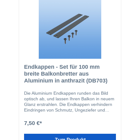
4,2 x 16
Endkappen - Set für 100 mm
breite Balkonbretter aus
Aluminium in anthrazit (DB703)
Die Aluminium Endkappen runden das Bild
optisch ab, und lassen Ihren Balkon in neuem
Glanz erstrahlen. Die Endkappen verhindern
Eindringen von Schmutz, Ungeziefer und
Feuchtigkeit in die Balkonbretter. Die
Endkappen werden in den Schraubkanal der
7,50 €*
Balkonbretter geschraubt. Durch diese Art der
Befestigung wird verhindert, dass die
Endkappen vom Balkonbrett abrutschen
Zum Produkt