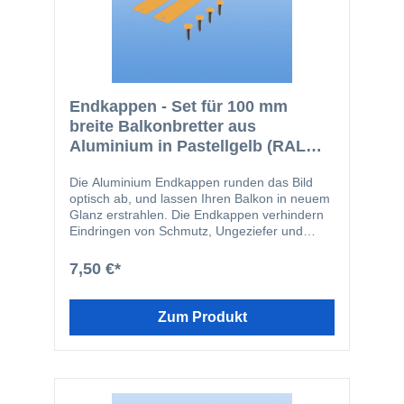
Endkappen - Set für 100 mm
breite Balkonbretter aus
Aluminium in Pastellgelb (RAL
1034)
Die Aluminium Endkappen runden das Bild
optisch ab, und lassen Ihren Balkon in neuem
Glanz erstrahlen. Die Endkappen verhindern
Eindringen von Schmutz, Ungeziefer und
Feuchtigkeit in die Balkonbretter. Die
Endkappen werden in den Schraubkanal der
7,50 €*
Balkonbretter geschraubt. Durch diese Art der
Befestigung wird verhindert, dass die
Endkappen vom Balkonbrett abrutschen
Zum Produkt
können. Die Endkappen-Profile passen
farblich perfekt zu den Balkonbrettern und
bilden somit einen ästhetischen Abschluss.
Das Set enthält folgende Einzelteile: 2 Stk.
100 mm Endkappen 4 Stk. V2A-Schrauben