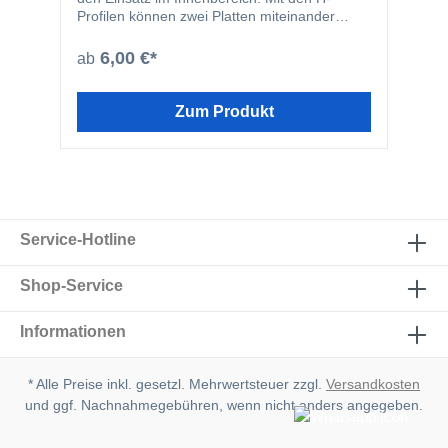
Profilen können zwei Platten miteinander
verbunden werden. Die Profile haben einen
Schraubkanal zur fachgerechten Befestigung.
6,00 €*
ab
Zum Produkt
Service-Hotline
Shop-Service
Informationen
* Alle Preise inkl. gesetzl. Mehrwertsteuer zzgl.
Versandkosten
und ggf. Nachnahmegebühren, wenn nicht anders angegeben.