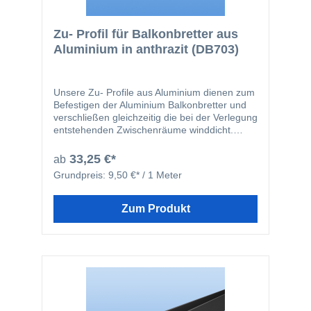
Zu- Profil für Balkonbretter aus
Aluminium in anthrazit (DB703)
Unsere Zu- Profile aus Aluminium dienen zum
Befestigen der Aluminium Balkonbretter und
verschließen gleichzeitig die bei der Verlegung
entstehenden Zwischenräume winddicht.
Durch die integrierte Bohrnut in der Mitte des
Zu- Profils wird ein "wandern" des Bohrers
33,25 €*
ab
verhindert. Die Zu- Profile überbrücken einen
Grundpreis:
9,50 €* / 1 Meter
Zwischenraum von 30 mm, sind optional in
weiß oder anthrazit erhältlich. Neben einer
optischen Aufwertung Ihrer Balkonverkleidung
Zum Produkt
verhindern die Zu-Profile darüber hinaus,
dass z.B. Kinder mit Hilfe der Zwischenräume
an der Balkonverleidung empor klettern
können.