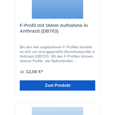
F-Profil mit 16mm Aufnahme in
Anthrazit (DB703)
Bei den hier angebotenen F-Profilen handelt
es sich um stranggepreßte Aluminiumprofile in
Anthrazit (DB703). Mit den F-Profilen können
diverse Profile, wie Balkonbretter,
Fassadenprofile oder Rhombusprofile
problemlos an der Hauswand angeschlagen
12,00 €*
ab
werden. Selbstverständlich können auch alle
anderen Artikel mit einer Stärke von 16mm mit
diesen Profilen verlegt werden.
Zum Produkt