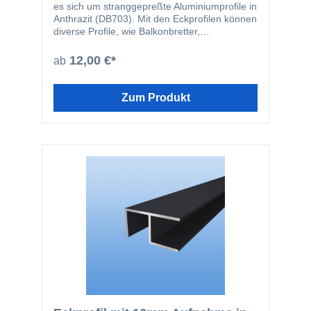
es sich um stranggepreßte Aluminiumprofile in
Anthrazit (DB703). Mit den Eckprofilen können
diverse Profile, wie Balkonbretter,
Fassadenprofile oder Rhombusprofile
problemlos im 90 Grad Winkel miteinander
12,00 €*
ab
verbunden werden. Selbstverständlich können
auch alle anderen Artikel mit einer Stärke von
16mm mit diesen Profilen verlegt werden.
Zum Produkt