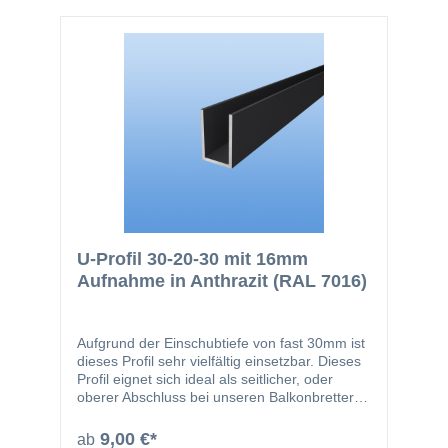
U-Profil 30-20-30 mit 16mm
Aufnahme in Anthrazit (RAL 7016)
Aufgrund der Einschubtiefe von fast 30mm ist
dieses Profil sehr vielfältig einsetzbar. Dieses
Profil eignet sich ideal als seitlicher, oder
oberer Abschluss bei unseren Balkonbrettern,
Trennwandprofilen, Zaunelementen oder
Rhombusprofilen. Selbstverständlich können
9,00 €*
ab