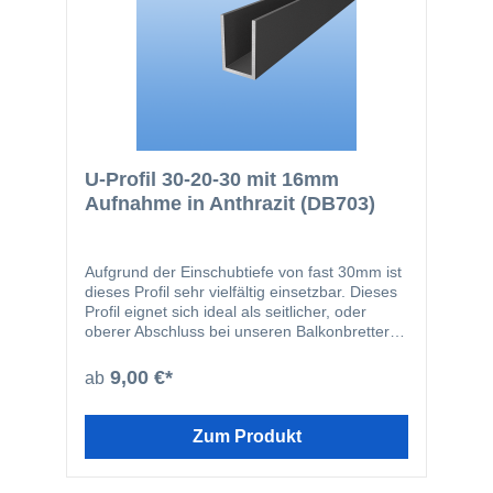
U-Profil 30-20-30 mit 16mm
Aufnahme in Anthrazit (DB703)
Aufgrund der Einschubtiefe von fast 30mm ist
dieses Profil sehr vielfältig einsetzbar. Dieses
Profil eignet sich ideal als seitlicher, oder
oberer Abschluss bei unseren Balkonbrettern,
Trennwandprofilen, Zaunelementen oder
Rhombusprofilen. Selbstverständlich können
9,00 €*
ab
diese Profile auch für unsere 16mm
Stegplatten oder Sandwichelemente
verwendet werden.
Zum Produkt