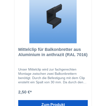
Mittelclip für Balkonbretter aus
Aluminium in anthrazit (RAL 7016)
Unser Mittelclip wird zur fachgerechten
Montage zwischen zwei Balkonbrettern
benötigt. Durch die Befestigung mit dem Clip
ensteht ein Spalt von 30 mm. Da durch den
Spalt ein Leitereffekt ensteht, empfehlen wir
die Verwendung unseren Zu- Profile. Die
2,50 €*
Breite des Clips beträgt 30 mm.
Zum Produkt