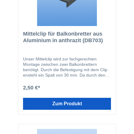
Mittelclip für Balkonbretter aus
Aluminium in anthrazit (DB703)
Unser Mittelclip wird zur fachgerechten
Montage zwischen zwei Balkonbrettern
benötigt. Durch die Befestigung mit dem Clip
ensteht ein Spalt von 30 mm. Da durch den
Spalt ein Leitereffekt ensteht, empfehlen wir
die Verwendung unseren Zu- Profile. Die
2,50 €*
Breite des Clips beträgt 30 mm.
Zum Produkt