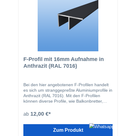
F-Profil mit 16mm Aufnahme in
Anthrazit (RAL 7016)
Bei den hier angebotenen F-Profilen handelt
es sich um stranggepreßte Aluminiumprofile in
Anthrazit (RAL 7016). Mit den F-Profilen
können diverse Profile, wie Balkonbretter,
Fassadenprofile oder Rhombusprofile
problemlos an der Hauswand angeschlagen
12,00 €*
ab
werden. Selbstverständlich können auch alle
anderen Artikel mit einer Stärke von 16mm mit
diesen Profilen verlegt werden.
Zum Produkt