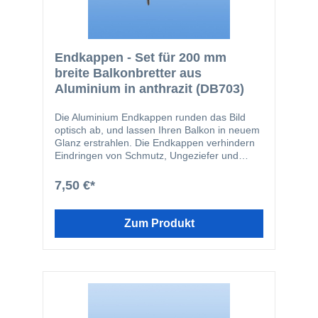
Endkappen - Set für 200 mm
breite Balkonbretter aus
Aluminium in anthrazit (DB703)
Die Aluminium Endkappen runden das Bild
optisch ab, und lassen Ihren Balkon in neuem
Glanz erstrahlen. Die Endkappen verhindern
Eindringen von Schmutz, Ungeziefer und
Feuchtigkeit in die Balkonbretter. Die
Endkappen werden in den Schraubkanal der
7,50 €*
Balkonbretter geschraubt. Durch diese Art der
Befestigung wird verhindert, dass die
Endkappen vom Balkonbrett abrutschen
Zum Produkt
können. Die Endkappen-Profile passen
farblich perfekt zu den Balkonbrettern und
bilden somit einen ästhetischen Abschluss.
Das Set enthält folgende Einzelteile: 2 Stk.
200 mm Endkappen 4 Stk. V2A-Schrauben
4,2 x 16