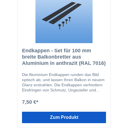
Endkappen - Set für 100 mm
breite Balkonbretter aus
Aluminium in anthrazit (RAL 7016)
Die Aluminium Endkappen runden das Bild
optisch ab, und lassen Ihren Balkon in neuem
Glanz erstrahlen. Die Endkappen verhindern
Eindringen von Schmutz, Ungeziefer und
Feuchtigkeit in die Balkonbretter. Die
Endkappen werden in den Schraubkanal der
7,50 €*
Balkonbretter geschraubt. Durch diese Art der
Befestigung wird verhindert, dass die
Endkappen vom Balkonbrett abrutschen
Zum Produkt
können. Die Endkappen-Profile passen
farblich perfekt zu den Balkonbrettern und