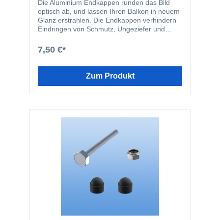
Die Aluminium Endkappen runden das Bild
optisch ab, und lassen Ihren Balkon in neuem
Glanz erstrahlen. Die Endkappen verhindern
Eindringen von Schmutz, Ungeziefer und
Feuchtigkeit in die Balkonbretter. Die
Endkappen werden in den Schraubkanal der
7,50 €*
Balkonbretter geschraubt. Durch diese Art der
Befestigung wird verhindert, dass die
Endkappen vom Balkonbrett abrutschen
Zum Produkt
können. Die Endkappen-Profile passen
farblich perfekt zu den Balkonbrettern und
bilden somit einen ästhetischen Abschluss.
Das Set enthält folgende Einzelteile: 2 Stk.
200 mm Endkappen 4 Stk. V2A-Schrauben
4,2 x 16