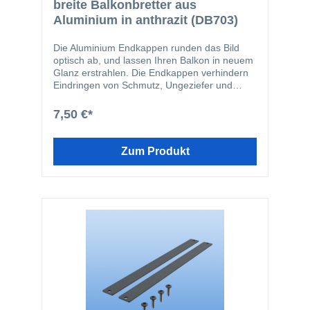
breite Balkonbretter aus
Aluminium in anthrazit (DB703)
Die Aluminium Endkappen runden das Bild
optisch ab, und lassen Ihren Balkon in neuem
Glanz erstrahlen. Die Endkappen verhindern
Eindringen von Schmutz, Ungeziefer und
Feuchtigkeit in die Balkonbretter. Die
Endkappen werden in den Schraubkanal der
7,50 €*
Balkonbretter geschraubt. Durch diese Art der
Befestigung wird verhindert, dass die
Endkappen vom Balkonbrett abrutschen
Zum Produkt
können. Die Endkappen-Profile passen
farblich perfekt zu den Balkonbrettern und
bilden somit einen ästhetischen Abschluss.
Das Set enthält folgende Einzelteile: 2 Stk.
150 mm Endkappen 4 Stk. V2A-Schrauben
4,2 x 16