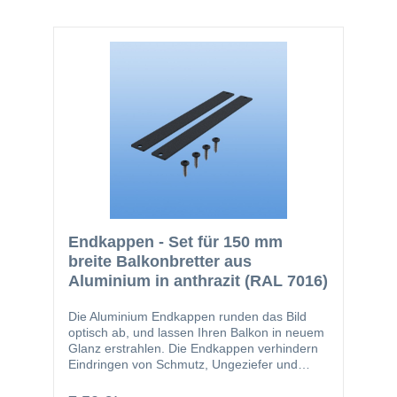
bilden somit einen ästhetischen Abschluss.
Das Set enthält folgende Einzelteile: 2 Stk.
100 mm Endkappen 4 Stk. V2A-Schrauben
4,2 x 16
Endkappen - Set für 150 mm
breite Balkonbretter aus
Aluminium in anthrazit (RAL 7016)
Die Aluminium Endkappen runden das Bild
optisch ab, und lassen Ihren Balkon in neuem
Glanz erstrahlen. Die Endkappen verhindern
Eindringen von Schmutz, Ungeziefer und
Feuchtigkeit in die Balkonbretter. Die
Endkappen werden in den Schraubkanal der