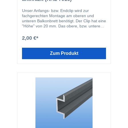
Unser Anfangs- bzw. Endclip wird zur
fachgerechten Montage am oberen und
unteren Balkonbrett benötigt. Der Clip hat eine
"Höhe" von 20 mm. Das obere, bzw. untere
Balkonbrett muss daher mindestens 20 mm
von der Oberkante bzw. Unterkante der
2,00 €*
Konstruktion angebracht werden, da der Clip
20 mm Platz zur Montage benötigt. Die Breite
des Clips beträgt 30 mm.
Zum Produkt