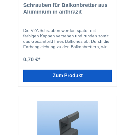
Schrauben für Balkonbretter aus
Aluminium in anthrazit
Die V2A Schrauben werden später mit
farbigen Kappen versehen und runden somit
das Gesamtbild Ihres Balkones ab. Durch die
Farbangleichung zu den Balkonbrettern, wird
ein homogenes Gesamtbild erreicht. Hinweis:
Die Schraubenlänge errechnet sich aus der
0,70 €*
Stärke Ihrer Konstruktion +16 mm für das
Balkonbrett, bzw. +3 mm für den Clip. Die
Balkonschraube besteht aus folgenden
Zum Produkt
Komponenten: 1 Stk. M6 VA-Schraube in
gewählter Länge 1 Stk. M6 Mutter -
selbstsichernd 2 Stk. Kunststoffkappen in
entsprechender Farbe