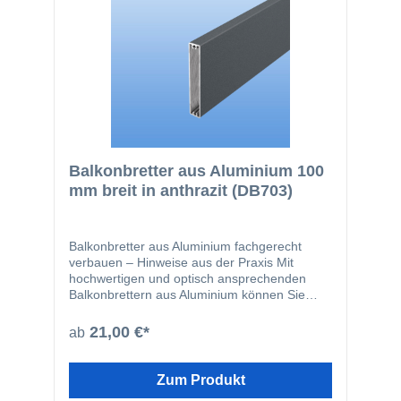
Balkonbretter aus Aluminium 100
mm breit in anthrazit (DB703)
Balkonbretter aus Aluminium fachgerecht
verbauen – Hinweise aus der Praxis Mit
hochwertigen und optisch ansprechenden
Balkonbrettern aus Aluminium können Sie
Ihren Balkon schnell neuen glanz verleihen.
Vor allem Balkonbretter aus Aluminium sind
21,00 €*
ab
robust, wartungsfrei, witterungsbeständig,
langlebig und somit eine gute Wahl. Durch
eine qualitativ hochwertige
Zum Produkt
Pulverbeschichtung lassen sich die