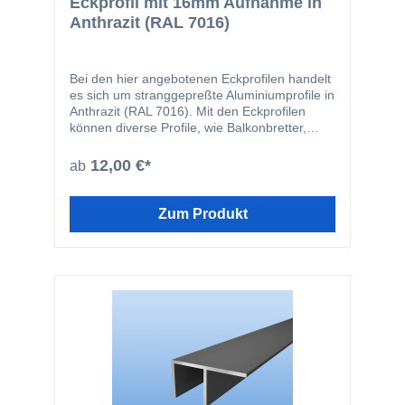
Eckprofil mit 16mm Aufnahme in
Anthrazit (RAL 7016)
Bei den hier angebotenen Eckprofilen handelt
es sich um stranggepreßte Aluminiumprofile in
Anthrazit (RAL 7016). Mit den Eckprofilen
können diverse Profile, wie Balkonbretter,
Fassadenprofile oder Rhombusprofile
problemlos im 90 Grad Winkel miteinander
12,00 €*
ab
verbunden werden. Selbstverständlich können
auch alle anderen Artikel mit einer Stärke von
16mm mit diesen Profilen verlegt werden.
Zum Produkt