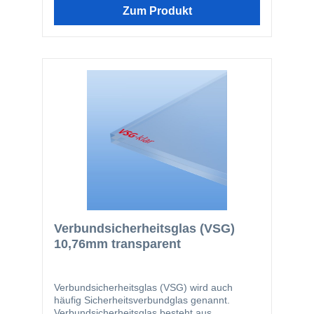
bleiben. Unsere Verbundsicherheitsgläser
Zum Produkt
werden aus Floatglas hergestellt. Wir liefern
die VSG-Glasscheiben immer mit entgrateten
Kanten, um Verletzungen bei der Montage zu
verhindern.
Verbundsicherheitsglas (VSG)
10,76mm transparent
Verbundsicherheitsglas (VSG) wird auch
häufig Sicherheitsverbundglas genannt.
Verbundsicherheitsglas besteht aus