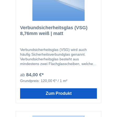
Verbundsicherheitsglas (VSG)
8,76mm weiß | matt
Verbundsicherheitsglas (VSG) wird auch
häufig Sicherheitsverbundglas genannt.
Verbundsicherheitsglas besteht aus
mindestens zwei Flachglasscheiben, welche
durch zwei 0,38mm starke, reißfeste und
zähelastische Folien miteinander verbunden
84,00 €*
ab
werden. Durch die Folie werden Verletzungen
Grundpreis:
120,00 €* / 1 m²
bei Bruch der Scheiben deutlich verringert, da
die einzelnen Glassplitter an der Folie haften
bleiben. Unsere Verbundsicherheitsgläser
Zum Produkt
werden aus Floatglas hergestellt. Wir liefern
die VSG-Glasscheiben immer mit entgrateten
Kanten, um Verletzungen bei der Montage zu
verhindern.