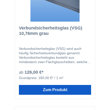
Verbundsicherheitsglas (VSG)
10,76mm grau
Verbundsicherheitsglas (VSG) wird auch
häufig Sicherheitsverbundglas genannt.
Verbundsicherheitsglas besteht aus
mindestens zwei Flachglasscheiben, welche
durch zwei 0,38mm starke, reißfeste und
zähelastische Folien miteinander verbunden
126,00 €*
ab
werden. Durch die Folie werden Verletzungen
Grundpreis:
180,00 €* / 1 m²
bei Bruch der Scheiben deutlich verringert, da
die einzelnen Glassplitter an der Folie haften
bleiben. Unsere Verbundsicherheitsgläser
Zum Produkt
werden aus Floatglas hergestellt. Wir liefern
die VSG-Glasscheiben immer mit entgrateten
Kanten, um Verletzungen bei der Montage zu
verhindern.