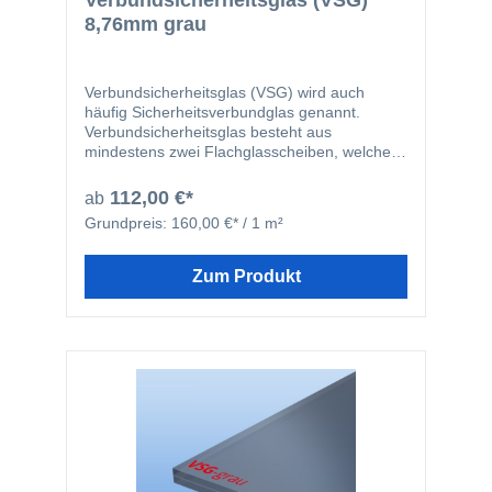
Verbundsicherheitsglas (VSG)
8,76mm grau
Verbundsicherheitsglas (VSG) wird auch
häufig Sicherheitsverbundglas genannt.
Verbundsicherheitsglas besteht aus
mindestens zwei Flachglasscheiben, welche
durch zwei 0,38mm starke, reißfeste und
zähelastische Folien miteinander verbunden
112,00 €*
ab
werden. Durch die Folie werden Verletzungen
Grundpreis:
160,00 €* / 1 m²
bei Bruch der Scheiben deutlich verringert, da
die einzelnen Glassplitter an der Folie haften
bleiben. Unsere Verbundsicherheitsgläser
Zum Produkt
werden aus Floatglas hergestellt. Wir liefern
die VSG-Glasscheiben immer mit entgrateten
Kanten, um Verletzungen bei der Montage zu
verhindern.