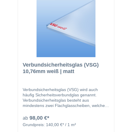
Verbundsicherheitsglas (VSG)
10,76mm weiß | matt
Verbundsicherheitsglas (VSG) wird auch
häufig Sicherheitsverbundglas genannt.
Verbundsicherheitsglas besteht aus
mindestens zwei Flachglasscheiben, welche
durch zwei 0,38mm starke, reißfeste und
zähelastische Folien miteinander verbunden
98,00 €*
ab
werden. Durch die Folie werden Verletzungen
Grundpreis:
140,00 €* / 1 m²
bei Bruch der Scheiben deutlich verringert, da