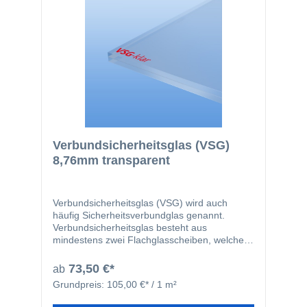
Verbundsicherheitsglas (VSG)
8,76mm transparent
Verbundsicherheitsglas (VSG) wird auch
häufig Sicherheitsverbundglas genannt.
Verbundsicherheitsglas besteht aus
mindestens zwei Flachglasscheiben, welche
durch zwei 0,38mm starke, reißfeste und
zähelastische Folien miteinander verbunden
73,50 €*
ab
werden. Durch die Folie werden Verletzungen
Grundpreis:
105,00 €* / 1 m²
bei Bruch der Scheiben deutlich verringert, da
die einzelnen Glassplitter an der Folie haften