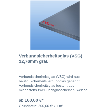
Verbundsicherheitsglas (VSG)
12,76mm grau
Verbundsicherheitsglas (VSG) wird auch
häufig Sicherheitsverbundglas genannt.
Verbundsicherheitsglas besteht aus
mindestens zwei Flachglasscheiben, welche
durch zwei 0,38mm starke, reißfeste und
zähelastische Folien miteinander verbunden
160,00 €*
ab
werden. Durch die Folie werden Verletzungen
Grundpreis:
200,00 €* / 1 m²
bei Bruch der Scheiben deutlich verringert, da