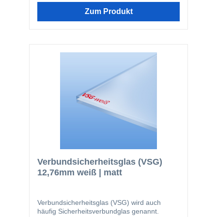
die einzelnen Glassplitter an der Folie haften
bleiben. Unsere Verbundsicherheitsgläser
Zum Produkt
werden aus Floatglas hergestellt. Wir liefern
die VSG-Glasscheiben immer mit entgrateten
Kanten, um Verletzungen bei der Montage zu
verhindern.
Verbundsicherheitsglas (VSG)
12,76mm weiß | matt
Verbundsicherheitsglas (VSG) wird auch
häufig Sicherheitsverbundglas genannt.