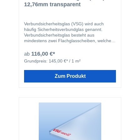
12,76mm transparent
Verbundsicherheitsglas (VSG) wird auch
häufig Sicherheitsverbundglas genannt.
Verbundsicherheitsglas besteht aus
mindestens zwei Flachglasscheiben, welche
durch zwei 0,38mm starke, reißfeste und
zähelastische Folien miteinander verbunden
116,00 €*
ab
werden. Durch die Folie werden Verletzungen
Grundpreis:
145,00 €* / 1 m²
bei Bruch der Scheiben deutlich verringert, da
die einzelnen Glassplitter an der Folie haften
bleiben. Unsere Verbundsicherheitsgläser
Zum Produkt
werden aus Floatglas hergestellt. Wir liefern
die VSG-Glasscheiben immer mit entgrateten
Kanten, um Verletzungen bei der Montage zu
verhindern.