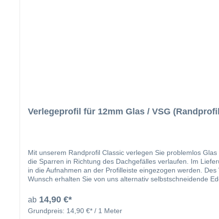
Verlegeprofil für 12mm Glas / VSG (Randprofil
Mit unserem Randprofil Classic verlegen Sie problemlos Glas 
die Sparren in Richtung des Dachgefälles verlaufen. Im Liefe
in die Aufnahmen an der Profilleiste eingezogen werden. Des 
Wunsch erhalten Sie von uns alternativ selbstschneidende Ede
angeben). Damit die Randprofile vor Ort problemlos mit eine
verlaufende Bohrnut, welche ein „Wandern“ des Bohrers beim 
14,90 €*
ab
Verlegesystem für Ihre Dacheindeckung mit Stegplatten. Dur
Grundpreis:
14,90 €* / 1 Meter
der Nr. 12 gekennzeichnet. In dem nachfolg