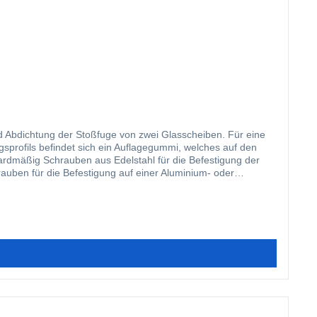
nd Abdichtung der Stoßfuge von zwei Glasscheiben. Für eine
sprofils befindet sich ein Auflagegummi, welches auf den
ardmäßig Schrauben aus Edelstahl für die Befestigung der
rauben für die Befestigung auf einer Aluminium- oder
ohrt werden können, haben unsere Profile eine mittig
n hier ein langlebiges, hervorragend abdichtendes
fgewertet werden. Der Verbinder ist in der Zeichnung mit