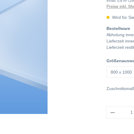
Inhalt:
0,8 m²
(16
Preise inkl. M
Wird für Sie
Bestellware
Abholung inne
Lieferzeit in
Lieferzeit res
Größenauswa
Zuschnittsma
Anzahl