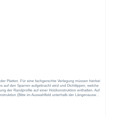
g der Platten. Für eine fachgerechte Verlegung müssen hierbei
es auf den Sparren aufgebracht wird und Dichtlippen, welche
ng der Randprofile auf einer Holzkonstruktion enthalten. Auf
nstruktion (Bitte im Auswahlfeld unterhalb der Längenauswahl
nen, haben unsere Profile auf der Innenseite eine mittig
ir Ihnen hier ein langlebiges, hervorragend abdichtendes
fgewertet werden. Das Randprofil ist in der Zeichnung mit