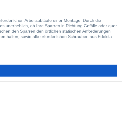
orderlichen Arbeitsabläufe einer Montage. Durch die
es unerheblich, ob Ihre Sparren in Richtung Gefälle oder quer
wischen den Sparren den örtlichen statischen Anforderungen
enthalten, sowie alle erforderlichen Schrauben aus Edelstahl.
nterprofils auf Ihrer Unterkonstruktion erhalten Sie
tbohrende Edelstahlschrauben für die Befestigung auf einer
ind sowohl die Ober- als auch die Unterteile mit einer
n langlebiges, hervorragend abdichtendes Verlegesystem,
sch noch einmal aufgewertet werden. Tipp: Zur Montage der
ontage nichts mehr im Wege steht. In dem nachfolgenden Video