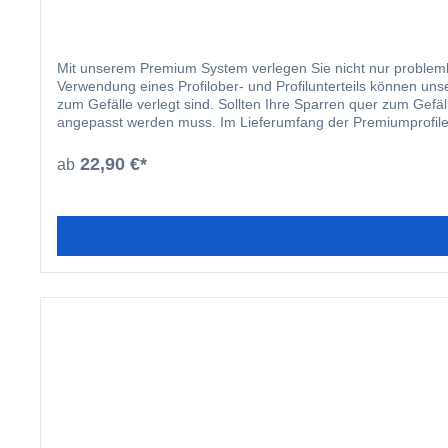
Mit unserem Premium System verlegen Sie nicht nur probleml
Verwendung eines Profilober- und Profilunterteils können uns
zum Gefälle verlegt sind. Sollten Ihre Sparren quer zum Gefä
angepasst werden muss. Im Lieferumfang der Premiumprofile si
Für die Verbindung von Ober- und Unterprofil wird eine selbst
standardmäßig eine Edelstahlschraube zur Befestigung auf ein
22,90 €*
ab
Aluminium- oder Stahlkonstruktion. Damit alle Profile proble
Bohrnut versehen, welche ein „Wandern“ des Bohrers verhinde
welches Ihnen die Verlegung Ihrer Dacheindeckung erheblich
Verlegeprofile wird ein 3/8 Zoll Bit benötigt. Diesen können
zeigen wir Ihnen die Fachgerechte Verlegung unserer Profile.