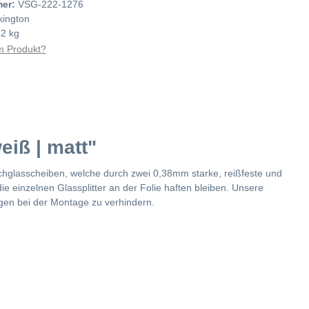
mer:
VSG-222-1276
lkington
12 kg
 Produkt?
iß | matt"
chglasscheiben, welche durch zwei 0,38mm starke, reißfeste und
e einzelnen Glassplitter an der Folie haften bleiben. Unsere
ngen bei der Montage zu verhindern.