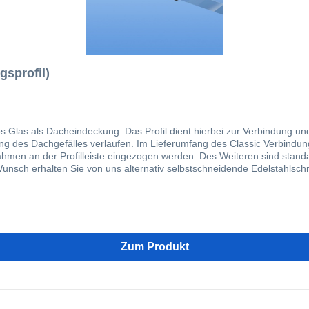
gsprofil)
os Glas als Dacheindeckung. Das Profil dient hierbei zur Verbindung u
ng des Dachgefälles verlaufen. Im Lieferumfang des Classic Verbindung
nahmen an der Profilleiste eingezogen werden. Des Weiteren sind stand
 Wunsch erhalten Sie von uns alternativ selbstschneidende Edelstahlsch
blemlos mit einem 8 mm Bohrer und einem Abstand von ca. 30 cm vorgeb
Ansetzen verhindert. Ergänzt durch unsere Randprofile bieten wir Ihne
ch unseren Klemmdeckel kann das Verlegesystem optisch noch einmal au
en Video zeigen wir Ihnen die Fachgerechte Verlegung unserer Profile.
Zum Produkt