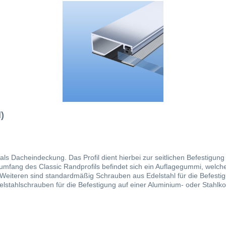
)
als Dacheindeckung. Das Profil dient hierbei zur seitlichen Befestigun
rumfang des Classic Randprofils befindet sich ein Auflagegummi, welch
Weiteren sind standardmäßig Schrauben aus Edelstahl für die Befestigu
lstahlschrauben für die Befestigung auf einer Aluminium- oder Stahlko
m 8 mm Bohrer und einem Abstand von ca. 30 cm vorgebohrt werden kön
Ansetzen verhindert. Ergänzt durch unsere Verbindungsprofile bieten w
ch unseren Klemmdeckel kann das Verlegesystem optisch noch einmal au
enden Video zeigen wir Ihnen die Fachgerechte Verlegung unserer Profile.