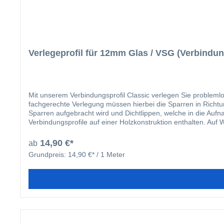
Verlegeprofil für 12mm Glas / VSG (Verbindun
Mit unserem Verbindungsprofil Classic verlegen Sie probleml
fachgerechte Verlegung müssen hierbei die Sparren in Richtu
Sparren aufgebracht wird und Dichtlippen, welche in die Auf
Verbindungsprofile auf einer Holzkonstruktion enthalten. Auf
Stahlkonstruktion. Damit die Verbindungsprofile vor Ort pro
verlaufende Bohrnut, welche ein „Wandern“ des Bohrers beim 
14,90 €*
ab
Verlegesystem für Ihre Dacheindeckung mit Stegplatten. Dur
Grundpreis:
14,90 €* / 1 Meter
der Nr. 6 gekennzeichnet. In dem nachfolgend