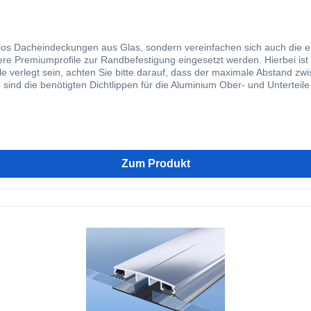
os Dacheindeckungen aus Glas, sondern vereinfachen sich auch die erf
ere Premiumprofile zur Randbefestigung eingesetzt werden. Hierbei ist 
lle verlegt sein, achten Sie bitte darauf, dass der maximale Abstand z
nd die benötigten Dichtlippen für die Aluminium Ober- und Unterteile 
schneidende Schraube aus Edelstahl mitgeliefert. Zur Befestigung des U
er Holzkonstruktion. Auf Wunsch erhalten Sie von uns alternativ selbs
mlos und der Verlegeanleitung entsprechend vorgebohrt werden können, s
rt. Ergänzt durch unseren Premiumverbinder bieten wir Ihnen hier ei
 erleichtert. Durch unseren Klemmdeckel kann das Verlegesystem opti
 Sie hier am besten gleich mitbestellen, so dass einer reibungslosen M
Zum Produkt