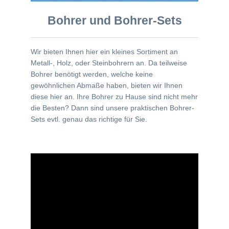
Bohrer und Bohrer-Sets
Wir bieten Ihnen hier ein kleines Sortiment an
Metall-, Holz, oder Steinbohrern an. Da teilweise
Bohrer benötigt werden, welche keine
gewöhnlichen Abmaße haben, bieten wir Ihnen
diese hier an. Ihre Bohrer zu Hause sind nicht mehr
die Besten? Dann sind unsere praktischen Bohrer-
Sets evtl. genau das richtige für Sie.