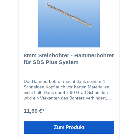
8mm Steinbohrer - Hammerbohrer
für SDS Plus System
Der Hammerbohrer macht dank seinem 4-
Schneiden Kopf auch vor harten Materialien
nicht halt. Dank der 4 x 90 Grad Schneiden
wird ein Verkanten des Bohrers verhindert,
wenn er z.B. Armierungen trifft. Durch die 4-
Schneiden und die 4-spiralige Bohrer
11,60 €*
Geometrie wird der Bohrer optimal im
Bohrloch geführt. Der Bohrer eignet sich für
fast alle gängigen Schlagbohrmaschinen mit
Zum Produkt
einer SDS Plus Aufnahme.