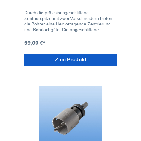
Durch die präzisionsgeschliffene
Zentrierspitze mit zwei Vorschneidern bieten
die Bohrer eine Hervorragende Zentrierung
und Bohrlochgüte. Die angeschliffene
Doppelfase ermöglicht ein verlauffreies
bohren sowohl in Harthölzer wie Bangkirai
69,00 €*
oder auch Weichhölzer wie Ficht und Tanne.
Zum Produkt