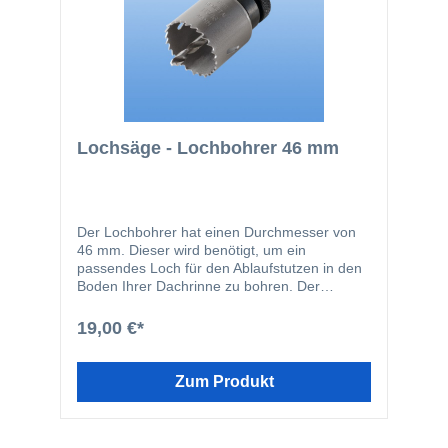
Lochsäge - Lochbohrer 46 mm
Der Lochbohrer hat einen Durchmesser von
46 mm. Dieser wird benötigt, um ein
passendes Loch für den Ablaufstutzen in den
Boden Ihrer Dachrinne zu bohren. Der
Lochbohrer eignet sich zum bohren in Holz
und Aluminium.
19,00 €*
Zum Produkt