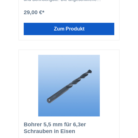
Doppelfase ermöglicht ein verlauffreies
bohren sowohl in Harthölzer wie Bangkirai
29,00 €*
oder auch Weichhölzer wie Ficht und Tanne.
Zum Produkt
Bohrer 5,5 mm für 6,3er
Schrauben in Eisen