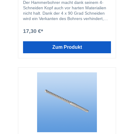
Der Hammerbohrer macht dank seinem 4-
Schneiden Kopf auch vor harten Materialien
nicht halt. Dank der 4 x 90 Grad Schneiden
wird ein Verkanten des Bohrers verhindert,
wenn er z.B. Armierungen trifft. Durch die 4-
Schneiden und die 4-spiralige Bohrer
17,30 €*
Geometrie wird der Bohrer optimal im
Bohrloch geführt. Der Bohrer eignet sich für
fast alle gängigen Schlagbohrmaschinen mit
Zum Produkt
einer SDS Plus Aufnahme.