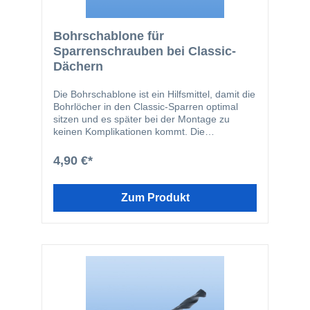
Bohrschablone für
Sparrenschrauben bei Classic-
Dächern
Die Bohrschablone ist ein Hilfsmittel, damit die
Bohrlöcher in den Classic-Sparren optimal
sitzen und es später bei der Montage zu
keinen Komplikationen kommt. Die
Bohrschablone wird nur benötigt, wenn der
Sparren auf einem Classic-Hauptträger
4,90 €*
befestigt wird. Mit Hilfe der Bohrschablone
wird gewehrleistet, dass die Classic-
Sparrenschrauben an der richtigen Stelle
Zum Produkt
sitzen.