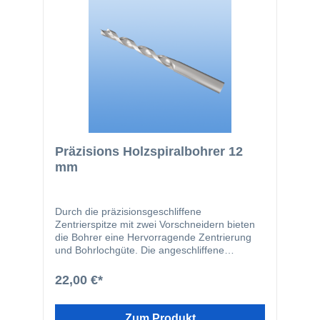
Präzisions Holzspiralbohrer 12
mm
Durch die präzisionsgeschliffene
Zentrierspitze mit zwei Vorschneidern bieten
die Bohrer eine Hervorragende Zentrierung
und Bohrlochgüte. Die angeschliffene
Doppelfase ermöglicht ein verlauffreies
bohren sowohl in Harthölzer wie Bangkirai
22,00 €*
oder auch Weichhölzer wie Ficht und Tanne.
Zum Produkt