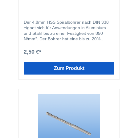
Der 4,8mm HSS Spiralbohrer nach DIN 338
eignet sich für Anwendungen in Aluminium
und Stahl bis zu einer Festigkeit von 850
N/mm². Der Bohrer hat eine bis zu 20%
niedrigere Vorschubkraft gegenüber
konventionellen Bohrern sowie schnellerer
2,50 €*
Arbeitsfortschritt und kräfteschonenderes
Arbeiten. Als besonderes Merkmal des
Spiralbohrers gilt die vaporisierte Oberfläche.
Zum Produkt