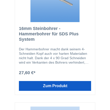
16mm Steinbohrer -
Hammerbohrer für SDS Plus
System
Der Hammerbohrer macht dank seinem 4-
Schneiden Kopf auch vor harten Materialien
nicht halt. Dank der 4 x 90 Grad Schneiden
wird ein Verkanten des Bohrers verhindert,
wenn er z.B. Armierungen trifft. Durch die 4-
Schneiden und die 4-spiralige Bohrer
27,60 €*
Geometrie wird der Bohrer optimal im
Bohrloch geführt. Der Bohrer eignet sich für
fast alle gängigen Schlagbohrmaschinen mit
Zum Produkt
einer SDS Plus Aufnahme.