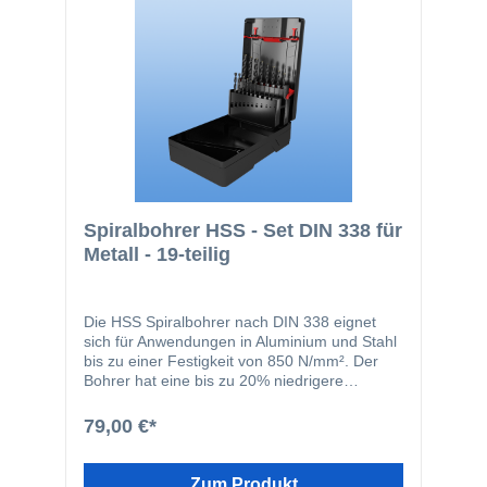
Spiralbohrer HSS - Set DIN 338 für
Metall - 19-teilig
Die HSS Spiralbohrer nach DIN 338 eignet
sich für Anwendungen in Aluminium und Stahl
bis zu einer Festigkeit von 850 N/mm². Der
Bohrer hat eine bis zu 20% niedrigere
Vorschubkraft gegenüber konventionellen
Bohrern sowie schnellerer Arbeitsfortschritt
79,00 €*
und kräfteschonenderes Arbeiten. Als
besonderes Merkmal des Spiralbohrers gilt
die vaporisierte Oberfläche.
Zum Produkt