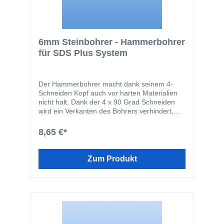
6mm Steinbohrer - Hammerbohrer
für SDS Plus System
Der Hammerbohrer macht dank seinem 4-
Schneiden Kopf auch vor harten Materialien
nicht halt. Dank der 4 x 90 Grad Schneiden
wird ein Verkanten des Bohrers verhindert,
wenn er z.B. Armierungen trifft. Durch die 4-
Schneiden und die 4-spiralige Bohrer
8,65 €*
Geometrie wird der Bohrer optimal im
Bohrloch geführt. Der Bohrer eignet sich für
fast alle gängigen Schlagbohrmaschinen mit
Zum Produkt
einer SDS Plus Aufnahme.