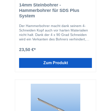
14mm Steinbohrer -
Hammerbohrer für SDS Plus
System
Der Hammerbohrer macht dank seinem 4-
Schneiden Kopf auch vor harten Materialien
nicht halt. Dank der 4 x 90 Grad Schneiden
wird ein Verkanten des Bohrers verhindert,
wenn er z.B. Armierungen trifft. Durch die 4-
Schneiden und die 4-spiralige Bohrer
23,50 €*
Geometrie wird der Bohrer optimal im
Bohrloch geführt. Der Bohrer eignet sich für
fast alle gängigen Schlagbohrmaschinen mit
Zum Produkt
einer SDS Plus Aufnahme.