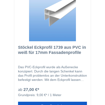
Stöckel Eckprofil 1739 aus PVC in
weiß für 17mm Fassadenprofile
Das PVC-Eckprofil wurde als Außenecke
konzipiert. Durch die langen Schenkel kann
das Profil problemlos an der Unterkonstruktion
befestigt werden. Mit dem Eckprofil lassen
sich die Stöckel Fassadenprofile problemlos
im 90 Grad Winkel verlegen.
27,00 €*
ab
Grundpreis:
9,00 €* / 1 Meter