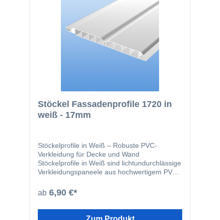
Stöckel Fassadenprofile 1720 in
weiß - 17mm
Stöckelprofile in Weiß – Robuste PVC-
Verkleidung für Decke und Wand
Stöckelprofile in Weiß sind lichtundurchlässige
Verkleidungspaneele aus hochwertigem PVC
und eignen sich ideal für den Einsatz an
Decken, Wänden, Dachüberständen sowie
6,90 €*
ab
Balkonunterseiten. Mit einer Materialstärke
von 17 mm bieten sie eine stabile, langlebige
und pflegeleichte Lösung für den Innen- und
Zum Produkt