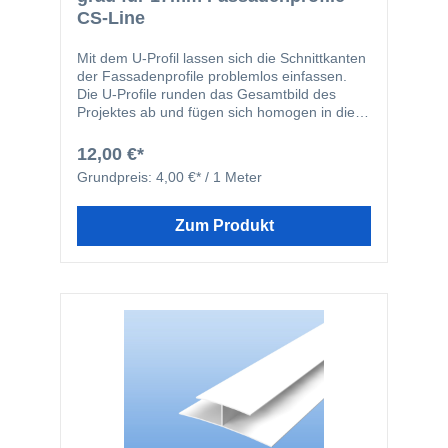
CS-Line
Mit dem U-Profil lassen sich die Schnittkanten
der Fassadenprofile problemlos einfassen.
Die U-Profile runden das Gesamtbild des
Projektes ab und fügen sich homogen in die
Gesamtansicht des Objektes ein. Durch den
längeren Schenkel des U-Profils kann dieses,
12,00 €*
je nach Einbausituation, im Vorfeld an der
Grundpreis:
4,00 €* / 1 Meter
Unterkonstruktion befestigt werden.
Zum Produkt