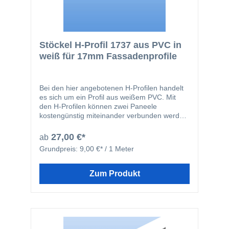
Stöckel H-Profil 1737 aus PVC in
weiß für 17mm Fassadenprofile
Bei den hier angebotenen H-Profilen handelt
es sich um ein Profil aus weißem PVC. Mit
den H-Profilen können zwei Paneele
kostengünstig miteinander verbunden werden.
Die Profile haben auf einer Seite längere
Schenkel, so dass die Profile durch die
27,00 €*
ab
längeren Schenkel problemlos angeschraubt
Grundpreis:
9,00 €* / 1 Meter
werden können.
Zum Produkt