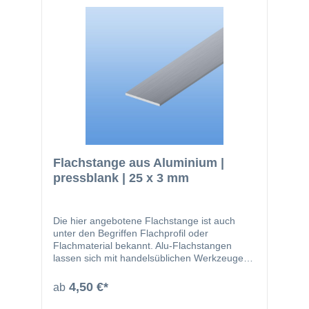
pulverbeschichtet werden. Nachfolgend noch
einmal ein paar Vorteile des Werkstoffes
Aluminium: einfach zu bearbeiten kann
bauseits beschichtet werden glatte Oberfläche
nicht magnetisch kann gut zerspant werden
(bohren, sägen) lässt sich gut dekorativ
anodisieren geringes Gewicht
Flachstange aus Aluminium |
pressblank | 25 x 3 mm
Die hier angebotene Flachstange ist auch
unter den Begriffen Flachprofil oder
Flachmaterial bekannt. Alu-Flachstangen
lassen sich mit handelsüblichen Werkzeugen
leicht zuschneiden oder bohren. Das Material
wird beispielsweise in den folgenden
4,50 €*
ab
Bereichen eingesetzt: Fensterbau
Solarbranche Zaunbau Möbelbau