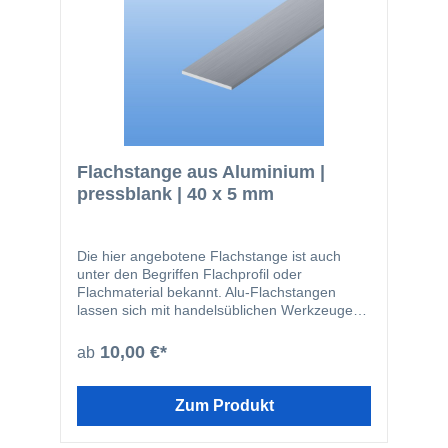
bauseits beschichtet werden glatte Oberfläche
nicht magnetisch kann gut zerspant werden
(bohren, sägen) lässt sich gut dekorativ
anodisieren geringes Gewicht
Flachstange aus Aluminium |
pressblank | 40 x 5 mm
Die hier angebotene Flachstange ist auch
unter den Begriffen Flachprofil oder
Flachmaterial bekannt. Alu-Flachstangen
lassen sich mit handelsüblichen Werkzeugen
leicht zuschneiden oder bohren. Das Material
wird beispielsweise in den folgenden
10,00 €*
ab
Bereichen eingesetzt: Fensterbau
Solarbranche Zaunbau Möbelbau
Geländerbau Fassadenbau Im Bereich von
Zum Produkt
stranggepressten Profilen ist die hier
angebotene Güte EN AW-6060 die am