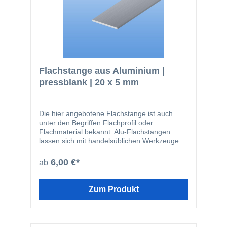
(bohren, sägen) lässt sich gut dekorativ
anodisieren geringes Gewicht
Flachstange aus Aluminium |
pressblank | 20 x 5 mm
Die hier angebotene Flachstange ist auch
unter den Begriffen Flachprofil oder
Flachmaterial bekannt. Alu-Flachstangen
lassen sich mit handelsüblichen Werkzeugen
leicht zuschneiden oder bohren. Das Material
wird beispielsweise in den folgenden
6,00 €*
ab
Bereichen eingesetzt: Fensterbau
Solarbranche Zaunbau Möbelbau
Geländerbau Fassadenbau Im Bereich von
Zum Produkt
stranggepressten Profilen ist die hier
angebotene Güte EN AW-6060 die am
häufigsten verwendete. Der Werkstoff kann
bauseits sowohl eloxiert, so wie auch