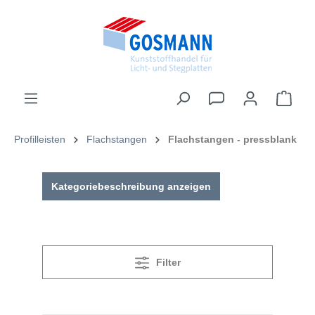
inhalt springen
Profilleisten
Flachstangen
Flachstangen - pressblank
Kategoriebeschreibung anzeigen
Filter