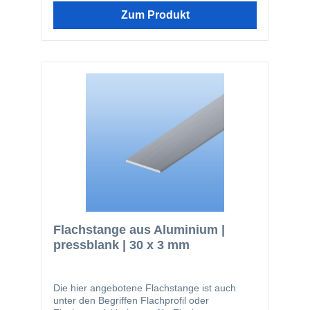
Geländerbau Fassadenbau Im Bereich von
Zum Produkt
stranggepressten Profilen ist die hier
angebotene Güte EN AW-6060 die am
häufigsten verwendete. Der Werkstoff kann
bauseits sowohl eloxiert, so wie auch
pulverbeschichtet werden. Nachfolgend noch
einmal ein paar Vorteile des Werkstoffes
Aluminium: einfach zu bearbeiten kann
bauseits beschichtet werden glatte Oberfläche
nicht magnetisch kann gut zerspant werden
(bohren, sägen) lässt sich gut dekorativ
anodisieren geringes Gewicht
Flachstange aus Aluminium |
pressblank | 30 x 3 mm
Die hier angebotene Flachstange ist auch
unter den Begriffen Flachprofil oder