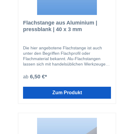
Flachstange aus Aluminium |
pressblank | 40 x 3 mm
Die hier angebotene Flachstange ist auch
unter den Begriffen Flachprofil oder
Flachmaterial bekannt. Alu-Flachstangen
lassen sich mit handelsüblichen Werkzeugen
leicht zuschneiden oder bohren. Das Material
wird beispielsweise in den folgenden
6,50 €*
ab
Bereichen eingesetzt: Fensterbau
Solarbranche Zaunbau Möbelbau
Geländerbau Fassadenbau Im Bereich von
Zum Produkt
stranggepressten Profilen ist die hier
angebotene Güte EN AW-6060 die am
häufigsten verwendete. Der Werkstoff kann
bauseits sowohl eloxiert, so wie auch
pulverbeschichtet werden. Nachfolgend noch
einmal ein paar Vorteile des Werkstoffes
Aluminium: einfach zu bearbeiten kann