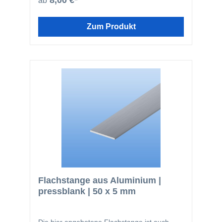
8,00 €*
ab
Bereichen eingesetzt: Fensterbau
Solarbranche Zaunbau Möbelbau
Geländerbau Fassadenbau Im Bereich von
Zum Produkt
stranggepressten Profilen ist die hier
angebotene Güte EN AW-6060 die am
häufigsten verwendete. Der Werkstoff kann
bauseits sowohl eloxiert, so wie auch
pulverbeschichtet werden. Nachfolgend noch
einmal ein paar Vorteile des Werkstoffes
Aluminium: einfach zu bearbeiten kann
bauseits beschichtet werden glatte Oberfläche
nicht magnetisch kann gut zerspant werden
(bohren, sägen) lässt sich gut dekorativ
anodisieren geringes Gewicht
Flachstange aus Aluminium |
pressblank | 50 x 5 mm