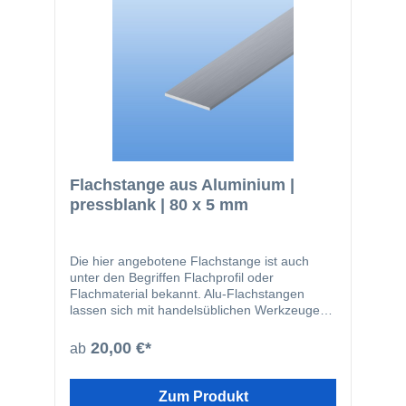
Aluminium: einfach zu bearbeiten kann
bauseits beschichtet werden glatte Oberfläche
nicht magnetisch kann gut zerspant werden
(bohren, sägen) lässt sich gut dekorativ
anodisieren geringes Gewicht
Flachstange aus Aluminium |
pressblank | 80 x 5 mm
Die hier angebotene Flachstange ist auch
unter den Begriffen Flachprofil oder
Flachmaterial bekannt. Alu-Flachstangen
lassen sich mit handelsüblichen Werkzeugen
leicht zuschneiden oder bohren. Das Material
wird beispielsweise in den folgenden
20,00 €*
ab
Bereichen eingesetzt: Fensterbau
Solarbranche Zaunbau Möbelbau
Geländerbau Fassadenbau Im Bereich von
Zum Produkt