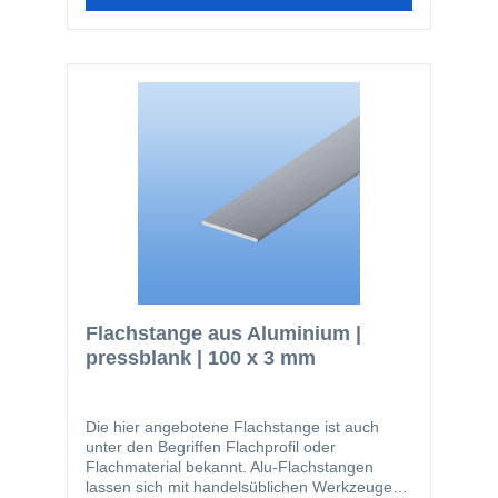
stranggepressten Profilen ist die hier
angebotene Güte EN AW-6060 die am
häufigsten verwendete. Der Werkstoff kann
bauseits sowohl eloxiert, so wie auch
pulverbeschichtet werden. Nachfolgend noch
einmal ein paar Vorteile des Werkstoffes
Aluminium: einfach zu bearbeiten kann
bauseits beschichtet werden glatte Oberfläche
nicht magnetisch kann gut zerspant werden
(bohren, sägen) lässt sich gut dekorativ
anodisieren geringes Gewicht
Flachstange aus Aluminium |
pressblank | 100 x 3 mm
Die hier angebotene Flachstange ist auch
unter den Begriffen Flachprofil oder
Flachmaterial bekannt. Alu-Flachstangen
lassen sich mit handelsüblichen Werkzeugen