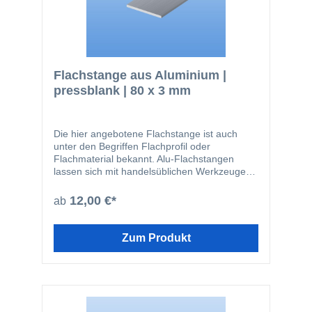
Flachstange aus Aluminium |
pressblank | 80 x 3 mm
Die hier angebotene Flachstange ist auch
unter den Begriffen Flachprofil oder
Flachmaterial bekannt. Alu-Flachstangen
lassen sich mit handelsüblichen Werkzeugen
leicht zuschneiden oder bohren. Das Material
wird beispielsweise in den folgenden
12,00 €*
ab
Bereichen eingesetzt: Fensterbau
Solarbranche Zaunbau Möbelbau
Geländerbau Fassadenbau Im Bereich von
Zum Produkt
stranggepressten Profilen ist die hier
angebotene Güte EN AW-6060 die am
häufigsten verwendete. Der Werkstoff kann
bauseits sowohl eloxiert, so wie auch
pulverbeschichtet werden. Nachfolgend noch
einmal ein paar Vorteile des Werkstoffes