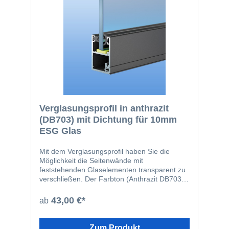
Rahmenprofil abgestimmt.
Verglasungsprofil in anthrazit
(DB703) mit Dichtung für 10mm
ESG Glas
Mit dem Verglasungsprofil haben Sie die
Möglichkeit die Seitenwände mit
feststehenden Glaselementen transparent zu
verschließen. Der Farbton (Anthrazit DB703)
ist passend zu unseren Terrassendächern aus
Aluminium gewählt, so dass sich die
43,00 €*
ab
Seitenwände optisch in das Gesamtbild Ihrer
Terrassenüberdachung integrieren lassen. Mit
dem Verglasungsprofil in Kombination mit
Zum Produkt