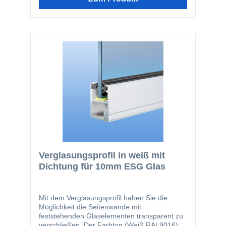
10mm ESG Scheiben bieten wir Ihnen eine
feststehende Alternative zu unseren
Glasschiebewänden. Selbstverständlich lässt
sich auch jedes andere farbige 10mm ESG
Glas mit den Profilen verarbeiten. Hierdurch
können auch problemlos Sichtschutzwände
oder optische Akzente im Innen- und
Außenbereich realisiert werden. Unsere
Verglasungsprofile werden immer komplett
incl. Dichtung und Verglasungsklötzen
geliefert.
Verglasungsprofil in weiß mit
Dichtung für 10mm ESG Glas
Mit dem Verglasungsprofil haben Sie die
Möglichkeit die Seitenwände mit
feststehenden Glaselementen transparent zu
verschließen. Der Farbton (Weiß RAL9016) ist