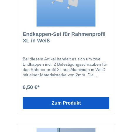
Endkappen-Set für Rahmenprofil
XL in Weiß
Bei diesem Artikel handelt es sich um zwei
Endkappen incl. 2 Befestigungsschrauben für
das Rahmenprofil XL aus Aluminium in Weiß
mit einer Materialstärke von 2mm. Die
Endkappen haben an den Schraubenlöchern
eine kleine Vertiefung, so dass der
6,50 €*
Schraubenkopf nach der Montage
flächenbündig mit der Endkappe ist und nicht
hervorsteht. Selbstverständlich ist die
Zum Produkt
Endkappe farblich auf den Handlauf
abgestimmt, so dass ein einheitliches
homogenes Bild entsteht. Da wir auch auf
Kleinigkeiten großen Wert legen, wurden
selbst die Schraubenköpfe farblich auf das