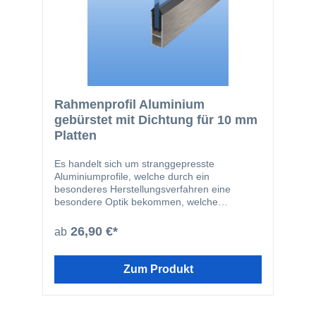
Rahmenprofil Aluminium
gebürstet mit Dichtung für 10 mm
Platten
Es handelt sich um stranggepresste
Aluminiumprofile, welche durch ein
besonderes Herstellungsverfahren eine
besondere Optik bekommen, welche
gebürstetem Edelstahl sehr nahe kommt. Das
Profil ist für Kunststoffplatten, Trespa oder
26,90 €*
ab
auch Glas mit einer Stärke von 8mm - 10mm
einsetzbar. Bei einem Rahmen mit 90° können
diese mit unserem Eckverbinder fixiert
Zum Produkt
werden.