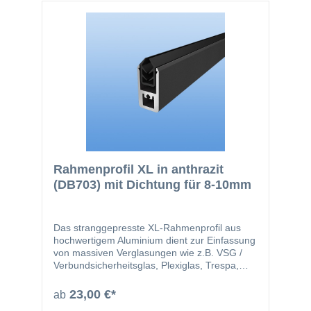
Rahmenprofil XL in anthrazit
(DB703) mit Dichtung für 8-10mm
Das stranggepresste XL-Rahmenprofil aus
hochwertigem Aluminium dient zur Einfassung
von massiven Verglasungen wie z.B. VSG /
Verbundsicherheitsglas, Plexiglas, Trespa,
Makrolon, Fundermax etc. Das XL-
Rahmenprofil hat mit 3mm eine deutlich
23,00 €*
ab
höhere Wandstärke als das "normale"