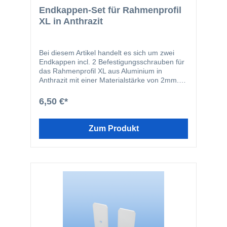
Endkappen-Set für Rahmenprofil
XL in Anthrazit
Bei diesem Artikel handelt es sich um zwei
Endkappen incl. 2 Befestigungsschrauben für
das Rahmenprofil XL aus Aluminium in
Anthrazit mit einer Materialstärke von 2mm.
Die Endkappen haben an den
Schraubenlöchern eine kleine Vertiefung, so
6,50 €*
dass der Schraubenkopf nach der Montage
flächenbündig mit der Endkappe ist und nicht
hervorsteht. Selbstverständlich ist die
Zum Produkt
Endkappe farblich auf den Handlauf
abgestimmt, so dass ein einheitliches
homogenes Bild entsteht. Da wir auch auf
Kleinigkeiten großen Wert legen, wurden
selbst die Schraubenköpfe farblich auf das
Rahmenprofil abgestimmt.