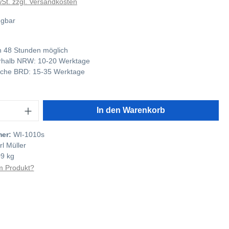
wSt. zzgl. Versandkosten
ügbar
 48 Stunden möglich
nerhalb NRW: 10-20 Werktage
tliche BRD: 15-35 Werktage
In den Warenkorb
mer:
WI-1010s
rl Müller
09 kg
 Produkt?