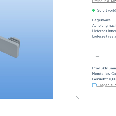
Preise inkl. M
Sofort verf
Lagerware
Abholung nach
Lieferzeit in
Lieferzeit res
Anzahl
Produktnum
Hersteller:
Ca
Gewicht:
0,0
Fragen zum