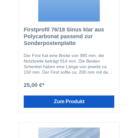
Firstprofil 76/18 Sinus klar aus
Polycarbonat passend zur
Sonderpostenplatte
Der First hat eine Breite von 980 mm, die
Nutzbreite beträgt 914 mm. Die Beiden
Schenkel haben eine Länge von jeweils ca.
150 mm. Der First sollte ca. 200 mm mit den
Lichtplatten überlappen. Der First ist immer
ohne Struktur.HINWEIS: Der Fist ist nicht
25,00 €*
kompatibel mit unseren anderen Lichtplatten,
sondern passt nur zu den Sonderposten-
Lichtplatten!Die Abbildung zeigt die
Zum Produkt
Ausführung in Trapez, bei diesem Artikel wird
jedoch die Ausführung Sinus geliefert.