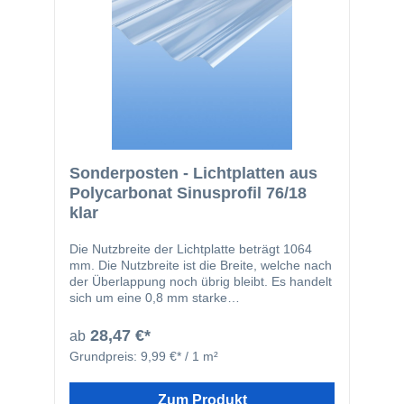
Sonderposten - Lichtplatten aus
Polycarbonat Sinusprofil 76/18
klar
Die Nutzbreite der Lichtplatte beträgt 1064
mm. Die Nutzbreite ist die Breite, welche nach
der Überlappung noch übrig bleibt. Es handelt
sich um eine 0,8 mm starke
Polycarbonatlichtplatte. Die Platte hat auf der
Außenseite eine UV Vergütung. Lichtplatten
28,47 €*
ab
aus Polycarbonat sind dank ihrer hohen
Grundpreis:
9,99 €* / 1 m²
Lichtdurchlässigkeit, Profilstruktur und
Haltbarkeit bei extremen Temperaturen und
langer Lebensdauer, zum führenden Material
Zum Produkt