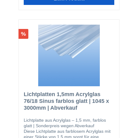
bei der Bedachung von Parkplätzen, Carports
und Terrassendächer geworden. Aufgrund der
Farbvielfalt und der großen Auswahl an
Profilen werden Lichtplatten aus Polycarbonat
auch für Unterstände in Industrie- und
öffentlichen Gebäuden verwendet. Als
%
Lichtelemente im Dach oder Lichtbänder in
den Seitenwänden erhellen sie auch im
Hallenbau. Lichtplatten aus Polycarbonat
können überall dort eingesetzt werden, wo
äußere Lichtquellen für
Innenraumbeleuchtung sorgen.
Lichtplatten 1,5mm Acrylglas
76/18 Sinus farblos glatt | 1045 x
3000mm | Abverkauf
Lichtplatte aus Acrylglas – 1,5 mm, farblos
glatt | Sonderpreis wegen Abverkauf
Diese Lichtplatte aus farblosem Acrylglas mit
einer Stärke von 1,5 mm sorgt für eine