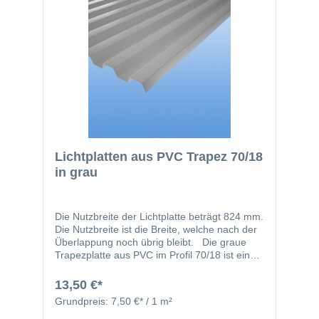
Befestigungsmaterialien erfolgen. Zudem
zeichnet sich die Platte durch ihr geringes
Gewicht aus, was die Handhabung erleichtert.
Eine wirtschaftliche Wahl für kosteneffiziente
Bauprojekte!
Lichtplatten aus PVC Trapez 70/18
in grau
Die Nutzbreite der Lichtplatte beträgt 824 mm.
Die Nutzbreite ist die Breite, welche nach der
Überlappung noch übrig bleibt. Die graue
Trapezplatte aus PVC im Profil 70/18 ist eine
kostengünstige und widerstandsfähige Lösung
für blickdichte Bedachungen. Mit einer Größe
13,50 €*
von 900 x 2000 mm und einer Nutzbreite von
Grundpreis:
7,50 €* / 1 m²
824 mm bietet sie zuverlässigen Schutz vor