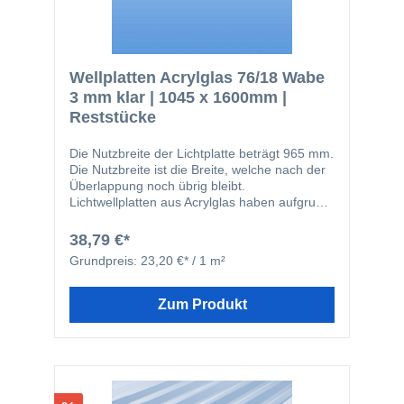
Nutzbreite: 972mm Ideal für Heimwerker,
Bauprojekte oder Renovierungen – eine
preiswerte Lösung für lichtdurchlässige
Flächen.
Wellplatten Acrylglas 76/18 Wabe
3 mm klar | 1045 x 1600mm |
Reststücke
Die Nutzbreite der Lichtplatte beträgt 965 mm.
Die Nutzbreite ist die Breite, welche nach der
Überlappung noch übrig bleibt.
Lichtwellplatten aus Acrylglas haben aufgrund
Ihrer attraktiven Gestaltung zahlreiche
Anwendungsmöglichkeiten. Die Platten
38,79 €*
werden durch die Extrusion von Acryl (z.B.
Grundpreis:
23,20 €* / 1 m²
Plexiglas) hergestellt. Acrylwellplatten sind
von langer Haltbarkeit und haben eine
Lichtdurchlässigkeit von über 85 % im
Zum Produkt
farblosen Bereich. Durch die Wabenstruktur
wird die Blendwirkung bei Einfall von
Sonnenlicht verringert.