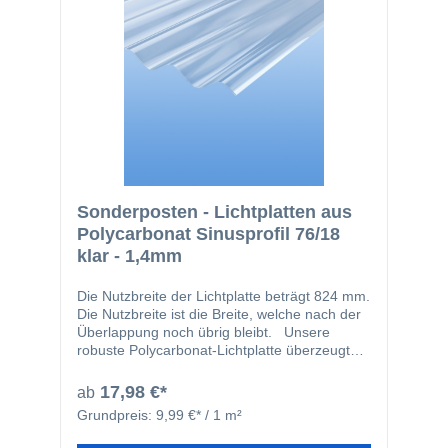
Sonderposten - Lichtplatten aus
Polycarbonat Sinusprofil 76/18
klar - 1,4mm
Die Nutzbreite der Lichtplatte beträgt 824 mm.
Die Nutzbreite ist die Breite, welche nach der
Überlappung noch übrig bleibt. Unsere
robuste Polycarbonat-Lichtplatte überzeugt
durch ihre extreme Stabilität bei gleichzeitig
hoher Lichtdurchlässigkeit. Mit einer Stärke
17,98 €*
ab
von 1,4 mm bietet sie außergewöhnliche
Grundpreis:
9,99 €* / 1 m²
Bruchfestigkeit und eignet sich ideal für
Überdachungen, Carports, Gewächshäuser