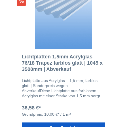
%
Lichtplatten 1,5mm Acrylglas
76/18 Trapez farblos glatt | 1045 x
3500mm | Abverkauf
Lichtplatte aus Acrylglas – 1,5 mm, farblos
glatt | Sonderpreis wegen
AbverkaufDiese Lichtplatte aus farblosem
Acrylglas mit einer Stärke von 1,5 mm sorgt
für eine optimale Lichtdurchlässigkeit und
eignet sich ideal für Überdachungen,
36,58 €*
Seitenverkleidungen, Gewächshäuser oder
Grundpreis:
10,00 €* / 1 m²
andere lichtdurchlässige Anwendungen im
Innen- und Außenbereich. Durch die glatte,
klare Oberfläche entsteht ein modernes und