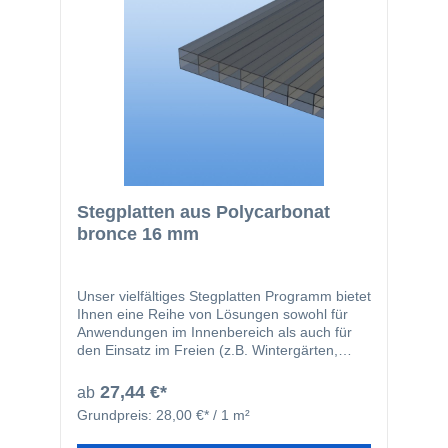
Stegplatten aus Polycarbonat
bronce 16 mm
Unser vielfältiges Stegplatten Programm bietet
Ihnen eine Reihe von Lösungen sowohl für
Anwendungen im Innenbereich als auch für
den Einsatz im Freien (z.B. Wintergärten,
Carport, Terrassendächer und Pergolen). Die
extrudierten Stegplatten aus Polycarbonat
27,44 €*
ab
(Makrolon oder Lexan) sind leichte Platten,
Grundpreis:
28,00 €* / 1 m²
die einfach zu transportieren, zu verarbeiten,
zu handhaben und einzusetzen sind.