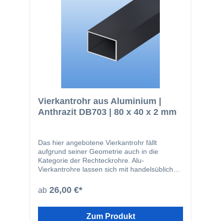
Aluminium: einfach zu bearbeiten glatte
Oberfläche nicht magnetisch kann gut
zerspant werden (bohren, sägen) geringes
Gewicht
Vierkantrohr aus Aluminium |
Anthrazit DB703 | 80 x 40 x 2 mm
Das hier angebotene Vierkantrohr fällt
aufgrund seiner Geometrie auch in die
Kategorie der Rechteckrohre. Alu-
Vierkantrohre lassen sich mit handelsüblichen
Werkzeugen leicht zuschneiden oder bohren.
Das Material wird beispielsweise in den
26,00 €*
ab
folgenden Bereichen eingesetzt: Fensterbau
Solarbranche Zaunbau Möbelbau
Geländerbau Fassadenbau Im Bereich von
Zum Produkt