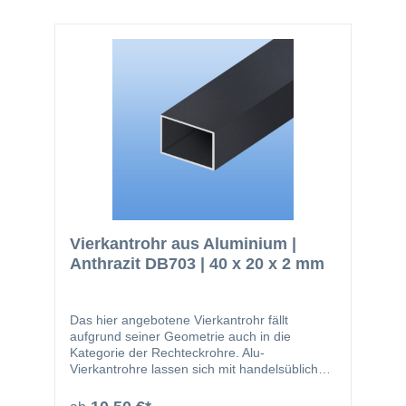
häufigsten verwendete. Der Werkstoff kann
bauseits sowohl eloxiert, so wie auch
pulverbeschichtet werden. Nachfolgend noch
einmal ein paar Vorteile des Werkstoffes
Aluminium: einfach zu bearbeiten glatte
Oberfläche nicht magnetisch kann gut
zerspant werden (bohren, sägen) geringes
Gewicht
Vierkantrohr aus Aluminium |
Anthrazit DB703 | 40 x 20 x 2 mm
Das hier angebotene Vierkantrohr fällt
aufgrund seiner Geometrie auch in die
Kategorie der Rechteckrohre. Alu-
Vierkantrohre lassen sich mit handelsüblichen
Werkzeugen leicht zuschneiden oder bohren.
Das Material wird beispielsweise in den