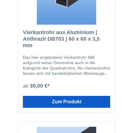
Vierkantrohr aus Aluminium |
Anthrazit DB703 | 60 x 60 x 3,5
mm
Das hier angebotene Vierkantrohr fällt
aufgrund seiner Geometrie auch in die
Kategorie der Quadratrohre. Alu-Vierkantrohre
lassen sich mit handelsüblichen Werkzeugen
leicht zuschneiden oder bohren. Das Material
wird beispielsweise in den folgenden
39,00 €*
ab
Bereichen eingesetzt: Fensterbau
Solarbranche Zaunbau Möbelbau
Geländerbau Fassadenbau Im Bereich von
Zum Produkt
stranggepressten Profilen ist die hier
angebotene Güte EN AW-6060 die am
häufigsten verwendete. Der Werkstoff kann
bauseits sowohl eloxiert, so wie auch
pulverbeschichtet werden. Nachfolgend noch
einmal ein paar Vorteile des Werkstoffes