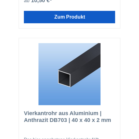
10,50 €*
ab
folgenden Bereichen eingesetzt: Fensterbau
Solarbranche Zaunbau Möbelbau
Geländerbau Fassadenbau Im Bereich von
Zum Produkt
stranggepressten Profilen ist die hier
angebotene Güte EN AW-6060 die am
häufigsten verwendete. Nachfolgend noch
einmal ein paar Vorteile des Werkstoffes
Aluminium: einfach zu bearbeiten glatte
Oberfläche nicht magnetisch kann gut
zerspant werden (bohren, sägen) geringes
Gewicht
Vierkantrohr aus Aluminium |
Anthrazit DB703 | 40 x 40 x 2 mm