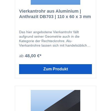
Vierkantrohr aus Aluminium |
Anthrazit DB703 | 110 x 60 x 3 mm
Das hier angebotene Vierkantrohr fällt
aufgrund seiner Geometrie auch in die
Kategorie der Rechteckrohre. Alu-
Vierkantrohre lassen sich mit handelsüblichen
Werkzeugen leicht zuschneiden oder bohren.
Das Material wird beispielsweise in den
48,00 €*
ab
folgenden Bereichen eingesetzt: Fensterbau
Solarbranche Zaunbau Möbelbau
Geländerbau Fassadenbau Im Bereich von
Zum Produkt
stranggepressten Profilen ist die hier
angebotene Güte EN AW-6060 die am
häufigsten verwendete. Nachfolgend noch
einmal ein paar Vorteile des Werkstoffes
Aluminium: einfach zu bearbeiten glatte
Oberfläche nicht magnetisch kann gut
zerspant werden (bohren, sägen) geringes
Gewicht