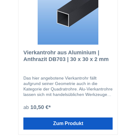
Vierkantrohr aus Aluminium |
Anthrazit DB703 | 30 x 30 x 2 mm
Das hier angebotene Vierkantrohr fällt
aufgrund seiner Geometrie auch in die
Kategorie der Quadratrohre. Alu-Vierkantrohre
lassen sich mit handelsüblichen Werkzeugen
leicht zuschneiden oder bohren. Das Material
wird beispielsweise in den folgenden
10,50 €*
ab
Bereichen eingesetzt: Fensterbau
Solarbranche Zaunbau Möbelbau
Geländerbau Fassadenbau Im Bereich von
Zum Produkt
stranggepressten Profilen ist die hier
angebotene Güte EN AW-6060 die am