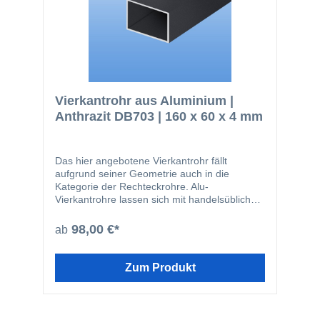
Vierkantrohr aus Aluminium |
Anthrazit DB703 | 160 x 60 x 4 mm
Das hier angebotene Vierkantrohr fällt
aufgrund seiner Geometrie auch in die
Kategorie der Rechteckrohre. Alu-
Vierkantrohre lassen sich mit handelsüblichen
Werkzeugen leicht zuschneiden oder bohren.
Das Material wird beispielsweise in den
98,00 €*
ab
folgenden Bereichen eingesetzt: Fensterbau
Solarbranche Zaunbau Möbelbau
Geländerbau Fassadenbau Im Bereich von
Zum Produkt
stranggepressten Profilen ist die hier
angebotene Güte EN AW-6060 die am
häufigsten verwendete. Nachfolgend noch
einmal ein paar Vorteile des Werkstoffes