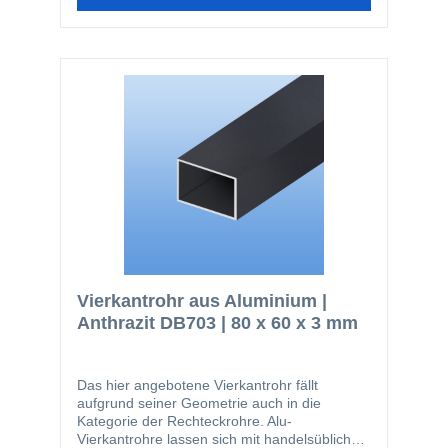
stranggepressten Profilen ist die hier
angebotene Güte EN AW-6060 die am
häufigsten verwendete. Nachfolgend noch
einmal ein paar Vorteile des Werkstoffes
Aluminium: einfach zu bearbeiten glatte
Oberfläche nicht magnetisch kann gut
zerspant werden (bohren, sägen) geringes
Gewicht
Vierkantrohr aus Aluminium |
Anthrazit DB703 | 80 x 60 x 3 mm
Das hier angebotene Vierkantrohr fällt
aufgrund seiner Geometrie auch in die
Kategorie der Rechteckrohre. Alu-
Vierkantrohre lassen sich mit handelsüblichen