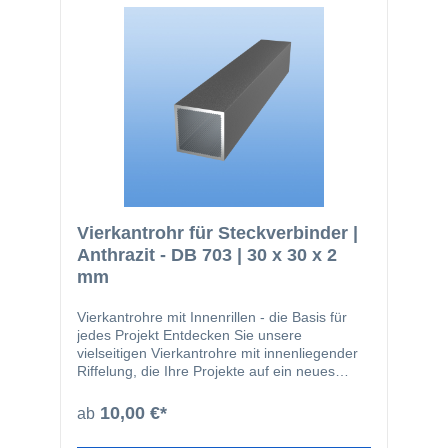
Vierkantrohr für Steckverbinder |
Anthrazit - DB 703 | 30 x 30 x 2
mm
Vierkantrohre mit Innenrillen - die Basis für
jedes Projekt Entdecken Sie unsere
vielseitigen Vierkantrohre mit innenliegender
Riffelung, die Ihre Projekte auf ein neues
Level heben! Mit einem geringen 0,3mm
Radius an allen vier Kanten verleihen sie
10,00 €*
ab
jedem Vorhaben eine ästhetische und
gradlinige Note. Diese Vierkantrohre bilden