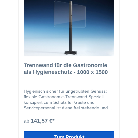
Trennwand für die Gastronomie
als Hygieneschutz - 1000 x 1500
Hygienisch sicher für ungetrübten Genuss:
flexible Gastronomie-Trennwand Speziell
konzipiert zum Schutz für Gäste und
Servicepersonal ist diese frei stehende und
flexibel positionierbare Trennwand aus
hochtransparentem Plexiglas/Makrolon und
141,57 €*
ab
pulverbeschichtetem Aluminium. Dieses Set
mit 1,5 Metern Gesamthöhe ist geeignet für
Tische mit Sitzplätzen. Der komplette Bausatz
Zum Produkt