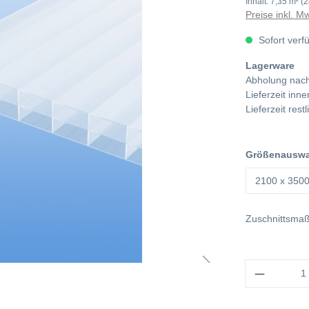
Inhalt:
7,35 m²
(2
Preise inkl. M
Sofort verf
Lagerware
Abholung nach
Lieferzeit in
Lieferzeit res
Größenauswah
Zuschnittsma
Anzahl