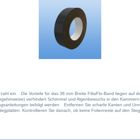
e für das 38 mm Breite FiltaFlo-Band liegen auf der Hand: leicht anzubringen verhindert das E
weise) verhindert Schimmel und Algenbewuchs in den Kammern sorgt für den Kond
nd Unregelmäßigkeiten von den Stegplatten. Entfernen Sie kurz vor
egplatten. Kontrollieren Sie danach, ob keine Folienreste auf den Ste
e das Band stirnseitig, ohne dieses wirklich darauf zu spannen, so das
 Ränder an. Reiben Sie das Band mit einem Tuch kräftig fest. Sorgen 
 beschädigt wird. Die U-Profile, die verwendet werden sollen, sollen 
d.