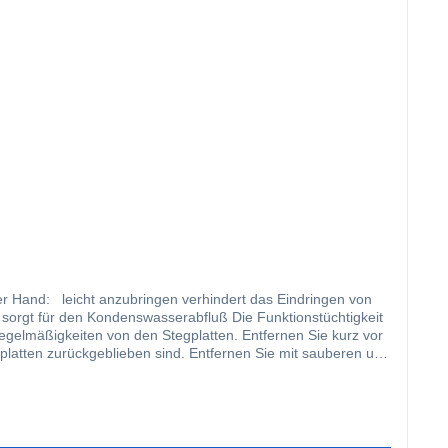
indringen von
enswasserabfluß Die Funktionstüchtigkeit
gplatten zurückgeblieben sind. Entfernen Sie mit sauberen und
s an beiden Seiten eine gleichgroße Klebefläche entsteht.
Sie dafür, dass das Band nach dem Anbringen und während des
die Stegplatten so abdichten, dass das Band vor direkter