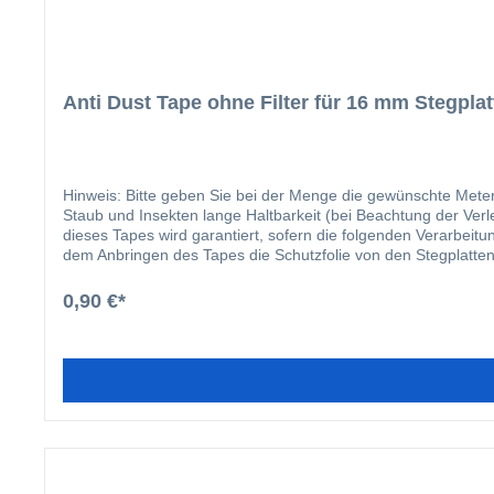
Anti Dust Tape ohne Filter für 16 mm Stegplat
Hinweis: Bitte geben Sie bei der Menge die gewünschte Meterzahl ein. Die Vorteile für das 32 mm Breite Anti Dust Tape liegen auf der Hand: leicht anzubringen verh
Staub und Insekten lange Haltbarkeit (bei Beachtung der Verlegehinweise) verhindert Sc
dieses Tapes wird garantiert, sofern die folgenden Verarbeitungsanleitungen befolgt werden: Entfernen Sie scharfe Kanten und
dem Anbringen des Tapes die Schutzfolie von den Stegplatten.
Händen die Schutzschicht des Bandes. Zentrieren Sie das Band
das Band ohne Falten und Knitter leicht auf die Ränder an. 
0,90 €*
und der Montage durch Stoßen oder Schieben nicht beschädigt 
Sonneneinwirkung, Regenwasser und Schmutz geschützt wir