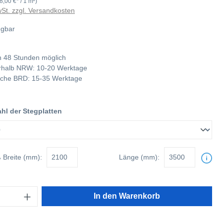
8,00 €* / 1 m²)
wSt. zzgl. Versandkosten
ügbar
 48 Stunden möglich
nerhalb NRW: 10-20 Werktage
tliche BRD: 15-35 Werktage
l der Stegplatten
ß
Breite (mm):
Länge (mm):
In den Warenkorb