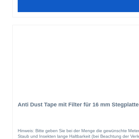
Anti Dust Tape mit Filter für 16 mm Stegplatt
Hinweis: Bitte geben Sie bei der Menge die gewünschte Meterzahl ein. Die Vorteile für das 32 mm Breite Anti Dust Tape liegen auf der Hand: leicht anzubringen verh
Staub und Insekten lange Haltbarkeit (bei Beachtung der Verlegehi