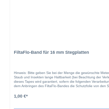
FiltaFlo-Band für 16 mm Stegplatten
Hinweis: Bitte geben Sie bei der Menge die gewünschte Meterzahl ein. Die Vorteil
Staub und Insekten lange Haltbarkeit (bei Beachtung der Verlegehin
dieses Tapes wird garantiert, sofern die folgenden Verarbeitungsanleitungen befolgt werden: Entfernen Sie scharfe Kanten u
dem Anbringen des FiltaFlo-Bandes die Schutzfolie von den St
fettfreien Händen die Schutzschicht des Bandes. Zentrieren Si
Drücken Sie das Band ohne Falten und Knitter leicht auf die
1,00 €*
Transportes und der Montage durch Stoßen oder Schieben nicht
Sonneneinwirkung, Regenwasser und Schmutz geschützt wir