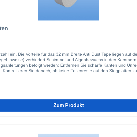
ten
indert das Eindringen von
himmel und Algenbewuchs in den Kammern Montageanleitung für Anti Dust Tape: Die Funktionstüchtigkei
 Unregelmäßigkeiten von den Stegplatten. Entfernen Sie kurz vor
 Kontrollieren Sie danach, ob keine Folienreste auf den Stegplatten zu
 stirnseitig, ohne dieses wirklich darauf zu spannen, so dass an beid
Reiben Sie das Tape mit einem Tuch kräftig fest. Sorgen Sie dafür, d
wird. Die U-Profile, die verwendet werden sollen, sollen die Stegplatt
d.
Zum Produkt