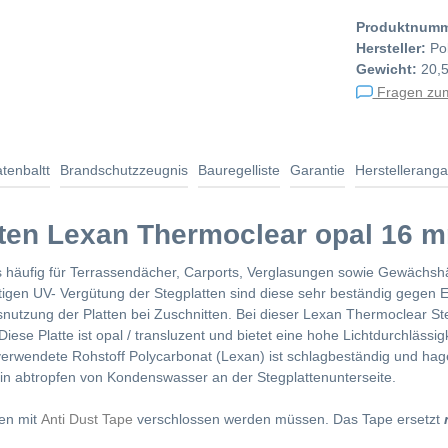
Produktnum
Hersteller:
Po
Gewicht:
20,
Fragen zum
tenbaltt
Brandschutzzeugnis
Bauregelliste
Garantie
Herstellerang
tten Lexan Thermoclear opal 16 
 häufig für Terrassendächer, Carports, Verglasungen sowie Gewächsh
tigen UV- Vergütung der Stegplatten sind diese sehr beständig gegen E
usnutzung der Platten bei Zuschnitten. Bei dieser Lexan Thermoclear St
se Platte ist opal / transluzent und bietet eine hohe Lichtdurchlässig
e verwendete Rohstoff Polycarbonat (Lexan) ist schlagbeständig und hag
in abtropfen von Kondenswasser an der Stegplattenunterseite.
ten mit
Anti Dust Tape
verschlossen werden müssen. Das Tape ersetzt