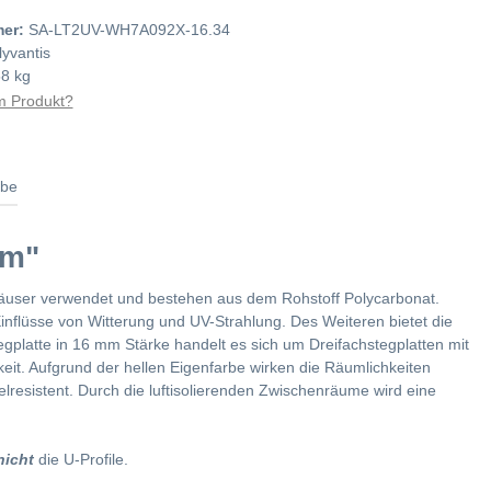
mer:
SA-LT2UV-WH7A092X-16.34
lyvantis
58 kg
 Produkt?
abe
mm"
äuser verwendet und bestehen aus dem Rohstoff Polycarbonat.
inflüsse von Witterung und UV-Strahlung. Des Weiteren bietet die
egplatte in 16 mm Stärke handelt es sich um Dreifachstegplatten mit
keit. Aufgrund der hellen Eigenfarbe wirken die Räumlichkeiten
elresistent. Durch die luftisolierenden Zwischenräume wird eine
nicht
die U-Profile.