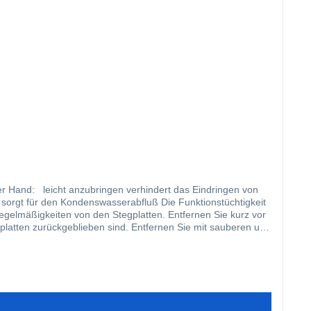
indringen von
enswasserabfluß Die Funktionstüchtigkeit
gplatten zurückgeblieben sind. Entfernen Sie mit sauberen und
s an beiden Seiten eine gleichgroße Klebefläche entsteht.
Sie dafür, dass das Band nach dem Anbringen und während des
die Stegplatten so abdichten, dass das Band vor direkter