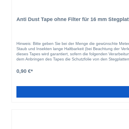
Anti Dust Tape ohne Filter für 16 mm Stegplat
Hinweis: Bitte geben Sie bei der Menge die gewünschte Meterzahl ein. Die Vorteile für das 32 mm Breite Anti Dust Tape liegen auf der Hand: leicht anzubringen verh
Staub und Insekten lange Haltbarkeit (bei Beachtung der Verlegehinweise) verhindert Sc
dieses Tapes wird garantiert, sofern die folgenden Verarbeitungsanleitungen befolgt werden: Entfernen Sie scharfe Kanten und
dem Anbringen des Tapes die Schutzfolie von den Stegplatten.
Händen die Schutzschicht des Bandes. Zentrieren Sie das Band
das Band ohne Falten und Knitter leicht auf die Ränder an. 
0,90 €*
und der Montage durch Stoßen oder Schieben nicht beschädigt 
Sonneneinwirkung, Regenwasser und Schmutz geschützt wir