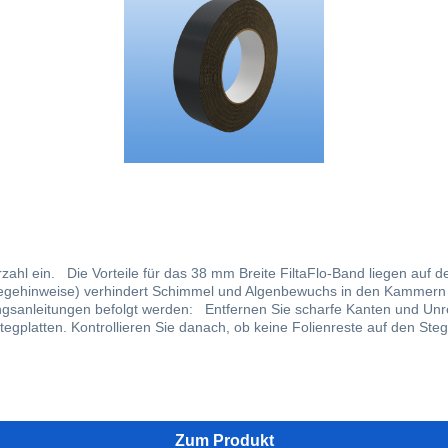
e für das 38 mm Breite FiltaFlo-Band liegen auf der Hand: leicht anzubringen verhindert das E
weise) verhindert Schimmel und Algenbewuchs in den Kammern sorgt für den Kond
nd Unregelmäßigkeiten von den Stegplatten. Entfernen Sie kurz vor
egplatten. Kontrollieren Sie danach, ob keine Folienreste auf den Ste
e das Band stirnseitig, ohne dieses wirklich darauf zu spannen, so das
 Ränder an. Reiben Sie das Band mit einem Tuch kräftig fest. Sorgen 
 beschädigt wird. Die U-Profile, die verwendet werden sollen, sollen 
d.
Zum Produkt