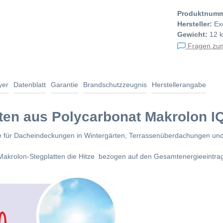
Produktnum
Hersteller:
Ex
Gewicht:
12 
Fragen zum
yer
Datenblatt
Garantie
Brandschutzzeugnis
Herstellerangabe
tten aus Polycarbonat Makrolon I
atte für Dacheindeckungen in Wintergärten, Terrassenüberdachungen un
Makrolon-Stegplatten die Hitze bezogen auf den Gesamtenergieeintrag u