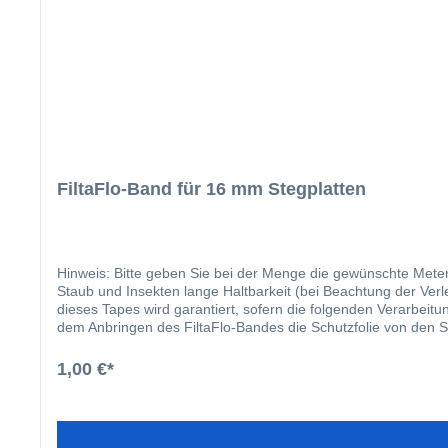
FiltaFlo-Band für 16 mm Stegplatten
Hinweis: Bitte geben Sie bei der Menge die gewünschte Meterzahl ein. Die Vorteil
Staub und Insekten lange Haltbarkeit (bei Beachtung der Verlegehin
dieses Tapes wird garantiert, sofern die folgenden Verarbeitungsanleitungen befolgt werden: Entfernen Sie scharfe Kanten u
dem Anbringen des FiltaFlo-Bandes die Schutzfolie von den St
fettfreien Händen die Schutzschicht des Bandes. Zentrieren Si
Drücken Sie das Band ohne Falten und Knitter leicht auf die
1,00 €*
Transportes und der Montage durch Stoßen oder Schieben nicht
Sonneneinwirkung, Regenwasser und Schmutz geschützt wir