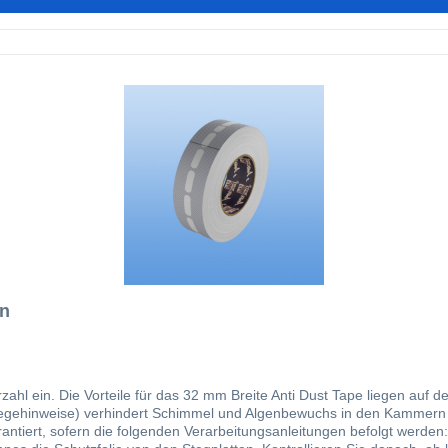
en
indert das Eindringen von
nweise) verhindert Schimmel und Algenbewuchs in den Kammern sorgt für den K