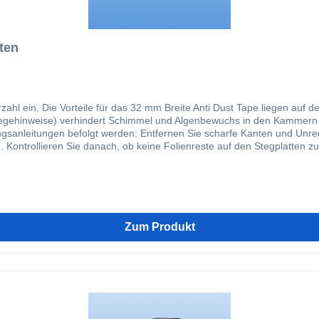
ten
indert das Eindringen von
himmel und Algenbewuchs in den Kammern Montageanleitung für Anti Dust Tape: Die Funktionstüchtigkei
 Unregelmäßigkeiten von den Stegplatten. Entfernen Sie kurz vor
 Kontrollieren Sie danach, ob keine Folienreste auf den Stegplatten zu
 stirnseitig, ohne dieses wirklich darauf zu spannen, so dass an beid
Reiben Sie das Tape mit einem Tuch kräftig fest. Sorgen Sie dafür, d
wird. Die U-Profile, die verwendet werden sollen, sollen die Stegplatt
d.
Zum Produkt