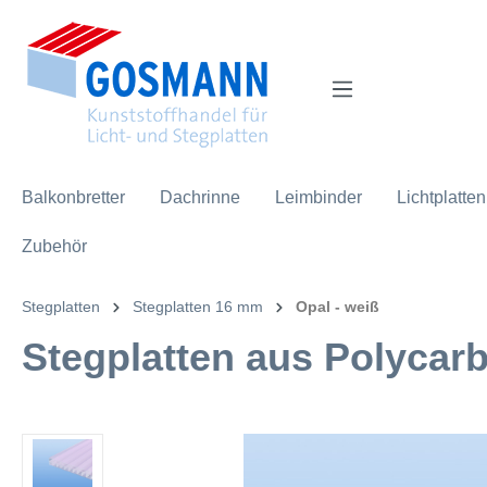
inhalt springen
Balkonbretter
Dachrinne
Leimbinder
Lichtplatten
Zubehör
Stegplatten
Stegplatten 16 mm
Opal - weiß
Stegplatten aus Polycar