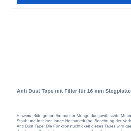
Anti Dust Tape mit Filter für 16 mm Stegplatt
Hinweis: Bitte geben Sie bei der Menge die gewünschte Meterzahl ein. Die Vorteile für das 32 mm Breite Anti Dust Tape liegen auf der Hand: leicht anzubringen verh
Staub und Insekten lange Haltbarkeit (bei Beachtung der Verlegehi
Anti Dust Tape: Die Funktionstüchtigkeit dieses Tapes wird garantiert, sofern die folgenden Verarbeitungsanleitungen befolgt werden: Entfernen Sie scharfe Kanten und Unregelmäßigkeiten von