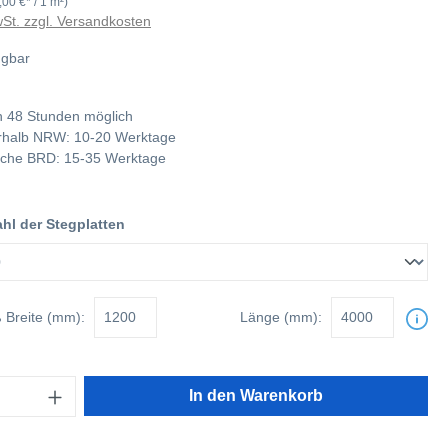
,00 €* / 1 m²)
wSt. zzgl. Versandkosten
ügbar
 48 Stunden möglich
nerhalb NRW: 10-20 Werktage
tliche BRD: 15-35 Werktage
l der Stegplatten
ß
Breite (mm):
Länge (mm):
In den Warenkorb