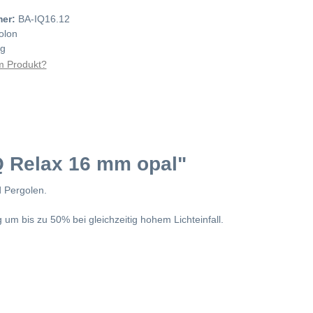
mer:
BA-IQ16.12
olon
kg
 Produkt?
Q Relax 16 mm opal"
d Pergolen.
m bis zu 50% bei gleichzeitig hohem Lichteinfall.