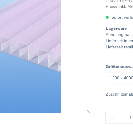
Inhalt:
4,8 m²
(32
Preise inkl. M
Sofort verf
Lagerware
Abholung nach
Lieferzeit in
Lieferzeit res
Größenauswah
Zuschnittsma
Anzahl