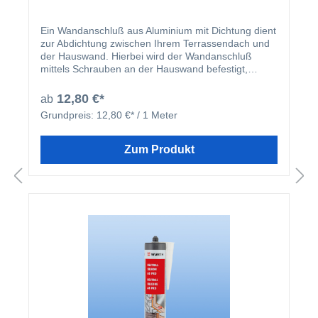
Ein Wandanschluß aus Aluminium mit Dichtung dient
zur Abdichtung zwischen Ihrem Terrassendach und
der Hauswand. Hierbei wird der Wandanschluß
mittels Schrauben an der Hauswand befestigt,
während die EPDM Dichtung des Profils auf den
Stegplatten aufliegt. An dem Befestigungssteg
12,80 €*
ab
befindet sich eine Bohrnut, welche ein „weglaufen“
Grundpreis:
12,80 €* / 1 Meter
des Bohrers verhindert. Der Übergang zwischen
Wandanschluß und Hauswand wird zusätzlich noch
mit Silikon abgedichtet. Insgesamt stellen Sie so die
Zum Produkt
größte mögliche Dichtigkeit für den Übergang vom
Terrassendach zur Hauswand her. Mit dem
Wandanschluß kann eine Strecke von der
Hauswand zum Terrassendach von ca. 60 mm
überbrückt werden. Das Wandanschlußprofil ist in
der Zeichnung mit der Nr. 10 gekennzeichnet.