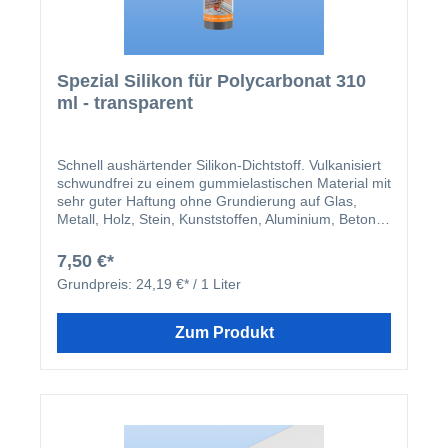
Spezial Silikon für Polycarbonat 310
ml - transparent
Schnell aushärtender Silikon-Dichtstoff. Vulkanisiert
schwundfrei zu einem gummielastischen Material mit
sehr guter Haftung ohne Grundierung auf Glas,
Metall, Holz, Stein, Kunststoffen, Aluminium, Beton,
Mauerwerk, Hart-PVC, Polycarbonat, Acrylglas
(Plexiglas®) usw. aus. Silikon von Kimtec weist
7,50 €*
aufgrund neuester Silikontechnologie
Grundpreis:
24,19 €* / 1 Liter
außergewöhnliche Witterungs- und UV-Beständigkeit
auf.
Zum Produkt