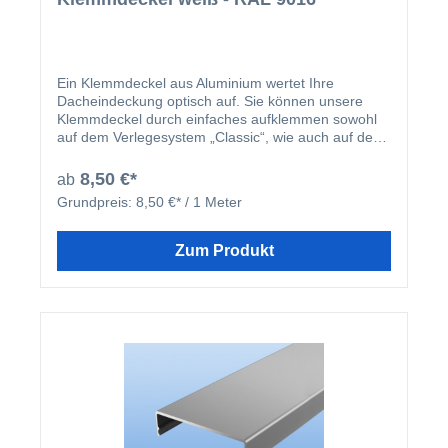
Ein Klemmdeckel aus Aluminium wertet Ihre
Dacheindeckung optisch auf. Sie können unsere
Klemmdeckel durch einfaches aufklemmen sowohl
auf dem Verlegesystem „Classic“, wie auch auf dem
Verlegesystem „Premium“ anbringen. Einmal
montiert, harmoniert der Klemmdeckel nicht nur
8,50 €*
ab
farblich mit Ihren restlichen Profilleisten, sondern
Grundpreis:
8,50 €* / 1 Meter
deckt auch ideal die Schraubenköpfe der beiden
erhältlichen Verlegesysteme ab. Der Klemmdeckel
wird nach der Montage der Verlegeprofile einfach
Zum Produkt
aufgeklipst.