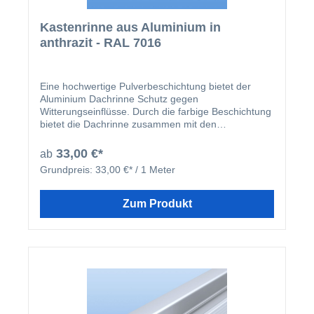
Kastenrinne aus Aluminium in
anthrazit - RAL 7016
Eine hochwertige Pulverbeschichtung bietet der
Aluminium Dachrinne Schutz gegen
Witterungseinflüsse. Durch die farbige Beschichtung
bietet die Dachrinne zusammen mit den
beschichteten U-Profilen und Abrutschwinkeln ein
homogenes Gesamtbild.
33,00 €*
ab
Grundpreis:
33,00 €* / 1 Meter
Zum Produkt