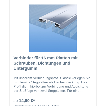
farbigen Profile können Sie Ihr Projekt optisch noch
einmal aufwerten. Bitte achten Sie bei der Verlegung
des Profils darauf, dass der Übergang zwischen
Profil und der Stegplatte mit einer dünnen
Silikonnaht abgedichtet werden muss. Hierbei ist es
wichtig, dass Sie nur Spezialsilikon für Polycarbonat
und Plexiglas verwenden. Das U-Profil mit
Tropfkante ist in der Zeichnung mit der Nr. 9
gekennzeichnet.
Verbinder für 16 mm Platten mit
Schrauben, Dichtungen und
Untergummi
Mit unserem Verbindungsprofil Classic verlegen Sie
problemlos Stegplatten als Dacheindeckung. Das
Profil dient hierbei zur Verbindung und Abdichtung
der Stoßfuge von zwei Stegplatten. Für eine
fachgerechte Verlegung müssen hierbei die Sparren
in Richtung des Dachgefälles verlaufen. Im
14,90 €*
ab
Lieferumfang des Classic Verbindungsprofils
Grundpreis:
14,90 €* / 1 Meter