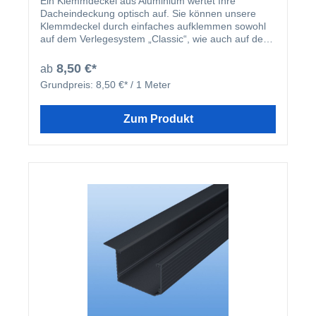
Ein Klemmdeckel aus Aluminium wertet Ihre
Dacheindeckung optisch auf. Sie können unsere
Klemmdeckel durch einfaches aufklemmen sowohl
auf dem Verlegesystem „Classic“, wie auch auf dem
Verlegesystem „Premium“ anbringen. Einmal
montiert, harmoniert der Klemmdeckel nicht nur
8,50 €*
ab
farblich mit Ihren restlichen Profilleisten, sondern
Grundpreis:
8,50 €* / 1 Meter
deckt auch ideal die Schraubenköpfe der beiden
erhältlichen Verlegesysteme ab. Der Klemmdeckel
wird nach der Montage der Verlegeprofile einfach
Zum Produkt
aufgeklipst.