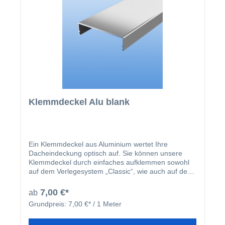
Klemmdeckel Alu blank
Ein Klemmdeckel aus Aluminium wertet Ihre
Dacheindeckung optisch auf. Sie können unsere
Klemmdeckel durch einfaches aufklemmen sowohl
auf dem Verlegesystem „Classic“, wie auch auf dem
Verlegesystem „Premium“ anbringen. Einmal
montiert, harmoniert der Klemmdeckel nicht nur
7,00 €*
ab
farblich mit Ihren restlichen Profilleisten, sondern
Grundpreis:
7,00 €* / 1 Meter
deckt auch ideal die Schraubenköpfe der beiden
erhältlichen Verlegesysteme ab. Der Klemmdeckel