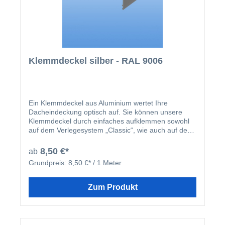
Klemmdeckel silber - RAL 9006
Ein Klemmdeckel aus Aluminium wertet Ihre
Dacheindeckung optisch auf. Sie können unsere
Klemmdeckel durch einfaches aufklemmen sowohl
auf dem Verlegesystem „Classic“, wie auch auf dem
Verlegesystem „Premium“ anbringen. Einmal
montiert, harmoniert der Klemmdeckel nicht nur
8,50 €*
ab
farblich mit Ihren restlichen Profilleisten, sondern
Grundpreis:
8,50 €* / 1 Meter
deckt auch ideal die Schraubenköpfe der beiden
erhältlichen Verlegesysteme ab. Der Klemmdeckel
wird nach der Montage der Verlegeprofile einfach
Zum Produkt
aufgeklipst.