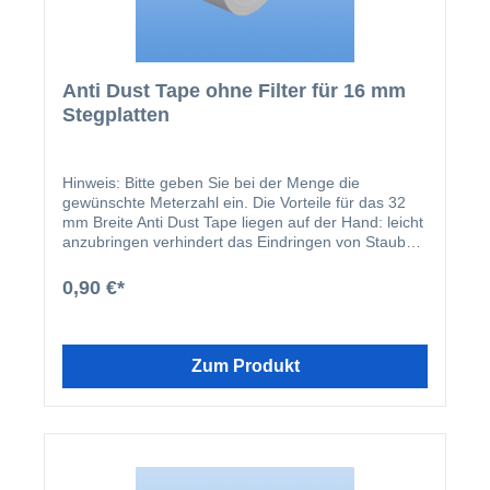
Anti Dust Tape ohne Filter für 16 mm
Stegplatten
Hinweis: Bitte geben Sie bei der Menge die
gewünschte Meterzahl ein. Die Vorteile für das 32
mm Breite Anti Dust Tape liegen auf der Hand: leicht
anzubringen verhindert das Eindringen von Staub
und Insekten lange Haltbarkeit (bei Beachtung der
Verlegehinweise) verhindert Schimmel und
0,90 €*
Algenbewuchs in den Kammern Montageanleitung
für Anti Dust Tape: Die Funktionstüchtigkeit dieses
Tapes wird garantiert, sofern die folgenden
Verarbeitungsanleitungen befolgt werden: Entfernen
Zum Produkt
Sie scharfe Kanten und Unregelmäßigkeiten von
den Stegplatten. Entfernen Sie kurz vor dem
Anbringen des Tapes die Schutzfolie von den
Stegplatten. Kontrollieren Sie danach, ob keine
Folienreste auf den Stegplatten zurückgeblieben
sind. Entfernen Sie mit sauberen und fettfreien