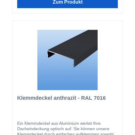
wird nach der Montage der Verlegeprofile einfach
Zum Produkt
aufgeklipst.
Klemmdeckel anthrazit - RAL 7016
Ein Klemmdeckel aus Aluminium wertet Ihre
Dacheindeckung optisch auf. Sie können unsere
Klemmdeckel durch einfaches aufklemmen sowohl