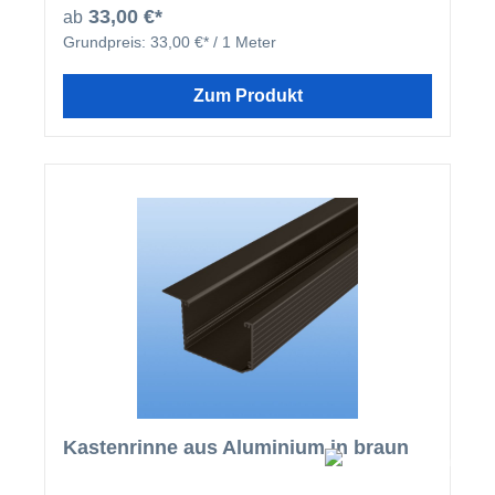
homogenes Gesamtbild.
33,00 €*
ab
Grundpreis:
33,00 €* / 1 Meter
Zum Produkt
Kastenrinne aus Aluminium in braun