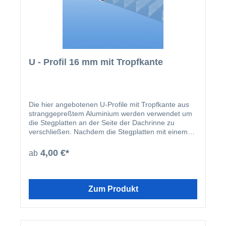
U - Profil 16 mm mit Tropfkante
Die hier angebotenen U-Profile mit Tropfkante aus
stranggepreßtem Aluminium werden verwendet um
die Stegplatten an der Seite der Dachrinne zu
verschließen. Nachdem die Stegplatten mit einem
Anti Dust Tape mit Filter verschlossen wurden, wird
das 16 mm U-Profil mit Abtropfkante darüber
4,00 €*
ab
gesteckt, um ein Ablösen des Tapes zu verhindern.
So können weder Schmutz noch Ungeziefer in die
Stegplatten eindringen, und Ihr Terrassendach bleibt
dauerhaft optisch ansprechend. Durch das U-Profil
Zum Produkt
wird die Stabilität der Stegplatte erhöht.
Selbstverständlich bieten wir Ihnen dieses Profil als
Alternative zur preßblanken Ausführung auch in
weiß, braun, silber oder anthrazit an. Durch die