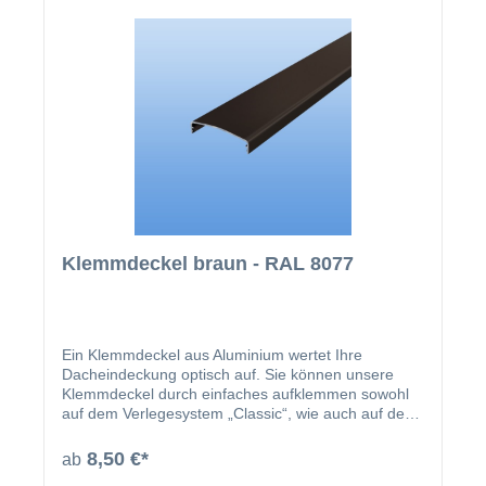
Klemmdeckel braun - RAL 8077
Ein Klemmdeckel aus Aluminium wertet Ihre
Dacheindeckung optisch auf. Sie können unsere
Klemmdeckel durch einfaches aufklemmen sowohl
auf dem Verlegesystem „Classic“, wie auch auf dem
Verlegesystem „Premium“ anbringen. Einmal
montiert, harmoniert der Klemmdeckel nicht nur
8,50 €*
ab
farblich mit Ihren restlichen Profilleisten, sondern