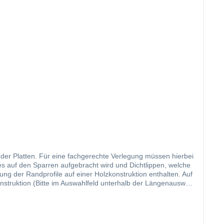
g der Platten. Für eine fachgerechte Verlegung müssen hierbei
es auf den Sparren aufgebracht wird und Dichtlippen, welche
ng der Randprofile auf einer Holzkonstruktion enthalten. Auf
nstruktion (Bitte im Auswahlfeld unterhalb der Längenauswahl
nen, haben unsere Profile auf der Innenseite eine mittig
ir Ihnen hier ein langlebiges, hervorragend abdichtendes
fgewertet werden. Das Randprofil ist in der Zeichnung mit