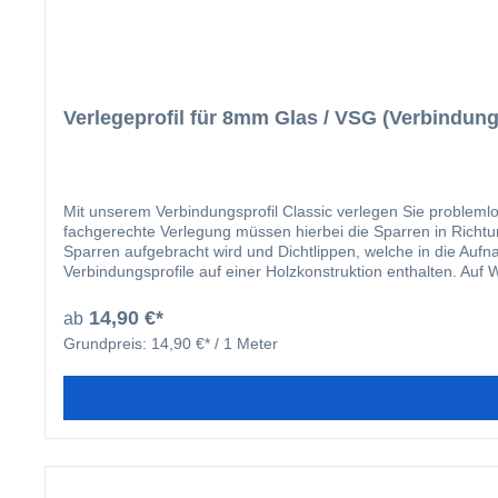
Verlegeprofil für 8mm Glas / VSG (Verbindung
Mit unserem Verbindungsprofil Classic verlegen Sie probleml
fachgerechte Verlegung müssen hierbei die Sparren in Richtu
Sparren aufgebracht wird und Dichtlippen, welche in die Auf
Verbindungsprofile auf einer Holzkonstruktion enthalten. Auf
Stahlkonstruktion. Damit die Verbindungsprofile vor Ort pro
verlaufende Bohrnut, welche ein „Wandern“ des Bohrers beim 
14,90 €*
ab
Verlegesystem für Ihre Dacheindeckung mit Stegplatten. Dur
Grundpreis:
14,90 €* / 1 Meter
der Nr. 6 gekennzeichnet. In dem nachfolgend