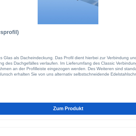
sprofil)
os Glas als Dacheindeckung. Das Profil dient hierbei zur Verbindung u
ng des Dachgefälles verlaufen. Im Lieferumfang des Classic Verbindung
nahmen an der Profilleiste eingezogen werden. Des Weiteren sind stand
 Wunsch erhalten Sie von uns alternativ selbstschneidende Edelstahlsch
blemlos mit einem 8 mm Bohrer und einem Abstand von ca. 30 cm vorgeb
Ansetzen verhindert. Ergänzt durch unsere Randprofile bieten wir Ihne
ch unseren Klemmdeckel kann das Verlegesystem optisch noch einmal au
en Video zeigen wir Ihnen die Fachgerechte Verlegung unserer Profile.
Zum Produkt