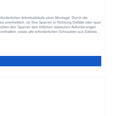
orderlichen Arbeitsabläufe einer Montage. Durch die
es unerheblich, ob Ihre Sparren in Richtung Gefälle oder quer
wischen den Sparren den örtlichen statischen Anforderungen
enthalten, sowie alle erforderlichen Schrauben aus Edelstahl.
nterprofils auf Ihrer Unterkonstruktion erhalten Sie
tbohrende Edelstahlschrauben für die Befestigung auf einer
ind sowohl die Ober- als auch die Unterteile mit einer
n langlebiges, hervorragend abdichtendes Verlegesystem,
sch noch einmal aufgewertet werden. Tipp: Zur Montage der
ontage nichts mehr im Wege steht. In dem nachfolgenden Video