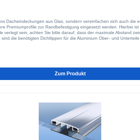
os Dacheindeckungen aus Glas, sondern vereinfachen sich auch die erf
ere Premiumprofile zur Randbefestigung eingesetzt werden. Hierbei ist 
lle verlegt sein, achten Sie bitte darauf, dass der maximale Abstand z
nd die benötigten Dichtlippen für die Aluminium Ober- und Unterteile 
schneidende Schraube aus Edelstahl mitgeliefert. Zur Befestigung des U
er Holzkonstruktion. Auf Wunsch erhalten Sie von uns alternativ selbs
mlos und der Verlegeanleitung entsprechend vorgebohrt werden können, s
rt. Ergänzt durch unseren Premiumverbinder bieten wir Ihnen hier ei
 erleichtert. Durch unseren Klemmdeckel kann das Verlegesystem opti
 Sie hier am besten gleich mitbestellen, so dass einer reibungslosen M
Zum Produkt