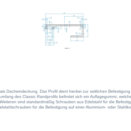
als Dacheindeckung. Das Profil dient hierbei zur seitlichen Befestigun
rumfang des Classic Randprofils befindet sich ein Auflagegummi, welch
Weiteren sind standardmäßig Schrauben aus Edelstahl für die Befestigu
lstahlschrauben für die Befestigung auf einer Aluminium- oder Stahlko
m 8 mm Bohrer und einem Abstand von ca. 30 cm vorgebohrt werden kön
Ansetzen verhindert. Ergänzt durch unsere Verbindungsprofile bieten w
ch unseren Klemmdeckel kann das Verlegesystem optisch noch einmal au
enden Video zeigen wir Ihnen die Fachgerechte Verlegung unserer Profile.