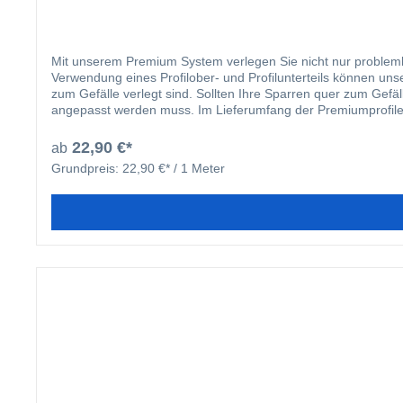
Mit unserem Premium System verlegen Sie nicht nur probleml
Verwendung eines Profilober- und Profilunterteils können uns
zum Gefälle verlegt sind. Sollten Ihre Sparren quer zum Gefä
angepasst werden muss. Im Lieferumfang der Premiumprofile si
Für die Verbindung von Ober- und Unterprofil wird eine selbst
standardmäßig eine Edelstahlschraube zur Befestigung auf ein
22,90 €*
ab
Aluminium- oder Stahlkonstruktion. Damit alle Profile proble
Grundpreis:
22,90 €* / 1 Meter
Bohrnut versehen, welche ein „Wandern“ des Bohrers verhinde
welches Ihnen die Verlegung Ihrer Dacheindeckung erheblich
Verlegeprofile wird ein 3/8 Zoll Bit benötigt. Diesen können
zeigen wir Ihnen die Fachgerechte Verlegung unserer Profile.