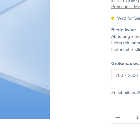
Inhalt:
1,75 m²
(1
Preise inkl. M
Wird für Sie
Bestellware
Abholung inne
Lieferzeit in
Lieferzeit res
Größenauswa
Zuschnittsma
Anzahl