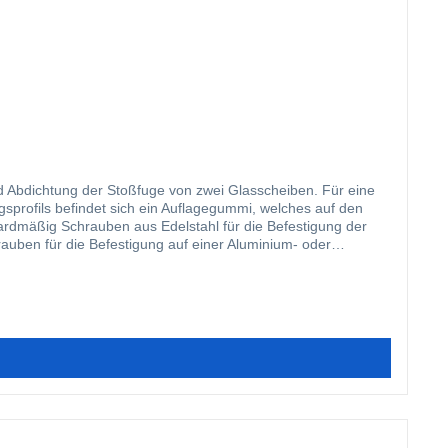
nd Abdichtung der Stoßfuge von zwei Glasscheiben. Für eine
sprofils befindet sich ein Auflagegummi, welches auf den
ardmäßig Schrauben aus Edelstahl für die Befestigung der
rauben für die Befestigung auf einer Aluminium- oder
ohrt werden können, haben unsere Profile eine mittig
n hier ein langlebiges, hervorragend abdichtendes
fgewertet werden. Der Verbinder ist in der Zeichnung mit