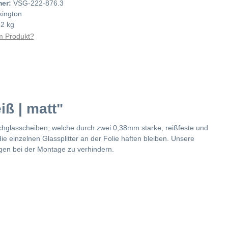
mer:
VSG-222-876.3
lkington
22 kg
 Produkt?
ß | matt"
chglasscheiben, welche durch zwei 0,38mm starke, reißfeste und
e einzelnen Glassplitter an der Folie haften bleiben. Unsere
ngen bei der Montage zu verhindern.