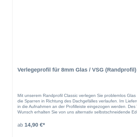
Verlegeprofil für 8mm Glas / VSG (Randprofil)
Mit unserem Randprofil Classic verlegen Sie problemlos Glas 
die Sparren in Richtung des Dachgefälles verlaufen. Im Liefe
in die Aufnahmen an der Profilleiste eingezogen werden. Des 
Wunsch erhalten Sie von uns alternativ selbstschneidende Ede
angeben). Damit die Randprofile vor Ort problemlos mit eine
verlaufende Bohrnut, welche ein „Wandern“ des Bohrers beim 
14,90 €*
ab
Verlegesystem für Ihre Dacheindeckung mit Stegplatten. Dur
der Nr. 12 gekennzeichnet. In dem nachfolg