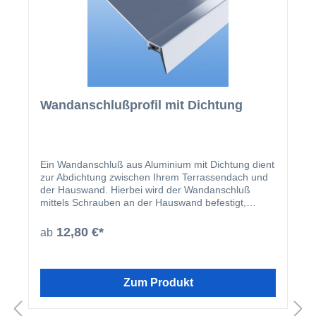
Wandanschlußprofil mit Dichtung
Ein Wandanschluß aus Aluminium mit Dichtung dient
zur Abdichtung zwischen Ihrem Terrassendach und
der Hauswand. Hierbei wird der Wandanschluß
mittels Schrauben an der Hauswand befestigt,
während die EPDM Dichtung des Profils auf den
Stegplatten aufliegt. An dem Befestigungssteg
12,80 €*
ab
befindet sich eine Bohrnut, welche ein „weglaufen“
des Bohrers verhindert. Der Übergang zwischen
Wandanschluß und Hauswand wird zusätzlich noch
mit Silikon abgedichtet. Insgesamt stellen Sie so die
Zum Produkt
größte mögliche Dichtigkeit für den Übergang vom
Terrassendach zur Hauswand her. Mit dem