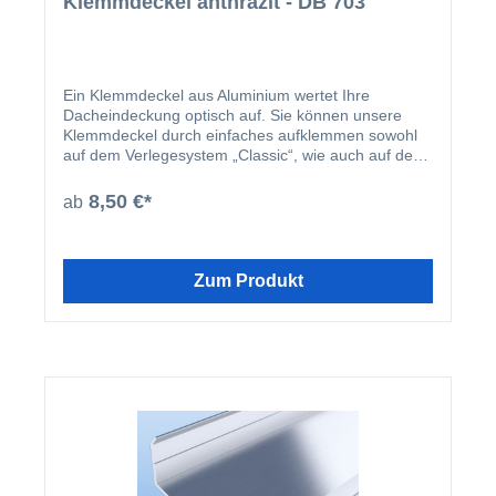
Klemmdeckel anthrazit - DB 703
Ein Klemmdeckel aus Aluminium wertet Ihre
Dacheindeckung optisch auf. Sie können unsere
Klemmdeckel durch einfaches aufklemmen sowohl
auf dem Verlegesystem „Classic“, wie auch auf dem
Verlegesystem „Premium“ anbringen. Einmal
montiert, harmoniert der Klemmdeckel nicht nur
8,50 €*
ab
farblich mit Ihren restlichen Profilleisten, sondern
deckt auch ideal die Schraubenköpfe der beiden
erhältlichen Verlegesysteme ab. Der Klemmdeckel
wird nach der Montage der Verlegeprofile einfach
Zum Produkt
aufgeklipst.