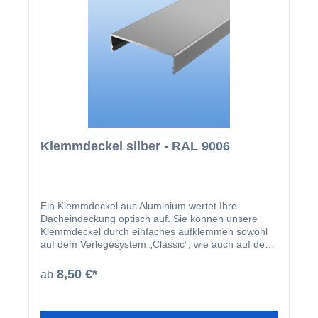
Klemmdeckel silber - RAL 9006
Ein Klemmdeckel aus Aluminium wertet Ihre
Dacheindeckung optisch auf. Sie können unsere
Klemmdeckel durch einfaches aufklemmen sowohl
auf dem Verlegesystem „Classic“, wie auch auf dem
Verlegesystem „Premium“ anbringen. Einmal
montiert, harmoniert der Klemmdeckel nicht nur
8,50 €*
ab
farblich mit Ihren restlichen Profilleisten, sondern
deckt auch ideal die Schraubenköpfe der beiden
erhältlichen Verlegesysteme ab. Der Klemmdeckel