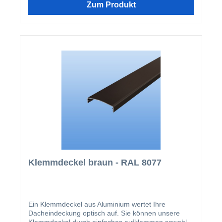
wird nach der Montage der Verlegeprofile einfach
Zum Produkt
aufgeklipst.
Klemmdeckel braun - RAL 8077
Ein Klemmdeckel aus Aluminium wertet Ihre
Dacheindeckung optisch auf. Sie können unsere
Klemmdeckel durch einfaches aufklemmen sowohl