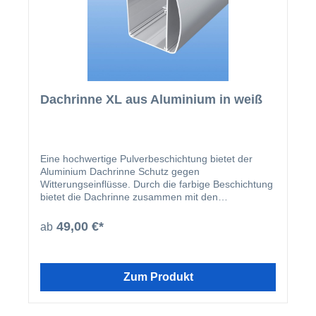
Dachrinne XL aus Aluminium in weiß
Eine hochwertige Pulverbeschichtung bietet der
Aluminium Dachrinne Schutz gegen
Witterungseinflüsse. Durch die farbige Beschichtung
bietet die Dachrinne zusammen mit den
beschichteten U-Profilen und Abrutschwinkeln ein
homogenes Gesamtbild.
49,00 €*
ab
Zum Produkt