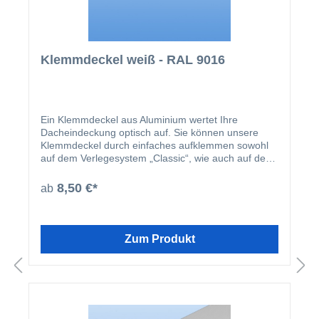
Klemmdeckel weiß - RAL 9016
Ein Klemmdeckel aus Aluminium wertet Ihre
Dacheindeckung optisch auf. Sie können unsere
Klemmdeckel durch einfaches aufklemmen sowohl
auf dem Verlegesystem „Classic“, wie auch auf dem
Verlegesystem „Premium“ anbringen. Einmal
montiert, harmoniert der Klemmdeckel nicht nur
8,50 €*
ab
farblich mit Ihren restlichen Profilleisten, sondern
deckt auch ideal die Schraubenköpfe der beiden
erhältlichen Verlegesysteme ab. Der Klemmdeckel
wird nach der Montage der Verlegeprofile einfach
Zum Produkt
aufgeklipst.