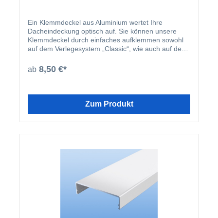
Ein Klemmdeckel aus Aluminium wertet Ihre
Dacheindeckung optisch auf. Sie können unsere
Klemmdeckel durch einfaches aufklemmen sowohl
auf dem Verlegesystem „Classic“, wie auch auf dem
Verlegesystem „Premium“ anbringen. Einmal
montiert, harmoniert der Klemmdeckel nicht nur
8,50 €*
ab
farblich mit Ihren restlichen Profilleisten, sondern
deckt auch ideal die Schraubenköpfe der beiden
erhältlichen Verlegesysteme ab. Der Klemmdeckel
wird nach der Montage der Verlegeprofile einfach
Zum Produkt
aufgeklipst.