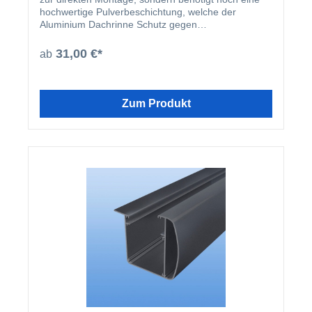
hochwertige Pulverbeschichtung, welche der
Aluminium Dachrinne Schutz gegen
Witterungseinflüsse bietet. Aus diesem Grund
empfehlen wir, dass die Dachrinnen nachträglich
31,00 €*
ab
bauseits beschichtet werden.
Zum Produkt