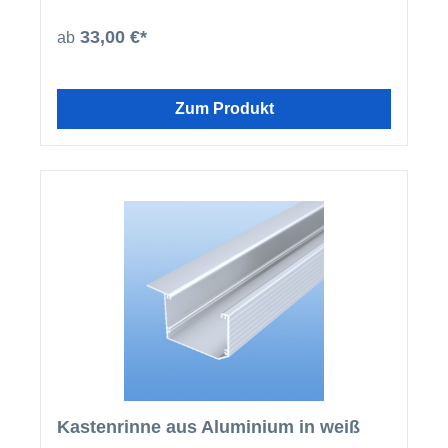
beschichteten U-Profilen und Abrutschwinkeln ein
homogenes Gesamtbild.
33,00 €*
ab
Zum Produkt
Kastenrinne aus Aluminium in weiß