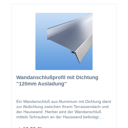
Wandanschluß kann eine Strecke von der
Hauswand zum Terrassendach von ca. 60 mm
überbrückt werden. Das Wandanschlußprofil ist in
der Zeichnung mit der Nr. 10 gekennzeichnet.
Wandanschlußprofil mit Dichtung
"120mm Ausladung"
Ein Wandanschluß aus Aluminium mit Dichtung dient
zur Abdichtung zwischen Ihrem Terrassendach und
der Hauswand. Hierbei wird der Wandanschluß
mittels Schrauben an der Hauswand befestigt,
während die EPDM Dichtung des Profils auf den
Stegplatten aufliegt. An dem Befestigungssteg