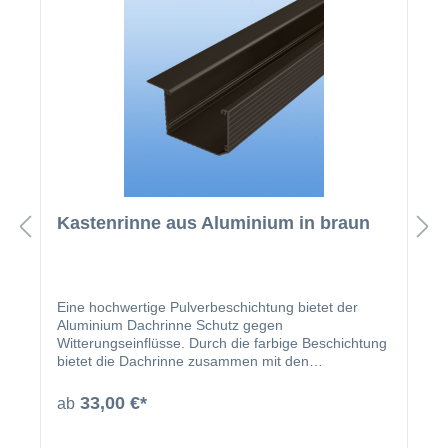
Kastenrinne aus Aluminium in braun
Eine hochwertige Pulverbeschichtung bietet der
Aluminium Dachrinne Schutz gegen
Witterungseinflüsse. Durch die farbige Beschichtung
bietet die Dachrinne zusammen mit den
beschichteten U-Profilen und Abrutschwinkeln ein
homogenes Gesamtbild.
33,00 €*
ab