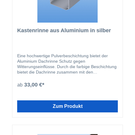
Kastenrinne aus Aluminium in silber
Eine hochwertige Pulverbeschichtung bietet der
Aluminium Dachrinne Schutz gegen
Witterungseinflüsse. Durch die farbige Beschichtung
bietet die Dachrinne zusammen mit den
beschichteten U-Profilen und Abrutschwinkeln ein
homogenes Gesamtbild.
33,00 €*
ab
Zum Produkt