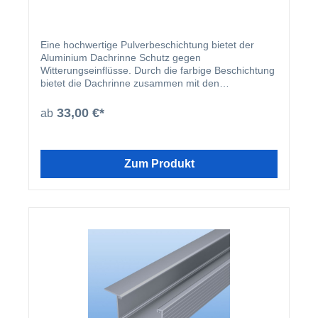
Eine hochwertige Pulverbeschichtung bietet der
Aluminium Dachrinne Schutz gegen
Witterungseinflüsse. Durch die farbige Beschichtung
bietet die Dachrinne zusammen mit den
beschichteten U-Profilen und Abrutschwinkeln ein
homogenes Gesamtbild.
33,00 €*
ab
Zum Produkt