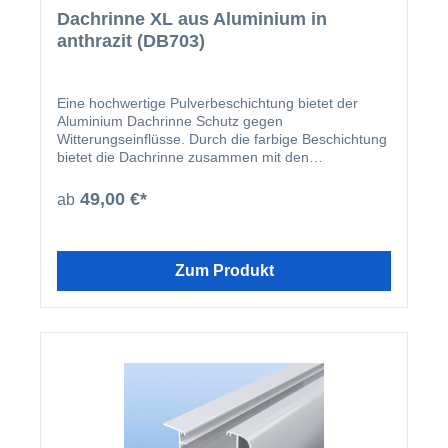
Dachrinne XL aus Aluminium in
anthrazit (DB703)
Eine hochwertige Pulverbeschichtung bietet der
Aluminium Dachrinne Schutz gegen
Witterungseinflüsse. Durch die farbige Beschichtung
bietet die Dachrinne zusammen mit den
beschichteten U-Profilen und Abrutschwinkeln ein
homogenes Gesamtbild.
49,00 €*
ab
Zum Produkt