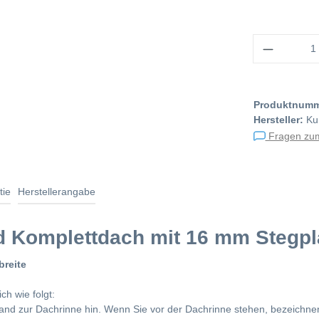
Anzahl
Produktnum
Hersteller:
Ku
Fragen zum
tie
Herstellerangabe
d Komplettdach mit 16 mm Stegpla
breite
h wie folgt:
nd zur Dachrinne hin. Wenn Sie vor der Dachrinne stehen, bezeichnen w