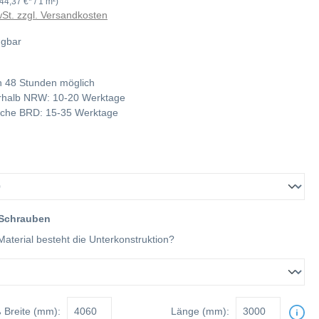
(44,37 €* / 1 m²)
wSt. zzgl. Versandkosten
ügbar
 48 Stunden möglich
nerhalb NRW: 10-20 Werktage
tliche BRD: 15-35 Werktage
 Schrauben
aterial besteht die Unterkonstruktion?
ß
Breite (mm):
Länge (mm):