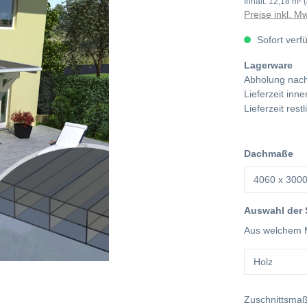
Inhalt:
12,18 m²
Preise inkl. M
Sofort verf
Lagerware
Abholung nach
Lieferzeit in
Lieferzeit res
Dachmaße
Auswahl der
Aus welchem M
Zuschnittsma