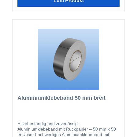
Zum Produkt
sichern und die Funktionalität der gesamten
Konstruktion zu bewahren.Die Montage des
Klebebands ist denkbar einfach: Die Querstreben
werden vor der Installation der Paneele mit dem
Aluminiumklebeband abgeklebt. Dank des
Rückpapiers lässt sich das Band mühelos anbringen
und sauber verarbeiten. Die Rolle bietet eine
großzügige Länge von 50 Metern, sodass auch
größere Projekte problemlos abgedeckt werden
können.Bei hellen oder reflektierenden Oberflächen
ist die Verwendung des Aluminiumklebebands in der
Regel nicht erforderlich, da diese ohnehin weniger
Wärme aufnehmen und abgeben. Für alle anderen
Anwendungen ist das Band jedoch eine
unverzichtbare Ergänzung, um Hitzeproblemen
vorzubeugen.Vorteile des
Aluminiumklebebands:Effektiver Hitzeschutz:
Aluminiumklebeband 50 mm breit
Reduziert die Aufheizung von Querstreben bei
dunklen oder absorbierenden Oberflächen.Einfache
Handhabung: Dank Rückpapier leicht und präzise zu
verarbeiten.Große Reichweite: Rolle mit 50 Metern
Länge – ideal auch für größere Projekte.Flexibel
Hitzebeständig und zuverlässig:
einsetzbar: Perfekt für verschiedenste
Aluminiumklebeband mit Rückpapier – 50 mm x 50
Konstruktionen und Oberflächen.Mit diesem
m Unser hochwertiges Aluminiumklebeband mit
Aluminiumklebeband erhalten Sie eine praktische