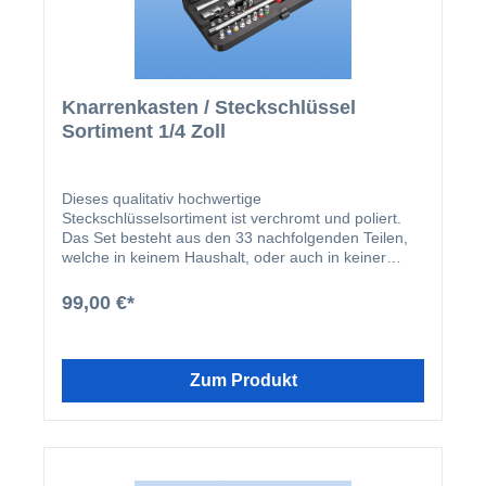
Knarrenkasten / Steckschlüssel
Sortiment 1/4 Zoll
Dieses qualitativ hochwertige
Steckschlüsselsortiment ist verchromt und poliert.
Das Set besteht aus den 33 nachfolgenden Teilen,
welche in keinem Haushalt, oder auch in keiner
Werkstatt fehlen dürfen. 1 x Schraubendreher 1/4
Zoll durchgehende Klinge 1 x Umschaltknarre 1/4
99,00 €*
Zoll - 135mm mit 72 Zähnen 1 x Bit Schlitz - BIT-SZ-
0,8X5,5 - 1/4-1/4 Zoll - Länge 25mm 1 x Bit
Kreuzschlitz - BIT-PH1 - Gelb - 1/4 Zoll - Länge
25mm 1 x Bit Kreuzschlitz - BIT-PH2 - Weiß - 1/4
Zum Produkt
Zoll - Länge 25mm 1 x Bit Kreuzschlitz - BIT-PH3 -
Rot - 1/4 Zoll - Länge 25mm 1 x Bit Innensechskant
- BIT-IN6KT - SW3 - 1/4 Zoll - Länge 25mm 1 x Bit
Innensechskant - BIT-IN6KT - SW4 - 1/4 Zoll -
Länge 25mm 1 x Bit Innensechskant - BIT-IN6KT -