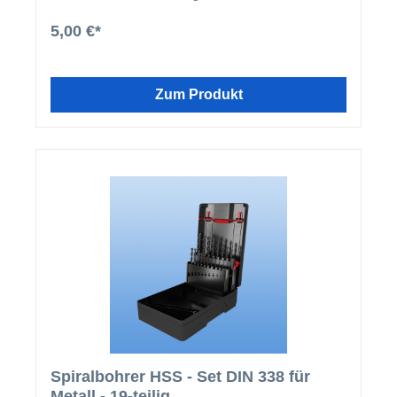
Kopf haben. Technische Werte: Schlüsselweite 3/8
Zoll Länge 22 mm Antriebart Außensechskant
5,00 €*
Magnetisch nein
Zum Produkt
Spiralbohrer HSS - Set DIN 338 für
Metall - 19-teilig