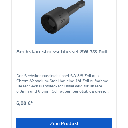
- BIT-IN6KT - SW4 - 1/4 Zoll - Länge 25mm 1 x Bit
Innensechskant - BIT-IN6KT - SW5 - 1/4 Zoll -
Länge 25mm 1 x Bit Innensechskant - BIT-IN6KT -
SW6 - 1/4 Zoll - Länge 25mm 1 x Bit Torx TX10 -
Blau - 1/4 Zoll - Länge 25mm 1 x Bit Torx TX15 -
Gelb - 1/4 Zoll - Länge 25mm 2 x Bit Torx TX20 -
Weiß - 1/4 Zoll - Länge 25mm 1 x Bit Torx TX25 -
Schwarz - 1/4 Zoll - Länge 25mm 2 x Bit Torx TX30 -
Rot - 1/4 Zoll - Länge 25mm 1 x Bit Torx TX40 -
Grünz - 1/4 Zoll - Länge 25mm 1 x Bit RW10 - Pink -
Sechskantsteckschlüssel SW 3/8 Zoll
1/4 Zoll - Länge 25mm 2 x Bit RW20 - Leuchtorange
- 1/4 Zoll - Länge 25mm 1 x Bit RW25 - Leuchtgrün -
1/4 Zoll - Länge 25mm 2 x Bit RW30 - Leuchtgelb -
1/4 Zoll - Länge 25mm 2 x Bit RW40 - Leuchtpink -
1/4 Zoll - Länge 25mm
Der Sechskantsteckschlüssel SW 3/8 Zoll aus
Chrom-Vanadium-Stahl hat eine 1/4 Zoll Aufnahme.
Dieser Sechskantsteckschlüssel wird für unsere
6,3mm und 6,5mm Schrauben benötigt, da diese
einen 3/8 Zoll Kopf haben. Technische Werte:
Schlüsselweite 3/8 Zoll Antrieb E 6,3 (1/4 Zoll)
6,00 €*
Antriebart Außensechskant Magnetisch nein
Steckschlüsseltiefe 7 mm Länge (L) 65 mm
Steckschlüsselaußendurchmesser (D) 14 mm
Zum Produkt