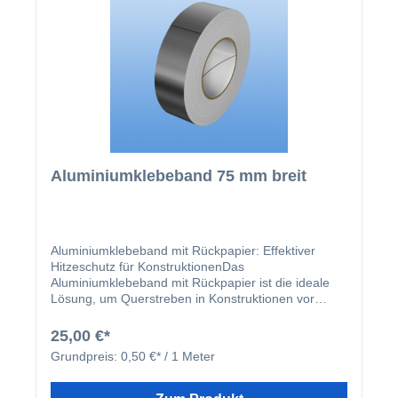
großzügige Länge von 50 Metern, sodass auch
größere Projekte problemlos abgedeckt werden
können.Bei hellen oder reflektierenden Oberflächen
ist die Verwendung des Aluminiumklebebands in der
Regel nicht erforderlich, da diese ohnehin weniger
Wärme aufnehmen und abgeben. Für alle anderen
Anwendungen ist das Band jedoch eine
unverzichtbare Ergänzung, um Hitzeproblemen
vorzubeugen.Vorteile des
Aluminiumklebebands:Effektiver Hitzeschutz:
Aluminiumklebeband 75 mm breit
Reduziert die Aufheizung von Querstreben bei
dunklen oder absorbierenden Oberflächen.Einfache
Handhabung: Dank Rückpapier leicht und präzise zu
verarbeiten.Große Reichweite: Rolle mit 50 Metern
Länge – ideal auch für größere Projekte.Flexibel
Aluminiumklebeband mit Rückpapier: Effektiver
einsetzbar: Perfekt für verschiedenste
Hitzeschutz für KonstruktionenDas
Konstruktionen und Oberflächen.Mit diesem
Aluminiumklebeband mit Rückpapier ist die ideale
Aluminiumklebeband erhalten Sie eine praktische
Lösung, um Querstreben in Konstruktionen vor
und effektive Lösung, um die Stabilität und
übermäßiger Hitzeentwicklung zu schützen.
Funktionalität Ihrer Konstruktionen zu erhalten. Es
Insbesondere bei dunklen oder stark
25,00 €*
kombiniert Schutz, einfache Montage und eine hohe
absorbierenden Oberflächen verhindert das Band,
Reichweite – ideal für professionelle Anwendungen.
Grundpreis:
0,50 €* / 1 Meter
dass sich die Konstruktionselemente durch
Sonneneinstrahlung zu stark aufheizen. Dies trägt
dazu bei, die Langlebigkeit der Materialien zu