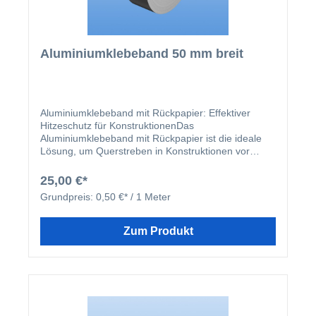
Aluminiumklebeband 50 mm breit
Aluminiumklebeband mit Rückpapier: Effektiver
Hitzeschutz für KonstruktionenDas
Aluminiumklebeband mit Rückpapier ist die ideale
Lösung, um Querstreben in Konstruktionen vor
übermäßiger Hitzeentwicklung zu schützen.
Insbesondere bei dunklen oder stark
25,00 €*
absorbierenden Oberflächen verhindert das Band,
Grundpreis:
0,50 €* / 1 Meter
dass sich die Konstruktionselemente durch
Sonneneinstrahlung zu stark aufheizen. Dies trägt
dazu bei, die Langlebigkeit der Materialien zu
Zum Produkt
sichern und die Funktionalität der gesamten
Konstruktion zu bewahren.Die Montage des
Klebebands ist denkbar einfach: Die Querstreben
werden vor der Installation der Paneele mit dem
Aluminiumklebeband abgeklebt. Dank des
Rückpapiers lässt sich das Band mühelos anbringen
und sauber verarbeiten. Die Rolle bietet eine