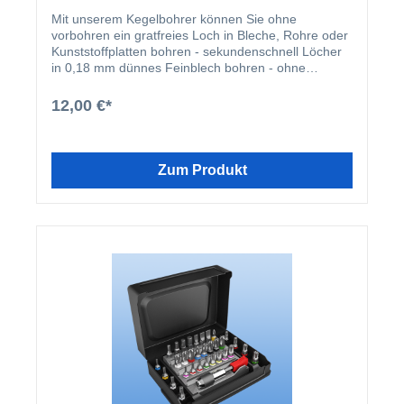
Mit unserem Kegelbohrer können Sie ohne
vorbohren ein gratfreies Loch in Bleche, Rohre oder
Kunststoffplatten bohren - sekundenschnell Löcher
in 0,18 mm dünnes Feinblech bohren - ohne
Klemmen des Werkstückes Kunststoffe, Holz und
ähnliche Materialien bohren - ohne Ausbrüche oder
12,00 €*
Risse sich überschneidende Löcher bohren Der
Kegelbohrer arbeitet am besten in einer elektrischen
Handbohrmaschine. Er bohrt stufenlos alle
Durchmesser von 3-14mm, wobei die Bohrung
Zum Produkt
während der Bohrer in das Werkstück vordringt,
erweitert wird.