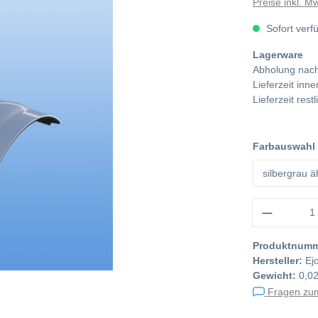
Preise inkl. M
Sofort verf
Lagerware
Abholung nach
Lieferzeit in
Lieferzeit res
Farbauswahl
Anzahl
Produktnum
Hersteller:
Ejo
Gewicht:
0,02
Fragen zum