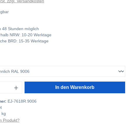
wSt. zzgl. Versandkosten
ügbar
 48 Stunden möglich
nerhalb NRW: 10-20 Werktage
tliche BRD: 15-35 Werktage
In den Warenkorb
mer:
EJ-7618R.9006
t
 kg
 Produkt?