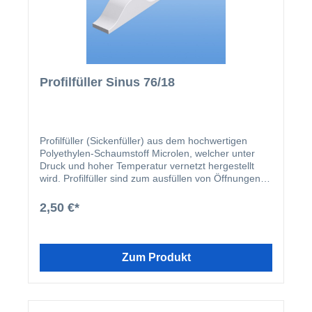
Profilfüller Sinus 76/18
Profilfüller (Sickenfüller) aus dem hochwertigen
Polyethylen-Schaumstoff Microlen, welcher unter
Druck und hoher Temperatur vernetzt hergestellt
wird. Profilfüller sind zum ausfüllen von Öffnungen,
die bei der Montage von profilierten
Dacheindeckungen und Wandverkleidungen
2,50 €*
entstehen. Sie bieten einen zuverlässigen Schutz
gegen Wind, Staub, Schnee und Ungeziefer. Der
Profilfüller hat eine Länge von 1000 mm.
Zum Produkt