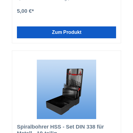
Kopf haben. Technische Werte: Schlüsselweite 3/8
Zoll Länge 22 mm Antriebart Außensechskant
5,00 €*
Magnetisch nein
Zum Produkt
Spiralbohrer HSS - Set DIN 338 für