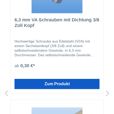
6,3 mm VA Schrauben mit Dichtung 3/8
Zoll Kopf
Hochwertige Schraube aus Edelstahl (V2A) mit
einem Sechskantkopf (3/8 Zoll) und einem
selbstschneidendem Gewinde, in 6,3 mm
Durchmesser. Das selbstschneidende Gewinde
funktioniert für die Materialien Stahl (5,5 mm
vorbohren) und Aluminium (5,0 mm vorbohren).
0,30 €*
ab
Erhältlich in einer Länge von 19 mm, 38 mm, 50mm,
80 mm und 100 mm.
Zum Produkt