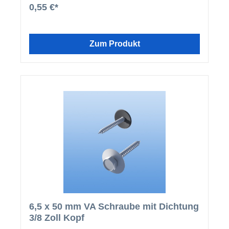
aus Plexiglas oder Wellbleche aus Aluminium im
0,55 €*
Profil 76/18). Erhältlich in RAL 9006 (Silbergrau)
oder RAL 8014 (Sepiabraun).
Zum Produkt
6,5 x 50 mm VA Schraube mit Dichtung
3/8 Zoll Kopf