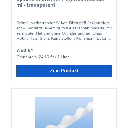
ml - transparent
Schnell aushärtender Silikon-Dichtstoff. Vulkanisiert
schwundfrei zu einem gummielastischen Material mit
sehr guter Haftung ohne Grundierung auf Glas,
Metall, Holz, Stein, Kunststoffen, Aluminium, Beton,
Mauerwerk, Hart-PVC, Polycarbonat, Acrylglas
(Plexiglas®) usw. aus. Silikon von Kimtec weist
7,50 €*
aufgrund neuester Silikontechnologie
Grundpreis:
24,19 €* / 1 Liter
außergewöhnliche Witterungs- und UV-Beständigkeit
auf.
Zum Produkt