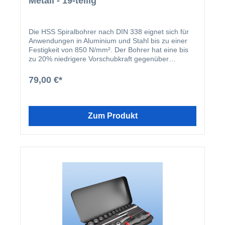
Metall - 19-teilig
Die HSS Spiralbohrer nach DIN 338 eignet sich für
Anwendungen in Aluminium und Stahl bis zu einer
Festigkeit von 850 N/mm². Der Bohrer hat eine bis
zu 20% niedrigere Vorschubkraft gegenüber
konventionellen Bohrern sowie schnellerer
Arbeitsfortschritt und kräfteschonenderes Arbeiten.
79,00 €*
Als besonderes Merkmal des Spiralbohrers gilt die
vaporisierte Oberfläche.
Zum Produkt