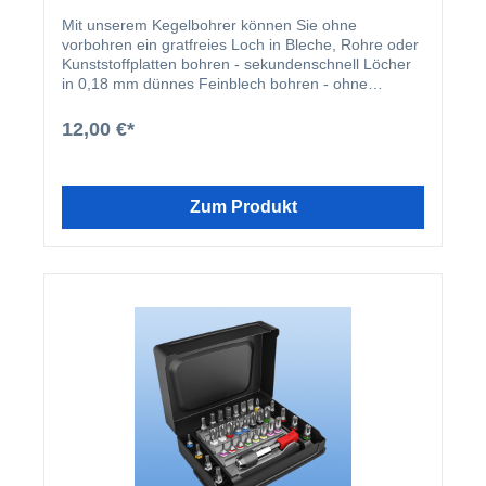
Mit unserem Kegelbohrer können Sie ohne
vorbohren ein gratfreies Loch in Bleche, Rohre oder
Kunststoffplatten bohren - sekundenschnell Löcher
in 0,18 mm dünnes Feinblech bohren - ohne
Klemmen des Werkstückes Kunststoffe, Holz und
ähnliche Materialien bohren - ohne Ausbrüche oder
12,00 €*
Risse sich überschneidende Löcher bohren Der
Kegelbohrer arbeitet am besten in einer elektrischen
Handbohrmaschine. Er bohrt stufenlos alle
Durchmesser von 3-14mm, wobei die Bohrung
Zum Produkt
während der Bohrer in das Werkstück vordringt,
erweitert wird.