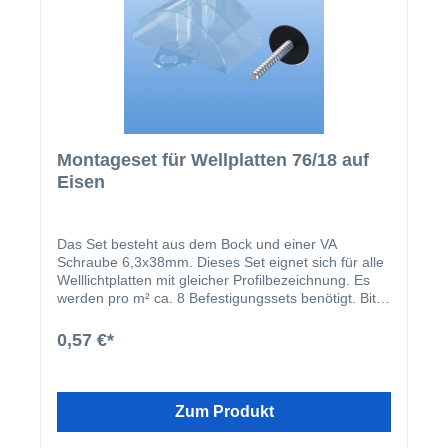
Montageset für Wellplatten 76/18 auf
Eisen
Das Set besteht aus dem Bock und einer VA
Schraube 6,3x38mm. Dieses Set eignet sich für alle
Welllichtplatten mit gleicher Profilbezeichnung. Es
werden pro m² ca. 8 Befestigungssets benötigt. Bitte
beachten Sie, dass die Schraubenlöcher in den
Platten 3 mm größer vorgebohrt werden müssen.
0,57 €*
Das Montageset für Lichtplatten besteht aus dem
Unterlegbock und einer VA Spenglerschraube 6,3 x
38 mm. Die Unterkonstruktion wird bei Eisen mit 5,5
mm - bei Aluminium mit 5 mm vorgebohrt. Zum
Zum Produkt
befestigen der Schrauben wird ein 3/8 Zoll Bit
benötigt.