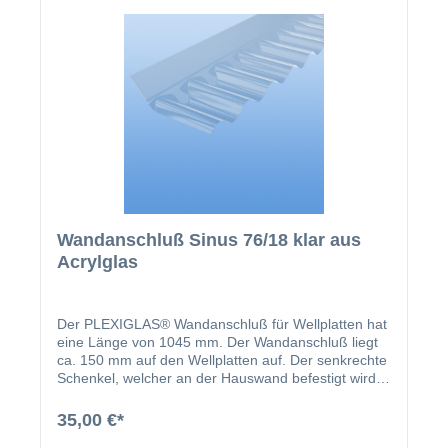
Wandanschluß Sinus 76/18 klar aus
Acrylglas
Der PLEXIGLAS® Wandanschluß für Wellplatten hat
eine Länge von 1045 mm. Der Wandanschluß liegt
ca. 150 mm auf den Wellplatten auf. Der senkrechte
Schenkel, welcher an der Hauswand befestigt wird,
hat eine Höhe von ca. 80 mm. Achtung, sollten Sie
den Wandanschluß für unsere Welllichtplatten aus
35,00 €*
Polycarbonat verwenden, beachten Sie bitte, dass