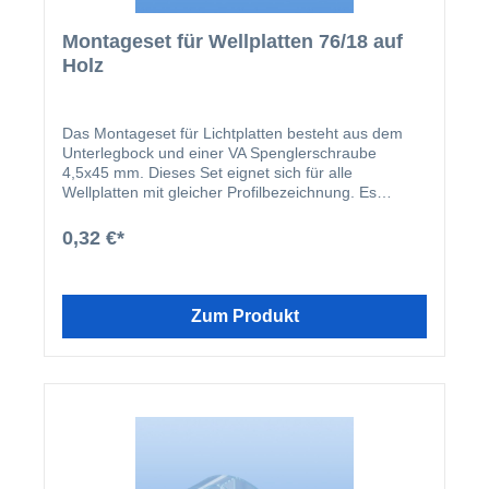
Montageset für Wellplatten 76/18 auf
Holz
Das Montageset für Lichtplatten besteht aus dem
Unterlegbock und einer VA Spenglerschraube
4,5x45 mm. Dieses Set eignet sich für alle
Wellplatten mit gleicher Profilbezeichnung. Es
werden pro m² ca. 8 Befestigungssets benötigt. Bitte
beachten Sie, dass die Schraubenlöcher in den
0,32 €*
Platten 3 mm größer vorgebohrt werden müssen.
Zum Produkt