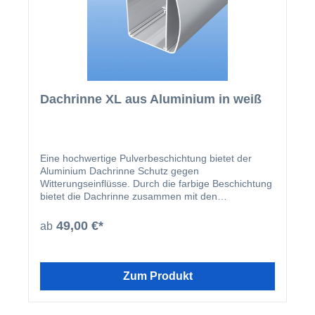
Dachrinne XL aus Aluminium in weiß
Eine hochwertige Pulverbeschichtung bietet der
Aluminium Dachrinne Schutz gegen
Witterungseinflüsse. Durch die farbige Beschichtung
bietet die Dachrinne zusammen mit den
beschichteten U-Profilen und Abrutschwinkeln ein
homogenes Gesamtbild.
49,00 €*
ab
Zum Produkt