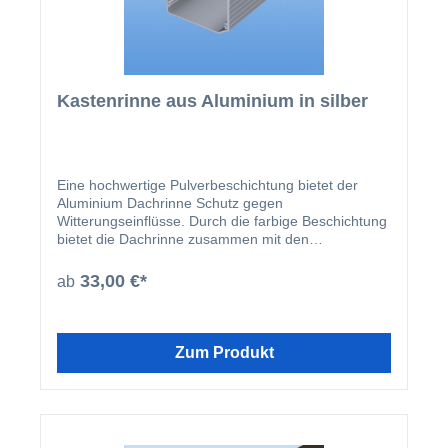
Kastenrinne aus Aluminium in silber
Eine hochwertige Pulverbeschichtung bietet der
Aluminium Dachrinne Schutz gegen
Witterungseinflüsse. Durch die farbige Beschichtung
bietet die Dachrinne zusammen mit den
beschichteten U-Profilen und Abrutschwinkeln ein
homogenes Gesamtbild.
33,00 €*
ab
Zum Produkt