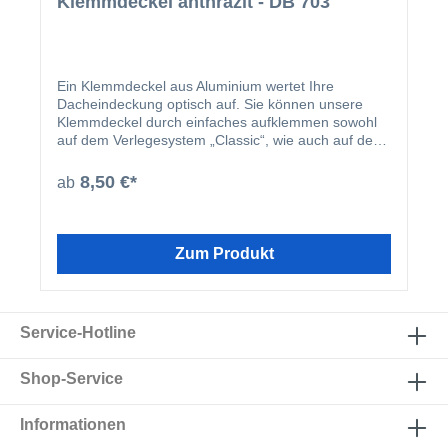
Klemmdeckel anthrazit - DB 703
Ein Klemmdeckel aus Aluminium wertet Ihre
Dacheindeckung optisch auf. Sie können unsere
Klemmdeckel durch einfaches aufklemmen sowohl
auf dem Verlegesystem „Classic“, wie auch auf dem
Verlegesystem „Premium“ anbringen. Einmal
montiert, harmoniert der Klemmdeckel nicht nur
8,50 €*
ab
farblich mit Ihren restlichen Profilleisten, sondern
deckt auch ideal die Schraubenköpfe der beiden
erhältlichen Verlegesysteme ab. Der Klemmdeckel
wird nach der Montage der Verlegeprofile einfach
Zum Produkt
aufgeklipst.
Service-Hotline
Shop-Service
Informationen