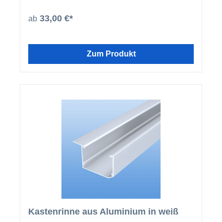
beschichteten U-Profilen und Abrutschwinkeln ein
homogenes Gesamtbild.
33,00 €*
ab
Zum Produkt
Kastenrinne aus Aluminium in weiß