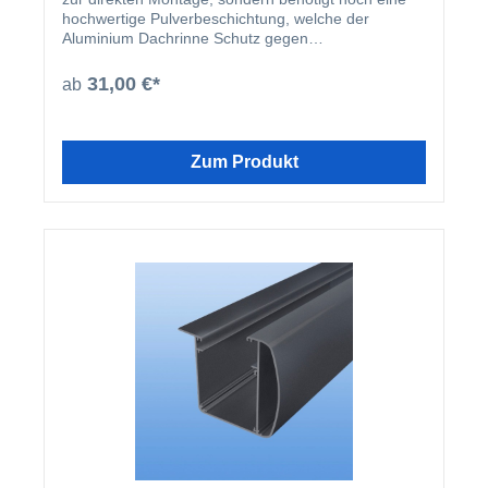
hochwertige Pulverbeschichtung, welche der
Aluminium Dachrinne Schutz gegen
Witterungseinflüsse bietet. Aus diesem Grund
empfehlen wir, dass die Dachrinnen nachträglich
31,00 €*
ab
bauseits beschichtet werden.
Zum Produkt