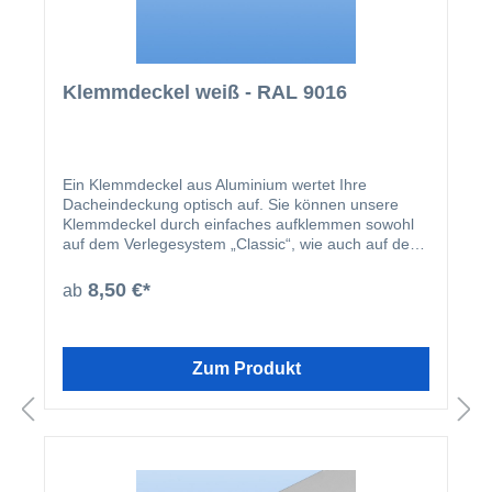
Klemmdeckel weiß - RAL 9016
Ein Klemmdeckel aus Aluminium wertet Ihre
Dacheindeckung optisch auf. Sie können unsere
Klemmdeckel durch einfaches aufklemmen sowohl
auf dem Verlegesystem „Classic“, wie auch auf dem
Verlegesystem „Premium“ anbringen. Einmal
montiert, harmoniert der Klemmdeckel nicht nur
8,50 €*
ab
farblich mit Ihren restlichen Profilleisten, sondern
deckt auch ideal die Schraubenköpfe der beiden
erhältlichen Verlegesysteme ab. Der Klemmdeckel
wird nach der Montage der Verlegeprofile einfach
Zum Produkt
aufgeklipst.