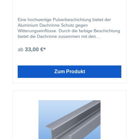
Eine hochwertige Pulverbeschichtung bietet der
Aluminium Dachrinne Schutz gegen
Witterungseinflüsse. Durch die farbige Beschichtung
bietet die Dachrinne zusammen mit den
beschichteten U-Profilen und Abrutschwinkeln ein
homogenes Gesamtbild.
33,00 €*
ab
Zum Produkt