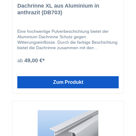
Dachrinne XL aus Aluminium in
anthrazit (DB703)
Eine hochwertige Pulverbeschichtung bietet der
Aluminium Dachrinne Schutz gegen
Witterungseinflüsse. Durch die farbige Beschichtung
bietet die Dachrinne zusammen mit den
beschichteten U-Profilen und Abrutschwinkeln ein
homogenes Gesamtbild.
49,00 €*
ab
Zum Produkt