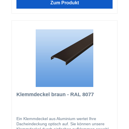
wird nach der Montage der Verlegeprofile einfach
Zum Produkt
aufgeklipst.
Klemmdeckel braun - RAL 8077
Ein Klemmdeckel aus Aluminium wertet Ihre
Dacheindeckung optisch auf. Sie können unsere
Klemmdeckel durch einfaches aufklemmen sowohl