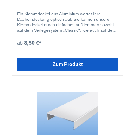
Ein Klemmdeckel aus Aluminium wertet Ihre
Dacheindeckung optisch auf. Sie können unsere
Klemmdeckel durch einfaches aufklemmen sowohl
auf dem Verlegesystem „Classic“, wie auch auf dem
Verlegesystem „Premium“ anbringen. Einmal
montiert, harmoniert der Klemmdeckel nicht nur
8,50 €*
ab
farblich mit Ihren restlichen Profilleisten, sondern
deckt auch ideal die Schraubenköpfe der beiden
erhältlichen Verlegesysteme ab. Der Klemmdeckel
wird nach der Montage der Verlegeprofile einfach
Zum Produkt
aufgeklipst.