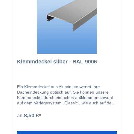
Klemmdeckel silber - RAL 9006
Ein Klemmdeckel aus Aluminium wertet Ihre
Dacheindeckung optisch auf. Sie können unsere
Klemmdeckel durch einfaches aufklemmen sowohl
auf dem Verlegesystem „Classic“, wie auch auf dem
Verlegesystem „Premium“ anbringen. Einmal
montiert, harmoniert der Klemmdeckel nicht nur
8,50 €*
ab
farblich mit Ihren restlichen Profilleisten, sondern
deckt auch ideal die Schraubenköpfe der beiden
erhältlichen Verlegesysteme ab. Der Klemmdeckel