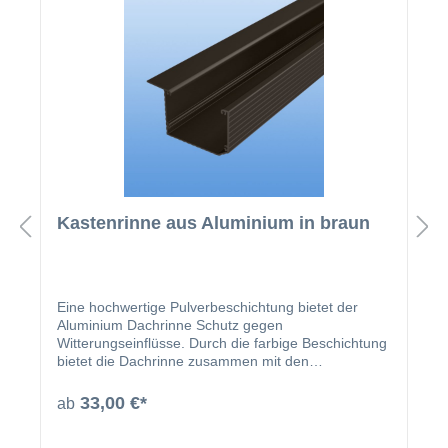
Kastenrinne aus Aluminium in braun
Eine hochwertige Pulverbeschichtung bietet der
Aluminium Dachrinne Schutz gegen
Witterungseinflüsse. Durch die farbige Beschichtung
bietet die Dachrinne zusammen mit den
beschichteten U-Profilen und Abrutschwinkeln ein
homogenes Gesamtbild.
33,00 €*
ab