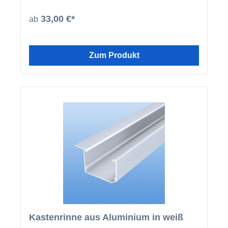
beschichteten U-Profilen und Abrutschwinkeln ein
homogenes Gesamtbild.
33,00 €*
ab
Zum Produkt
Kastenrinne aus Aluminium in weiß