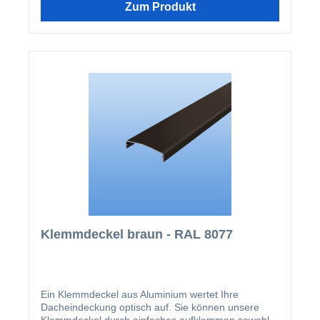
wird nach der Montage der Verlegeprofile einfach
Zum Produkt
aufgeklipst.
Klemmdeckel braun - RAL 8077
Ein Klemmdeckel aus Aluminium wertet Ihre
Dacheindeckung optisch auf. Sie können unsere
Klemmdeckel durch einfaches aufklemmen sowohl