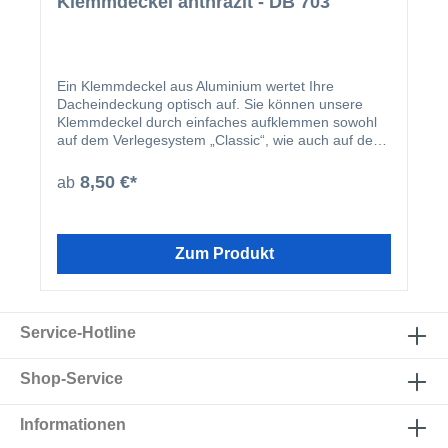
Klemmdeckel anthrazit - DB 703
Ein Klemmdeckel aus Aluminium wertet Ihre
Dacheindeckung optisch auf. Sie können unsere
Klemmdeckel durch einfaches aufklemmen sowohl
auf dem Verlegesystem „Classic“, wie auch auf dem
Verlegesystem „Premium“ anbringen. Einmal
montiert, harmoniert der Klemmdeckel nicht nur
8,50 €*
ab
farblich mit Ihren restlichen Profilleisten, sondern
deckt auch ideal die Schraubenköpfe der beiden
erhältlichen Verlegesysteme ab. Der Klemmdeckel
wird nach der Montage der Verlegeprofile einfach
Zum Produkt
aufgeklipst.
Service-Hotline
Shop-Service
Informationen