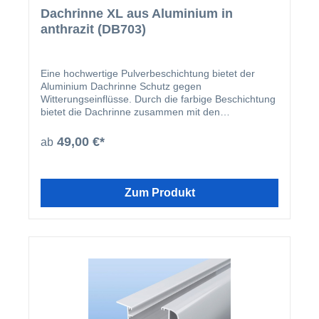
Dachrinne XL aus Aluminium in
anthrazit (DB703)
Eine hochwertige Pulverbeschichtung bietet der
Aluminium Dachrinne Schutz gegen
Witterungseinflüsse. Durch die farbige Beschichtung
bietet die Dachrinne zusammen mit den
beschichteten U-Profilen und Abrutschwinkeln ein
homogenes Gesamtbild.
49,00 €*
ab
Zum Produkt