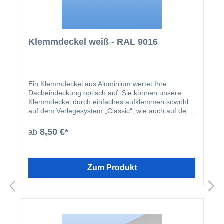
Klemmdeckel weiß - RAL 9016
Ein Klemmdeckel aus Aluminium wertet Ihre
Dacheindeckung optisch auf. Sie können unsere
Klemmdeckel durch einfaches aufklemmen sowohl
auf dem Verlegesystem „Classic“, wie auch auf dem
Verlegesystem „Premium“ anbringen. Einmal
montiert, harmoniert der Klemmdeckel nicht nur
8,50 €*
ab
farblich mit Ihren restlichen Profilleisten, sondern
deckt auch ideal die Schraubenköpfe der beiden
erhältlichen Verlegesysteme ab. Der Klemmdeckel
wird nach der Montage der Verlegeprofile einfach
Zum Produkt
aufgeklipst.