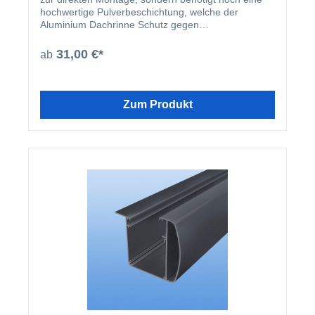
hochwertige Pulverbeschichtung, welche der
Aluminium Dachrinne Schutz gegen
Witterungseinflüsse bietet. Aus diesem Grund
empfehlen wir, dass die Dachrinnen nachträglich
31,00 €*
ab
bauseits beschichtet werden.
Zum Produkt