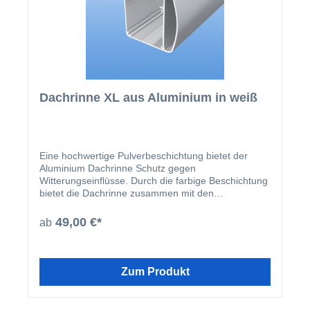
Dachrinne XL aus Aluminium in weiß
Eine hochwertige Pulverbeschichtung bietet der
Aluminium Dachrinne Schutz gegen
Witterungseinflüsse. Durch die farbige Beschichtung
bietet die Dachrinne zusammen mit den
beschichteten U-Profilen und Abrutschwinkeln ein
homogenes Gesamtbild.
49,00 €*
ab
Zum Produkt