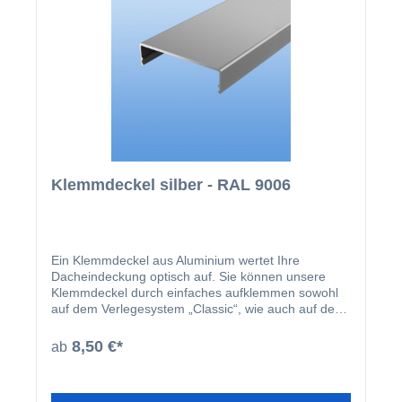
Klemmdeckel silber - RAL 9006
Ein Klemmdeckel aus Aluminium wertet Ihre
Dacheindeckung optisch auf. Sie können unsere
Klemmdeckel durch einfaches aufklemmen sowohl
auf dem Verlegesystem „Classic“, wie auch auf dem
Verlegesystem „Premium“ anbringen. Einmal
montiert, harmoniert der Klemmdeckel nicht nur
8,50 €*
ab
farblich mit Ihren restlichen Profilleisten, sondern
deckt auch ideal die Schraubenköpfe der beiden
erhältlichen Verlegesysteme ab. Der Klemmdeckel