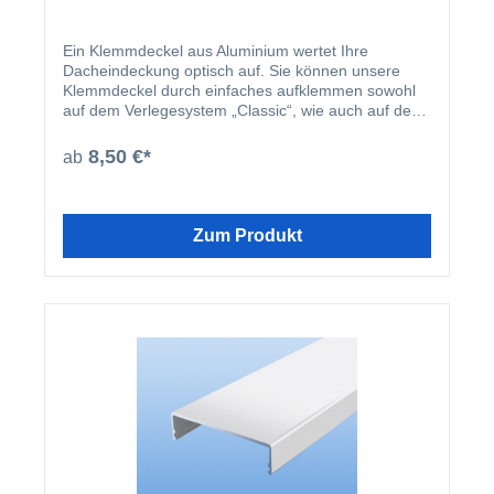
Ein Klemmdeckel aus Aluminium wertet Ihre
Dacheindeckung optisch auf. Sie können unsere
Klemmdeckel durch einfaches aufklemmen sowohl
auf dem Verlegesystem „Classic“, wie auch auf dem
Verlegesystem „Premium“ anbringen. Einmal
montiert, harmoniert der Klemmdeckel nicht nur
8,50 €*
ab
farblich mit Ihren restlichen Profilleisten, sondern
deckt auch ideal die Schraubenköpfe der beiden
erhältlichen Verlegesysteme ab. Der Klemmdeckel
wird nach der Montage der Verlegeprofile einfach
Zum Produkt
aufgeklipst.