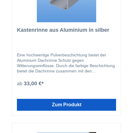
Kastenrinne aus Aluminium in silber
Eine hochwertige Pulverbeschichtung bietet der
Aluminium Dachrinne Schutz gegen
Witterungseinflüsse. Durch die farbige Beschichtung
bietet die Dachrinne zusammen mit den
beschichteten U-Profilen und Abrutschwinkeln ein
homogenes Gesamtbild.
33,00 €*
ab
Zum Produkt