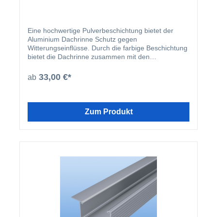
Eine hochwertige Pulverbeschichtung bietet der
Aluminium Dachrinne Schutz gegen
Witterungseinflüsse. Durch die farbige Beschichtung
bietet die Dachrinne zusammen mit den
beschichteten U-Profilen und Abrutschwinkeln ein
homogenes Gesamtbild.
33,00 €*
ab
Zum Produkt