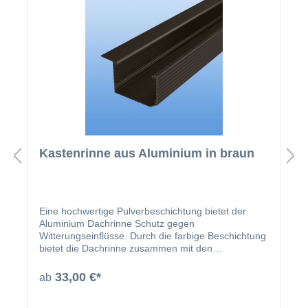
Kastenrinne aus Aluminium in braun
Eine hochwertige Pulverbeschichtung bietet der
Aluminium Dachrinne Schutz gegen
Witterungseinflüsse. Durch die farbige Beschichtung
bietet die Dachrinne zusammen mit den
beschichteten U-Profilen und Abrutschwinkeln ein
homogenes Gesamtbild.
33,00 €*
ab