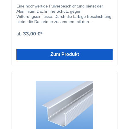
Eine hochwertige Pulverbeschichtung bietet der
Aluminium Dachrinne Schutz gegen
Witterungseinflüsse. Durch die farbige Beschichtung
bietet die Dachrinne zusammen mit den
beschichteten U-Profilen und Abrutschwinkeln ein
homogenes Gesamtbild.
33,00 €*
ab
Zum Produkt