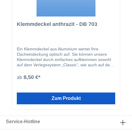
Klemmdeckel anthrazit - DB 703
Ein Klemmdeckel aus Aluminium wertet Ihre
Dacheindeckung optisch auf. Sie können unsere
Klemmdeckel durch einfaches aufklemmen sowohl
auf dem Verlegesystem „Classic“, wie auch auf dem
Verlegesystem „Premium“ anbringen. Einmal
montiert, harmoniert der Klemmdeckel nicht nur
8,50 €*
ab
farblich mit Ihren restlichen Profilleisten, sondern
deckt auch ideal die Schraubenköpfe der beiden
erhältlichen Verlegesysteme ab. Der Klemmdeckel
wird nach der Montage der Verlegeprofile einfach
Zum Produkt
aufgeklipst.
Service-Hotline