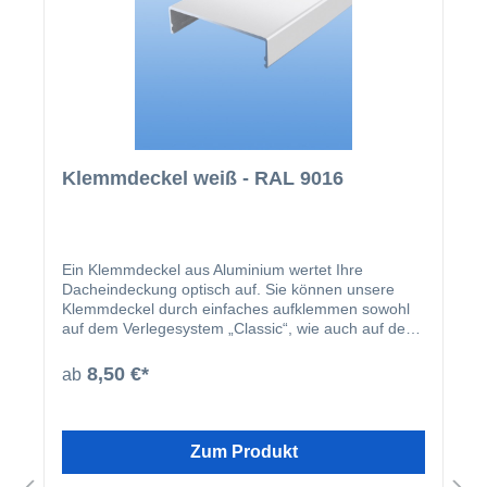
Klemmdeckel weiß - RAL 9016
Ein Klemmdeckel aus Aluminium wertet Ihre
Dacheindeckung optisch auf. Sie können unsere
Klemmdeckel durch einfaches aufklemmen sowohl
auf dem Verlegesystem „Classic“, wie auch auf dem
Verlegesystem „Premium“ anbringen. Einmal
montiert, harmoniert der Klemmdeckel nicht nur
8,50 €*
ab
farblich mit Ihren restlichen Profilleisten, sondern
deckt auch ideal die Schraubenköpfe der beiden
erhältlichen Verlegesysteme ab. Der Klemmdeckel
wird nach der Montage der Verlegeprofile einfach
Zum Produkt
aufgeklipst.