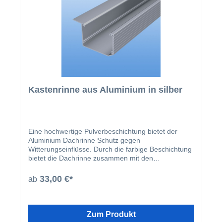
Kastenrinne aus Aluminium in silber
Eine hochwertige Pulverbeschichtung bietet der
Aluminium Dachrinne Schutz gegen
Witterungseinflüsse. Durch die farbige Beschichtung
bietet die Dachrinne zusammen mit den
beschichteten U-Profilen und Abrutschwinkeln ein
homogenes Gesamtbild.
33,00 €*
ab
Zum Produkt