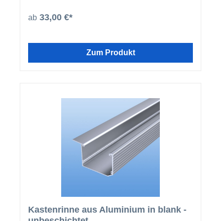
beschichteten U-Profilen und Abrutschwinkeln ein
homogenes Gesamtbild.
33,00 €*
ab
Zum Produkt
Kastenrinne aus Aluminium in blank -
unbeschichtet