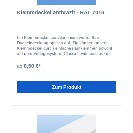
Klemmdeckel anthrazit - RAL 7016
Ein Klemmdeckel aus Aluminium wertet Ihre
Dacheindeckung optisch auf. Sie können unsere
Klemmdeckel durch einfaches aufklemmen sowohl
auf dem Verlegesystem „Classic“, wie auch auf dem
Verlegesystem „Premium“ anbringen. Einmal
montiert, harmoniert der Klemmdeckel nicht nur
8,50 €*
ab
farblich mit Ihren restlichen Profilleisten, sondern
deckt auch ideal die Schraubenköpfe der beiden
erhältlichen Verlegesysteme ab. Der Klemmdeckel
wird nach der Montage der Verlegeprofile einfach
Zum Produkt
aufgeklipst.