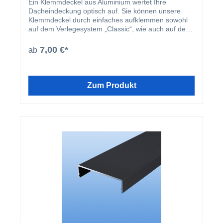
Ein Klemmdeckel aus Aluminium wertet Ihre
Dacheindeckung optisch auf. Sie können unsere
Klemmdeckel durch einfaches aufklemmen sowohl
auf dem Verlegesystem „Classic“, wie auch auf dem
Verlegesystem „Premium“ anbringen. Einmal
montiert, harmoniert der Klemmdeckel nicht nur
7,00 €*
ab
farblich mit Ihren restlichen Profilleisten, sondern
deckt auch ideal die Schraubenköpfe der beiden
erhältlichen Verlegesysteme ab. Der Klemmdeckel
wird nach der Montage der Verlegeprofile einfach
Zum Produkt
aufgeklipst.