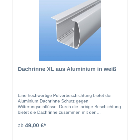
Dachrinne XL aus Aluminium in weiß
Eine hochwertige Pulverbeschichtung bietet der
Aluminium Dachrinne Schutz gegen
Witterungseinflüsse. Durch die farbige Beschichtung
bietet die Dachrinne zusammen mit den
beschichteten U-Profilen und Abrutschwinkeln ein
homogenes Gesamtbild.
49,00 €*
ab