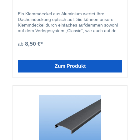
Ein Klemmdeckel aus Aluminium wertet Ihre
Dacheindeckung optisch auf. Sie können unsere
Klemmdeckel durch einfaches aufklemmen sowohl
auf dem Verlegesystem „Classic“, wie auch auf dem
Verlegesystem „Premium“ anbringen. Einmal
montiert, harmoniert der Klemmdeckel nicht nur
8,50 €*
ab
farblich mit Ihren restlichen Profilleisten, sondern
deckt auch ideal die Schraubenköpfe der beiden
erhältlichen Verlegesysteme ab. Der Klemmdeckel
wird nach der Montage der Verlegeprofile einfach
Zum Produkt
aufgeklipst.