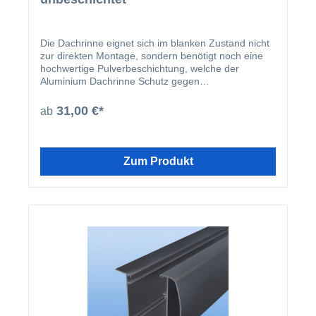
Die Dachrinne eignet sich im blanken Zustand nicht
zur direkten Montage, sondern benötigt noch eine
hochwertige Pulverbeschichtung, welche der
Aluminium Dachrinne Schutz gegen
Witterungseinflüsse bietet. Aus diesem Grund
empfehlen wir, dass die Dachrinnen nachträglich
31,00 €*
ab
bauseits beschichtet werden.
Zum Produkt