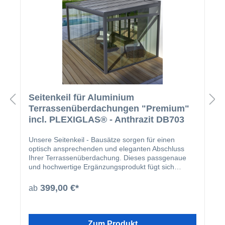
Seitenkeil für Aluminium
Terrassenüberdachungen "Premium"
incl. PLEXIGLAS® - Anthrazit DB703
Unsere Seitenkeil - Bausätze sorgen für einen
optisch ansprechenden und eleganten Abschluss
Ihrer Terrassenüberdachung. Dieses passgenaue
und hochwertige Ergänzungsprodukt fügt sich
nahtlos an Ihre bereits bestehende Überdachung
ein.Der Bausatz besteht aus den nachfolgenden
399,00 €*
ab
Komponenten:1 Pfosten 60 x 110 a 3000mm 1
Querträger 60 x 110 in gewählter Länge des
Seitenkeils1 Stück Acrylglas 5mm farblos mit 680mm
Breite und die Länge richtet sich nach der gewählten
Zum Produkt