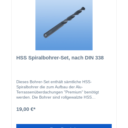
HSS Spiralbohrer-Set, nach DIN 338
Dieses Bohrer-Set enthält sämtliche HSS-
Spiralbohrer die zum Aufbau der Alu-
Terrassenüberdachungen "Premium" benötigt
werden. Die Bohrer sind rollgewalzte HSS
Spiralbohrer nach DIN 338, Typ N. Elastisch und für
robuste Bohrarbeiten geeignet (z. B. für
19,00 €*
Handbohrmaschinen, für Montagearbeiten,
Reparaturen usw.). Im Set sind folgende Bohrer
enthalten: 1 Stk. HSS-Spiralbohrer 3,5mm 2 Stk.
HSS-Spiralbohrer 4,8mm 1 Stk. HSS-Spiralbohrer