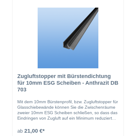
Zugluftstopper mit Bürstendichtung
für 10mm ESG Scheiben - Anthrazit DB
703
Mit dem 10mm Bürstenprofil, bzw. Zugluftstopper für
Glasschiebewände können Sie die Zwischenräume
zweier 10mm ESG Scheiben schließen, so dass das
Eindringen von Zugluft auf ein Minimum reduziert
werden kann. Das farblich, auf unsere
Glasschiebewände, abgestimmte Profil wird einfach
21,00 €*
ab
auf die Glasscheibe aufgesteckt. Um einen sicheren