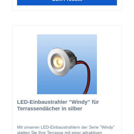
Länge des Seitenkeils. Bei Längen über 3000mm,
wird die Acrylglasscheibe zweigeteilt.1 Stück H-Profil
a 500mm (nur bei zweigeteilten Scheiben)F-Profile
in ausreichender Menge (Die Menge richtet sich
nach der Längenauswahl des
Seitenkeils)Einfassdichtung in ausreichender
Menge3 Rahmendübel2
AussteifungswinkelBohrschrauben 5,5 x 25 mit
Kopflackierung in ausreichender Menge
LED-Einbaustrahler "Windy" für
Terrassendächer in silber
Mit unseren LED-Einbaustrahlern der Serie "Windy"
statten Sie Ihre Terrasse mit einer attraktiven