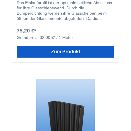
Das Einlaufprofil ist der optimale seitliche Abschluss
für Ihre Glasschiebewand. Durch die
Bumperdichtung werden ihre Glasscheiben beim
öffnen der Glaselemente abgefedert. Da die
Scheiben durch die Dichtung abgefedert werden und
nicht direkt gegen den senkrechten Pfosten stoßen,
75,20 €*
wir die Lebensdauer Ihrer Überdachung verlängert.
Grundpreis:
32,00 €* / 1 Meter
Zum Produkt