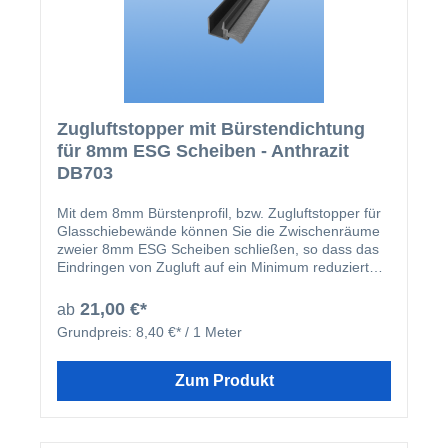
Zugluftstopper mit Bürstendichtung
für 8mm ESG Scheiben - Anthrazit
DB703
Mit dem 8mm Bürstenprofil, bzw. Zugluftstopper für
Glasschiebewände können Sie die Zwischenräume
zweier 8mm ESG Scheiben schließen, so dass das
Eindringen von Zugluft auf ein Minimum reduziert
werden kann. Das farblich, auf unsere
Glasschiebewände, abgestimmte Profil wird einfach
21,00 €*
ab
auf die Glasscheibe aufgesteckt. Um einen sicheren
Grundpreis:
8,40 €* / 1 Meter
Halt der Zugluftstopper auf dem Glas zu
gewärleisten, kann in das Profil eine dünne Schicht
von unserem Montagekleber gegeben werden.
Zum Produkt