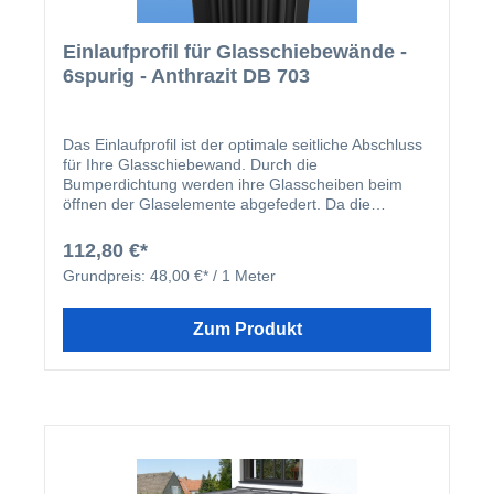
Einlaufprofil für Glasschiebewände -
6spurig - Anthrazit DB 703
Das Einlaufprofil ist der optimale seitliche Abschluss
für Ihre Glasschiebewand. Durch die
Bumperdichtung werden ihre Glasscheiben beim
öffnen der Glaselemente abgefedert. Da die
Scheiben durch die Dichtung abgefedert werden und
nicht direkt gegen den senkrechten Pfosten stoßen,
112,80 €*
wir die Lebensdauer Ihrer Überdachung verlängert.
Grundpreis:
48,00 €* / 1 Meter
Zum Produkt