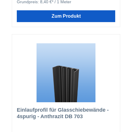
Grundpreis:
8,40 €* / 1 Meter
Halt der Zugluftstopper auf dem Glas zu
gewärleisten, kann in das Profil eine dünne Schicht
von unserem Montagekleber gegeben werden.
Zum Produkt
Einlaufprofil für Glasschiebewände -
4spurig - Anthrazit DB 703