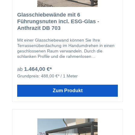
Glasschiebewände mit 6
Führungsnuten incl. ESG-Glas -
Anthrazit DB 703
Mit einer Glasschiebewand können Sie Ihre
Terrassenüberdachung im Handumdrehen in einen
geschlossenen Raum verwandeln. Durch die
schlanken Profile und die rahmenlosen
Glaselemente (ESG-Glas ist bereits im Angebot
enthalten) haben Sie weiterhin einen
1.464,00 €*
ab
uneingeschränkten Blick in Ihren Garten. Es besteht
Grundpreis:
488,00 €* / 1 Meter
die Möglichkeit alle Glaselemente sowohl in eine
Richtung zu schieben oder auch einen Teil nach
rechts und den anderen Teil nach links. Durch diese
Zum Produkt
Möglichkeit werden Ihnen je nach Witterung alle
Möglichkeiten offen gelassen um sich perfekt gegen
das schlechte Wetter zu schützen. Wir bieten Ihnen
das Schienensystem in zwei Farben an. Hier haben
Sie die Auswahl zwischen einem anthrazitfarbigen
Strukturlack in DB703, oder einer seidenglänzenden
Oberfläche in weiß. Nun noch einige wichtige
Hinweise: nur ESG Glas (Sicherheitsglas)