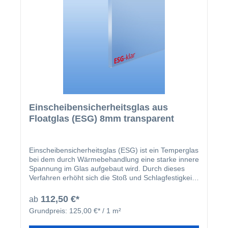
Einscheibensicherheitsglas aus
Floatglas (ESG) 8mm transparent
Einscheibensicherheitsglas (ESG) ist ein Temperglas
bei dem durch Wärmebehandlung eine starke innere
Spannung im Glas aufgebaut wird. Durch dieses
Verfahren erhöht sich die Stoß und Schlagfestigkeit
im Vergleich zu "normalen" Flachglas. Zerbricht eine
ESG-Scheibe, so zerfällt diese in kleine
112,50 €*
ab
Würfelstücke, meist unter 3cm, so dass bei Bruch
Grundpreis:
125,00 €* / 1 m²
das Verletzungsrisiko deutlich minimiert wird. ESG-
Glas darf nicht für Überkopfverglasungen eingesetzt