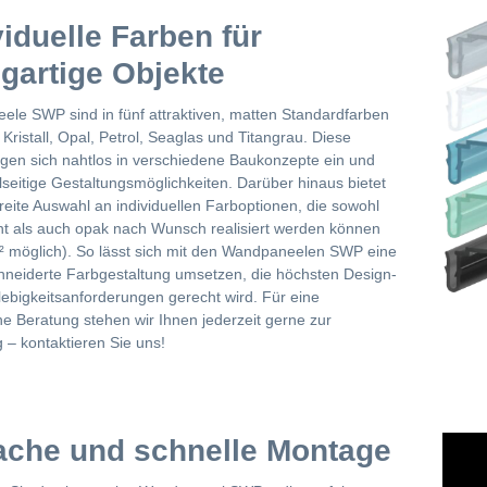
viduelle Farben für
igartige Objekte
le SWP sind in fünf attraktiven, matten Standardfarben
: Kristall, Opal, Petrol, Seaglas und Titangrau. Diese
gen sich nahtlos in verschiedene Baukonzepte ein und
elseitige Gestaltungsmöglichkeiten. Darüber hinaus bietet
breite Auswahl an individuellen Farboptionen, die sowohl
nt als auch opak nach Wunsch realisiert werden können
 möglich). So lässt sich mit den Wandpaneelen SWP eine
eiderte Farbgestaltung umsetzen, die höchsten Design-
ebigkeitsanforderungen gerecht wird. Für eine
he Beratung stehen wir Ihnen jederzeit gerne zur
 – kontaktieren Sie uns!
ache und schnelle Montage