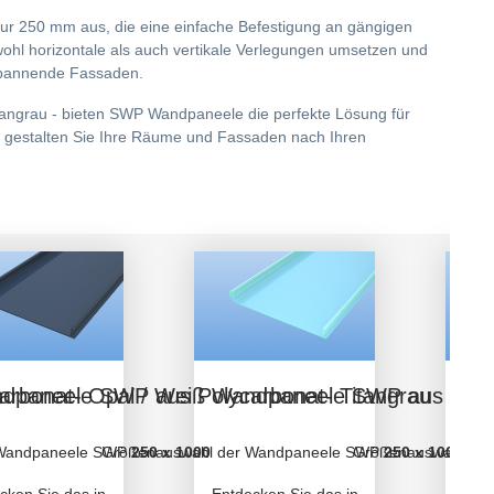
nur 250 mm aus, die eine einfache Befestigung an gängigen
wohl horizontale als auch vertikale Verlegungen umsetzen und
, spannende Fassaden.
Titangrau - bieten SWP Wandpaneele die perfekte Lösung für
d gestalten Sie Ihre Räume und Fassaden nach Ihren
rbonat- Opal / Weiß
dpaneele SWP aus Polycarbonat- Titangrau
Wandpaneele SWP aus Polyc
Wa
 Wandpaneele SWP
Größenauswahl der Wandpaneele SWP
250 x 1000
Größenauswahl de
250 x 1000
 die ideale Lösung für hochwertige Wandverkleidungen aus massivem Po
SWP (Solid Wall Panel) von Rodeca – die ideale Lösung für hochwertig
cken Sie das innovative Wandpaneel SWP (Solid Wall Panel) von Rodeca
Entdecken Sie das innovative Wandpaneel
Entd