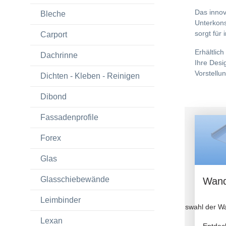
Das innov
Bleche
Unterkons
sorgt für
Carport
Erhältlic
Dachrinne
Ihre Desi
Vorstellu
Dichten - Kleben - Reinigen
Dibond
Fassadenprofile
Forex
Glas
Glasschiebewände
Wand
Leimbinder
Größenauswahl der W
Lexan
Entdeck