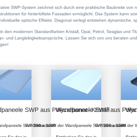
ative SWP-System zeichnet sich durch eine praktische Baubreite von 
truktionen für hinterlüftete Fassaden ermöglicht. Das System kann so
 individuelle optische Effekte. Diagonal verlegt entstehen dynamische
h in den modernen Standardfarben Kristall, Opal, Petrol, Seaglas und 
gn- und Langlebigkeitsansprüche. Lassen Sie sich von uns beraten un
ngen!
paneele SWP aus Polycarbonat- Kristall
Wandpaneele SWP aus Polyca
Wan
andpaneele SWP
Größenauswahl der Wandpaneele SWP
250 x 1000
Größenauswahl der
250 x 1000
en Sie das innovative Wandpaneel SWP (Solid Wall Panel) von Rodeca –
Entdecken Sie das innovative Wandpaneel 
Entde