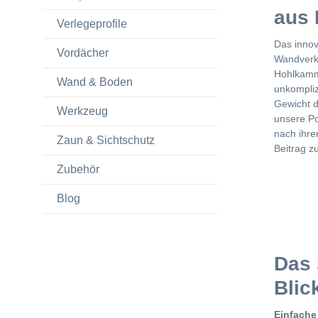
aus 
Verlegeprofile
Das innov
Vordächer
Wandverk
Hohlkamm
Wand & Boden
unkompliz
Gewicht d
Werkzeug
unsere Po
nach ihre
Zaun & Sichtschutz
Beitrag z
Zubehör
Blog
Das 
Blic
Einfache