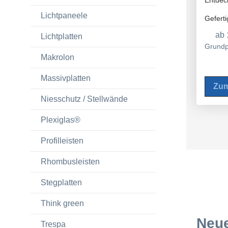
Lichtpaneele
Geferti
ab
Lichtplatten
Die Wa
Grundp
Makrolon
Mon
f
Massivplatten
Zum
Wan
Niesschutz / Stellwände
https:
Plexiglas®
Profilleisten
Rhombusleisten
Stegplatten
Think green
Neue
Trespa