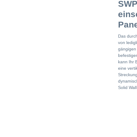
SWP 
eins
Pane
Das durch
von ledig
gängigen 
befestige
kann Ihr 
eine vert
Streckung
dynamisc
Solid Wal