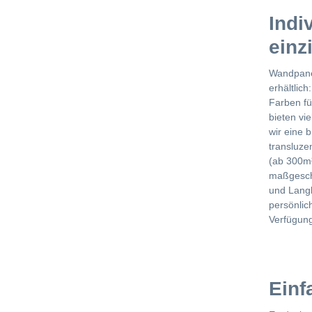
Indi
einz
Wandpanee
erhältlich
Farben fü
bieten vi
wir eine 
transluze
(ab 300m²
maßgeschn
und Langl
persönlic
Verfügung
Einf