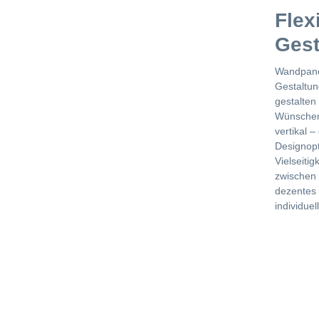
Flex
Gest
Wandpane
Gestaltun
gestalten
Wünschen
vertikal 
Designopt
Vielseiti
zwischen 
dezentes 
individue