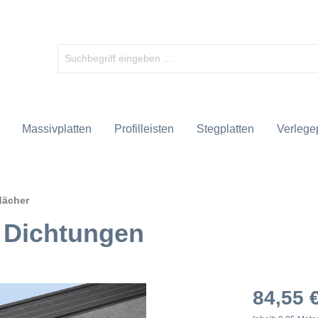
Massivplatten
Profilleisten
Stegplatten
Verlegep
dächer
. Dichtungen
84,55 