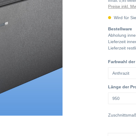
Inhalt:
0,95 Mete
Preise inkl. M
Wird für Sie
Bestellware
Abholung inne
Lieferzeit in
Lieferzeit res
Farbwahl der
Länge der Pr
Zuschnittsma
Anzahl