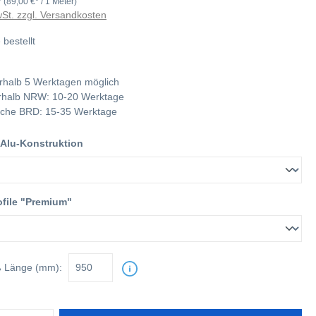
r
(89,00 €* / 1 Meter)
wSt. zzgl. Versandkosten
 bestellt
rhalb 5 Werktagen möglich
nerhalb NRW: 10-20 Werktage
tliche BRD: 15-35 Werktage
 Alu-Konstruktion
ofile "Premium"
ß
Länge (mm):