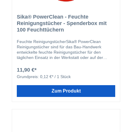
Sika® PowerClean - Feuchte
Reinigungstücher - Spenderbox mit
100 Feuchttüchern
Feuchte ReinigungstücherSika® PowerClean
Reinigungstücher sind für das Bau-Handwerk
entwickelte feuchte Reinigungstücher für den
täglichen Einsatz in der Werkstatt oder auf der
Baustelle. Sie reinigen universell, schnell und
gründlich ohne Wasser.Vorteile Hervorragende
11,90 €*
Reinigungseigenschaften Gebrauchsfertig aus der
Grundpreis:
0,12 €* / 1 Stück
praktischen Spenderbox Zeitsparend, kein
Händewaschen mehr nötig Besonders
hautschonend und pflegend Vorbeugend gegen
Zum Produkt
Rissbildung der Haut Anwendung Vielseitig
einsetzbar entfernen Sika® PowerClean
Reinigungstücher mühelos hartnäckige
Verschmutzungen wie Öle, Fette, Benzin, Tinte, aber
auch frische und noch nicht getrocknete Farben,
Lacke, Dichtstoffe, Klebstoffe, Bitumen, PU-
Schäume und vieles mehr. Verarbeitungshinweise
Den Deckel öffnen und die Folienabdeckung