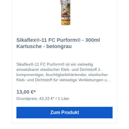
Flexibel und elastisch Schleifbar PU-Technologie der
neuesten Generation Purform® von Sika® Sehr
geringer Monomergehalt, keine Schulungspflicht für
die sichere Verwendung von diisocyanathaltigen
Produkten (REACH-Beschränkung 2023)
Geruchsneutral, lösemittelfrei, sehr emissionsarm
Sikaflex®-11 FC Purform® - 300ml
Kartusche - betongrau
Sikaflex®-11 FC Purform® ist ein vielseitig
einsetzbarer elastischer Kleb- und Dichtstoff.1-
komponentiger, feuchtigkeitshärtender, elastischer
Kleb- und Dichtstoff für vielseitige Verklebungen und
Fugenabdichtungen im Innen- und Außenbereich mit
guter und dauerhafter Haftung auf vielen üblichen
13,00 €*
Baustoffen. Anwendung Klebstoﬀ für den Innen- und
Grundpreis:
43,33 €* / 1 Liter
Außenbereich zum Verkleben von vielen Bauteilen
und Materialien. Fugendichtstoﬀ zum Abdichten von
vertikalen und horizontalen Fugen im Holz- und
Zum Produkt
Metallbau, Klima-/ Lüftungsbereich, bei Wand- und
Bodenfugen und vielen weiteren
Anwendungen.Abdichtung von Spalten und