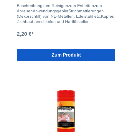
Beschreibungzum Reinigenzum Entfettenzum
AnrauenAnwendungsgebietStrichmattierungen
(Dekorschliff) von NE-Metallen, Edelstahl etc.Kupfer,
Ziehhaut anschleifen und Hartlötstellen
verschleifenAnrauen / Anschleifen zur
Vorbehandlung, zum Auftragen von Primern
2,20 €*
Zum Produkt