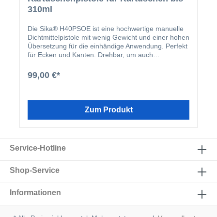
310ml
Die Sika® H40PSOE ist eine hochwertige manuelle
Dichtmittelpistole mit wenig Gewicht und einer hohen
Übersetzung für die einhändige Anwendung. Perfekt
für Ecken und Kanten: Drehbar, um auch
schwierigste Stellen zu erreichen. Somit lassen sich
Kleb- und Dichtstoffe mühelos verarbeiten. Zwei
99,00 €*
weitere Besonderheiten sind der ergonomisch
verstärkte Softgriff sowie ein Karabinerhaken zur
Sicherung und Entlastung.
Zum Produkt
Service-Hotline
Shop-Service
Informationen