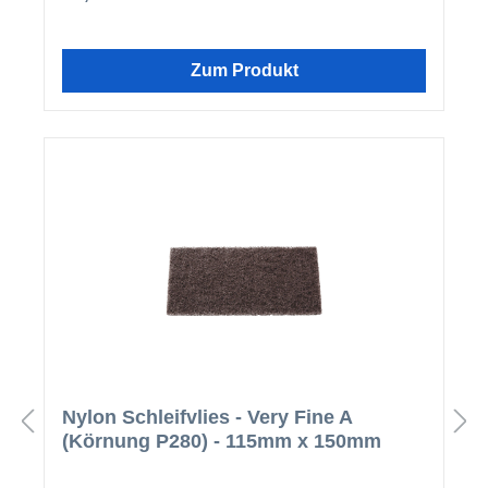
LösungsmittelnKurze AblüftezeitTransparent
Anwendung Zum Reinigen und Aktivieren von nicht-
porösen Untergründen, wie
z.B.:MetalleKunststoffeglasierte Fliesenlackierte
Zum Produkt
UntergründeVorteile Frei von aggressiven
LösungsmittelnKurze AblüftezeitTransparentEinfache
Anwendung
Nylon Schleifvlies - Very Fine A
(Körnung P280) - 115mm x 150mm