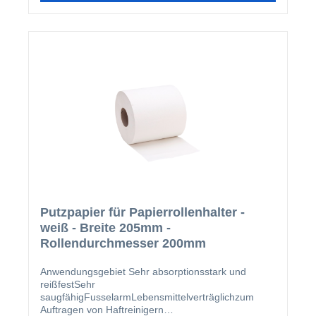
erforderlich.AnwendungsgebietUntergrundreinigung
vor dem Auftragen des Primers und des
KlebstoffesEntfernung von Etiketten und Klebern auf
der WindschutzscheibeAls Primerpinsel für den
Auftrag des Primers geeignetEntfernung von
Rückständen auf verschiedenen Oberflächen (z.B.
Entfernung von Marker- oder Filzstiftrückständen)
Putzpapier für Papierrollenhalter -
weiß - Breite 205mm -
Rollendurchmesser 200mm
Anwendungsgebiet Sehr absorptionsstark und
reißfestSehr
saugfähigFusselarmLebensmittelverträglichzum
Auftragen von Haftreinigern