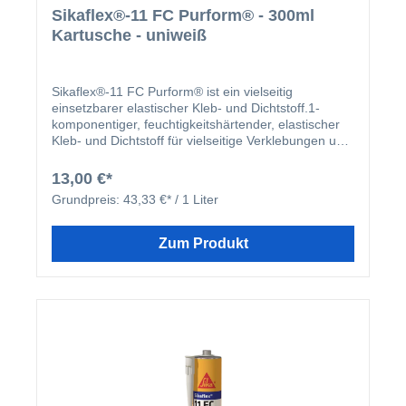
Sikaflex®-11 FC Purform® - 300ml
Kartusche - uniweiß
Sikaflex®-11 FC Purform® ist ein vielseitig
einsetzbarer elastischer Kleb- und Dichtstoff.1-
komponentiger, feuchtigkeitshärtender, elastischer
Kleb- und Dichtstoff für vielseitige Verklebungen und
Fugenabdichtungen im Innen- und Außenbereich mit
guter und dauerhafter Haftung auf vielen üblichen
13,00 €*
Baustoffen. Anwendung Klebstoﬀ für den Innen- und
Grundpreis:
43,33 €* / 1 Liter
Außenbereich zum Verkleben von vielen Bauteilen
und Materialien. Fugendichtstoﬀ zum Abdichten von
vertikalen und horizontalen Fugen im Holz- und
Zum Produkt
Metallbau, Klima-/ Lüftungsbereich, bei Wand- und
Bodenfugen und vielen weiteren
Anwendungen.Abdichtung von Spalten und
unterbrochenen Schweißnähten im Stahlbau zur
Vermeidung von Spalt- oder
Berührungskorrosion.Vorteile Zulässige
Gesamtverformung 25 % Gute mechanische
Beständigkeit Alterungs- und witterungsbeständig
Ausgezeichnete Haftung an den üblichen Baustoffen
Leicht zu verarbeiten und standfeste Kleberaupe