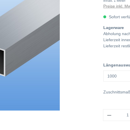
Inhalt:
1 Meter
Preise inkl. M
Sofort verf
Lagerware
Abholung nach
Lieferzeit in
Lieferzeit res
Längenauswah
Zuschnittsma
Anzahl