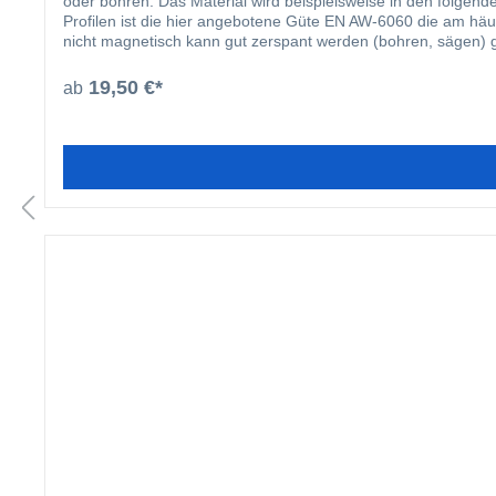
oder bohren. Das Material wird beispielsweise in den folgenden Bereichen eingesetzt: Fensterbau Solarbranche Zaunbau Möbelbau Gel
Profilen ist die hier angebotene Güte EN AW-6060 die am häufigsten verwende
nicht magnetisch kann gut zerspant werden (bohren, sägen) 
19,50 €*
ab