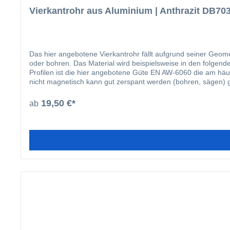
Vierkantrohr aus Aluminium | Anthrazit DB703
Das hier angebotene Vierkantrohr fällt aufgrund seiner Geome
oder bohren. Das Material wird beispielsweise in den folgenden Bereichen eingesetzt: Fensterbau Solarbranche Zaunbau Möbelbau Gel
Profilen ist die hier angebotene Güte EN AW-6060 die am häufigsten verwende
nicht magnetisch kann gut zerspant werden (bohren, sägen) 
19,50 €*
ab