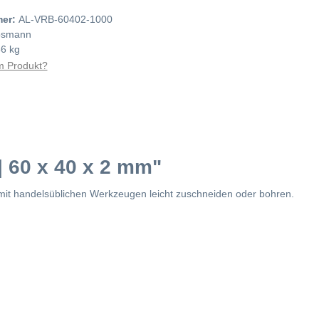
mer:
AL-VRB-60402-1000
smann
56 kg
 Produkt?
| 60 x 40 x 2 mm"
h mit handelsüblichen Werkzeugen leicht zuschneiden oder bohren.