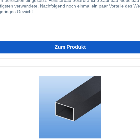
änderbau Fassadenbau Im Bereich von stranggepressten
te. Nachfolgend noch einmal ein paar Vorteile des Werkstoffes Aluminium: einfach zu be
geringes Gewicht
Zum Produkt