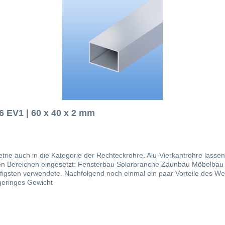
E6 EV1 | 60 x 40 x 2 mm
trie auch in die Kategorie der Rechteckrohre. Alu-Vierkantrohre lasse
änderbau Fassadenbau Im Bereich von stranggepressten
te. Nachfolgend noch einmal ein paar Vorteile des Werkstoffes Aluminium: einfach zu be
geringes Gewicht