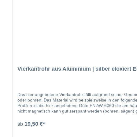
Vierkantrohr aus Aluminium | silber eloxiert 
Das hier angebotene Vierkantrohr fällt aufgrund seiner Geome
oder bohren. Das Material wird beispielsweise in den folgenden Bereichen eingesetzt: Fensterbau Solarbranche Zaunbau Möbelbau Gel
Profilen ist die hier angebotene Güte EN AW-6060 die am häufigsten verwende
nicht magnetisch kann gut zerspant werden (bohren, sägen) 
19,50 €*
ab