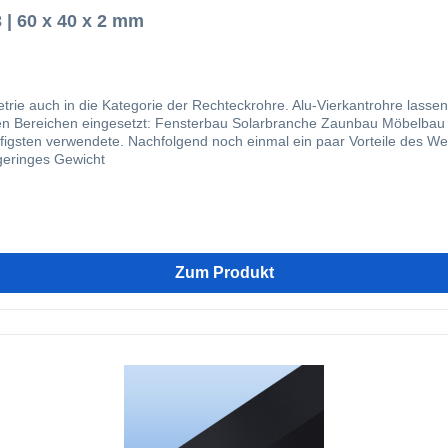
 | 60 x 40 x 2 mm
trie auch in die Kategorie der Rechteckrohre. Alu-Vierkantrohre lasse
änderbau Fassadenbau Im Bereich von stranggepressten
te. Nachfolgend noch einmal ein paar Vorteile des Werkstoffes Aluminium: einfach zu be
geringes Gewicht
Zum Produkt