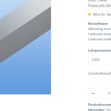
Inhalt:
1 Meter
Preise inkl. M
Wird für Sie
Bestellware
Abholung inne
Lieferzeit in
Lieferzeit res
Längenauswah
Zuschnittsma
Anzahl
Produktnum
Hersteller:
Go