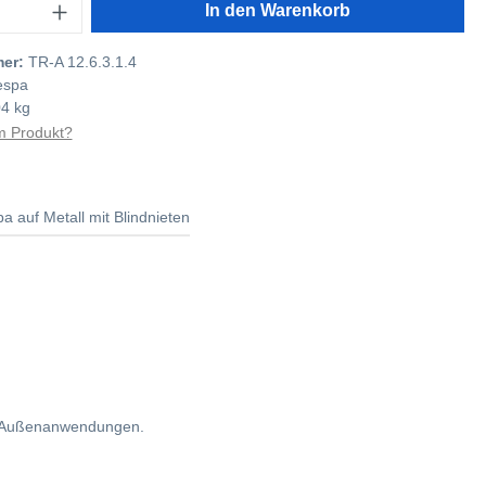
In den Warenkorb
mer:
TR-A 12.6.3.1.4
espa
04 kg
 Produkt?
a auf Metall mit Blindnieten
für Außenanwendungen.