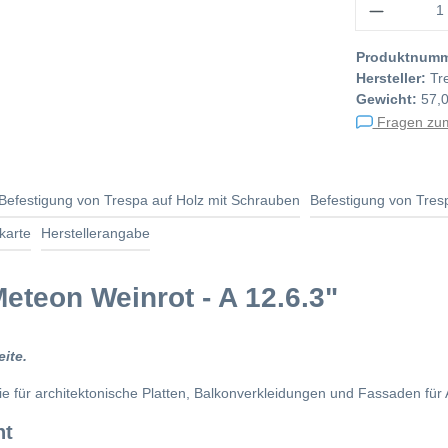
Produktnum
Hersteller:
Tr
Gewicht:
57,
Fragen zum
Befestigung von Trespa auf Holz mit Schrauben
Befestigung von Tresp
karte
Herstellerangabe
eteon Weinrot - A 12.6.3"
ite.
lie für architektonische Platten, Balkonverkleidungen und Fassaden 
ht