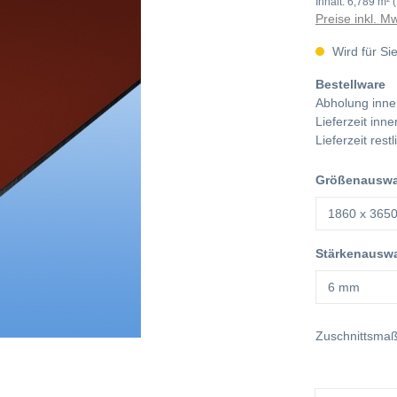
Inhalt:
6,789 m²
Preise inkl. M
Wird für Sie
Bestellware
Abholung inne
Lieferzeit in
Lieferzeit res
Größenauswah
Stärkenauswa
Zuschnittsma
Anzahl