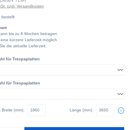
(139,00 €* / 1 m²)
wSt. zzgl. Versandkosten
 bestellt
ware
 kann bis zu 8 Wochen betragen,
h eine kürzere Lieferzeit möglich.
Sie die aktuelle Lieferzeit.
l für Trespaplatten
hl für Trespaplatten
ß
Breite (mm):
Länge (mm):