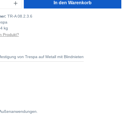
In den Warenkorb
mer:
TR-A 08.2.3.6
espa
04 kg
 Produkt?
festigung von Trespa auf Metall mit Blindnieten
für Außenanwendungen.