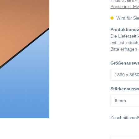
Inhalt:
6,789 m²
Preise inkl. M
Wird für Sie
Produktions
Die Lieferzeit
evtl. ist jedoc
Bitte erfragen 
Größenauswah
Stärkenauswa
Zuschnittsma
Anzahl