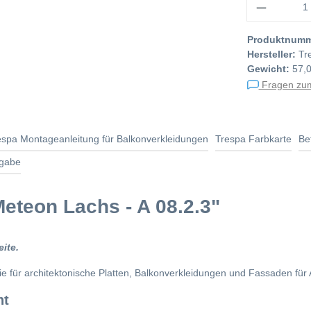
Produktnum
Hersteller:
Tr
Gewicht:
57,
Fragen zum
espa Montageanleitung für Balkonverkleidungen
Trespa Farbkarte
Be
ngabe
eteon Lachs - A 08.2.3"
ite.
lie für architektonische Platten, Balkonverkleidungen und Fassaden 
ht