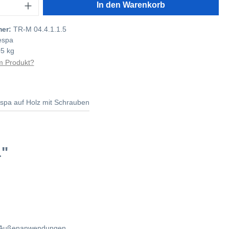
In den Warenkorb
mer:
TR-M 04.4.1.1.5
espa
05 kg
 Produkt?
espa auf Holz mit Schrauben
1"
für Außenanwendungen.