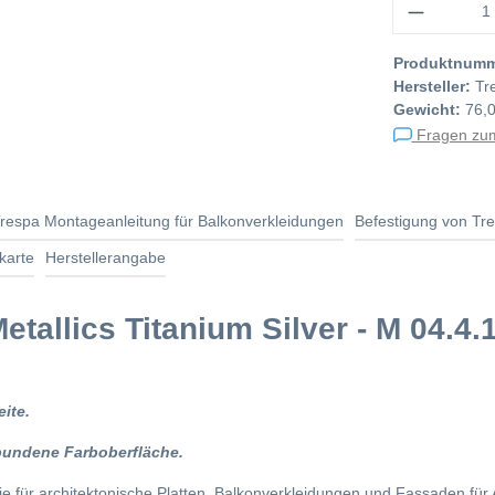
Produktnum
Hersteller:
Tr
Gewicht:
76,
Fragen zum
respa Montageanleitung für Balkonverkleidungen
Befestigung von Tr
karte
Herstellerangabe
tallics Titanium Silver - M 04.4.
ite.
bundene Farboberfläche.
lie für architektonische Platten, Balkonverkleidungen und Fassaden 