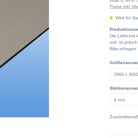
Inhalt:
6,789 m²
Preise inkl. M
Wird für Sie
Produktions
Die Lieferzeit
evtl. ist jedoc
Bitte erfragen 
Größenauswah
Stärkenauswa
Zuschnittsma
Anzahl