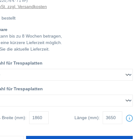
(220,76 €* / 1 m²)
wSt. zzgl. Versandkosten
 bestellt
ware
 kann bis zu 8 Wochen betragen,
h eine kürzere Lieferzeit möglich.
Sie die aktuelle Lieferzeit.
l für Trespaplatten
hl für Trespaplatten
ß
Breite (mm):
Länge (mm):