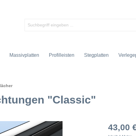
Massivplatten
Profilleisten
Stegplatten
Verlegep
dächer
ichtungen "Classic"
43,00 