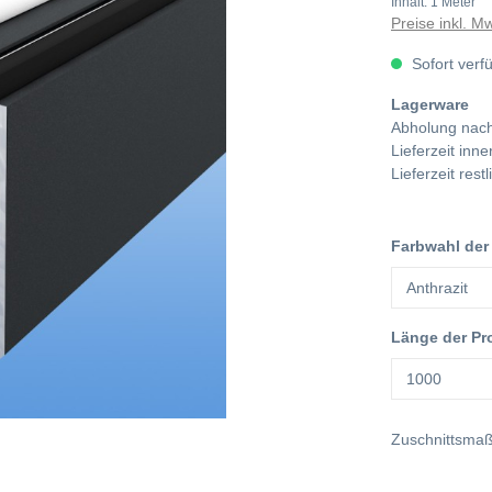
Inhalt:
1 Meter
Preise inkl. M
Sofort verf
Lagerware
Abholung nach
Lieferzeit in
Lieferzeit res
Farbwahl der
Länge der Pr
Zuschnittsma