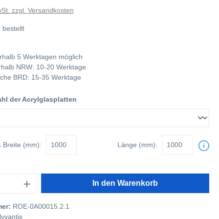
wSt. zzgl. Versandkosten
 bestellt
rhalb 5 Werktagen möglich
nerhalb NRW: 10-20 Werktage
tliche BRD: 15-35 Werktage
l der Acrylglasplatten
ß
Breite (mm):
Länge (mm):
In den Warenkorb
mer:
ROE-0A00015.2.1
lyvantis