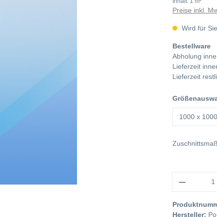
Inhalt:
1 m²
Preise inkl. M
Wird für Sie
Bestellware
Abholung inne
Lieferzeit in
Lieferzeit res
Größenauswah
Zuschnittsma
Anzahl
Produktnum
Hersteller:
Po